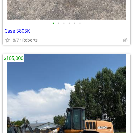
•
•
•
•
•
•
Case 580SK
8/7
Roberts
$105,000