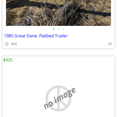
•
•
•
1985 Great Dane. Flatbed Trailer
8/4
$425
no image