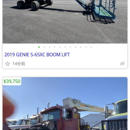
•
•
•
•
•
•
•
•
•
•
•
2019 GENIE S-65XC BOOM LIFT
14分前
$39,750