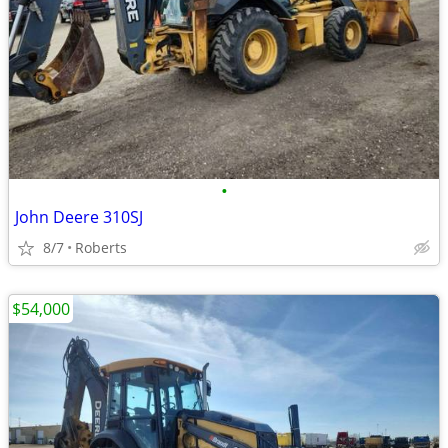
•
John Deere 310SJ
8/7
Roberts
$54,000