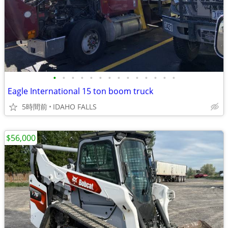
•
•
•
•
•
•
•
•
•
•
•
•
•
•
Eagle International 15 ton boom truck
5時間前
IDAHO FALLS
$56,000