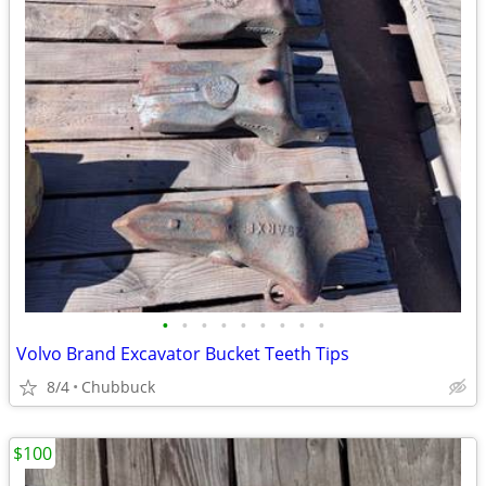
•
•
•
•
•
•
•
•
•
Volvo Brand Excavator Bucket Teeth Tips
8/4
Chubbuck
$100