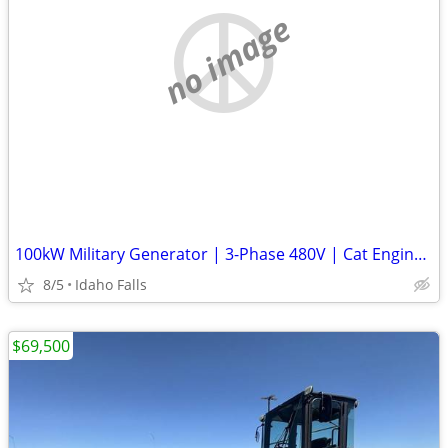
no image
100kW Military Generator | 3-Phase 480V | Cat Engine | Low Hours
8/5
Idaho Falls
$69,500