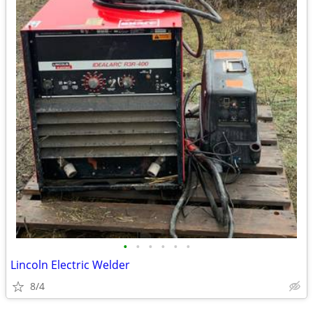
•
•
•
•
•
•
Lincoln Electric Welder
8/4