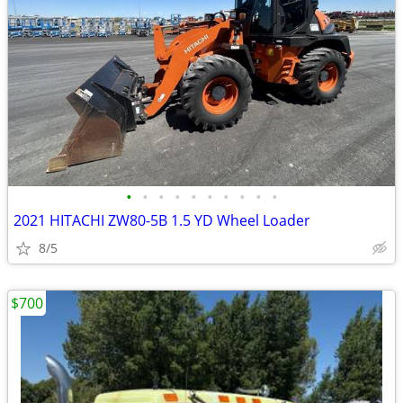
•
•
•
•
•
•
•
•
•
•
2021 HITACHI ZW80-5B 1.5 YD Wheel Loader
8/5
$700