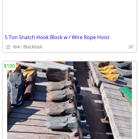
5 Ton Snatch Hook Block w / Wire Rope Hoist
8/4
Blackfoot
$100