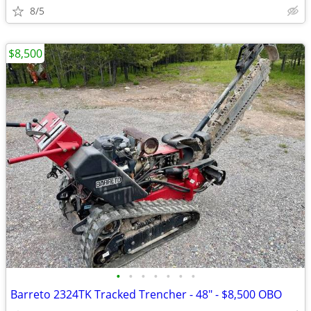
8/5
$8,500
•
•
•
•
•
•
•
Barreto 2324TK Tracked Trencher - 48" - $8,500 OBO