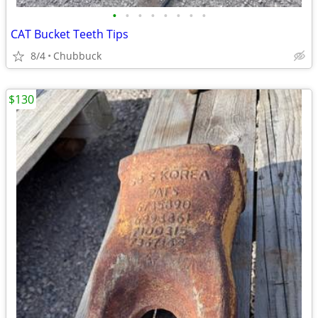
•
•
•
•
•
•
•
•
CAT Bucket Teeth Tips
8/4
Chubbuck
$130