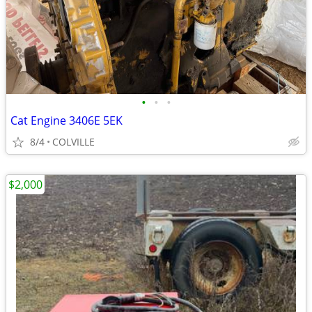
•
•
•
Cat Engine 3406E 5EK
8/4
COLVILLE
$2,000