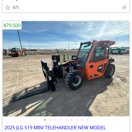
8/5
$79,500
•
•
•
•
•
•
•
•
•
2025 JLG 519 MINI TELEHANDLER NEW MODEL