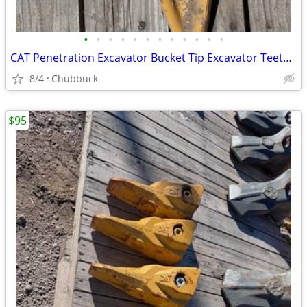
•
•
•
•
•
•
•
•
•
•
•
•
CAT Penetration Excavator Bucket Tip Excavator Teeth Tip
8/4
Chubbuck
$95