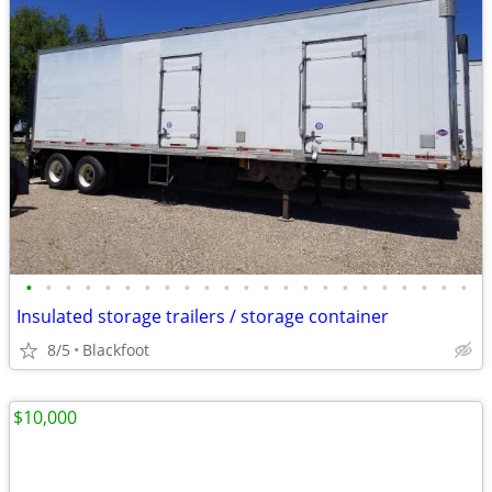
•
•
•
•
•
•
•
•
•
•
•
•
•
•
•
•
•
•
•
•
•
•
•
Insulated storage trailers / storage container
8/5
Blackfoot
$10,000