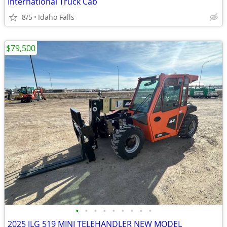
International Truck Cab
8/5
Idaho Falls
$79,500
•
•
•
•
•
•
•
•
•
2025 JLG 519 MINI TELEHANDLER NEW MODEL