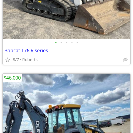
•
•
•
•
•
Bobcat T76 R series
8/7
Roberts
$46,000