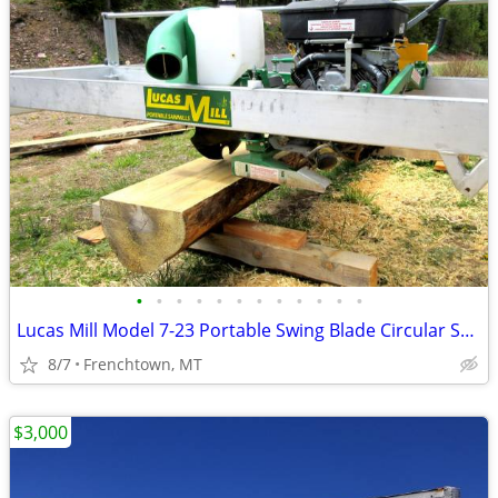
•
•
•
•
•
•
•
•
•
•
•
•
Lucas Mill Model 7-23 Portable Swing Blade Circular Sawmill
8/7
Frenchtown, MT
$3,000