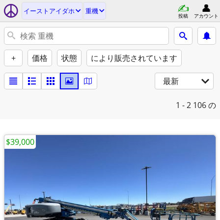
イーストアイダホ
重機
投稿
アカウント
+
価格
状態
により販売されています
最新
1 - 2
106 の
$39,000