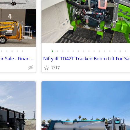
•
•
•
•
•
•
•
•
•
•
•
•
•
•
•
•
•
•
•
•
Haulotte Towable Boom Lifts For Sale - Finance From $659 Per Mo*
7/17