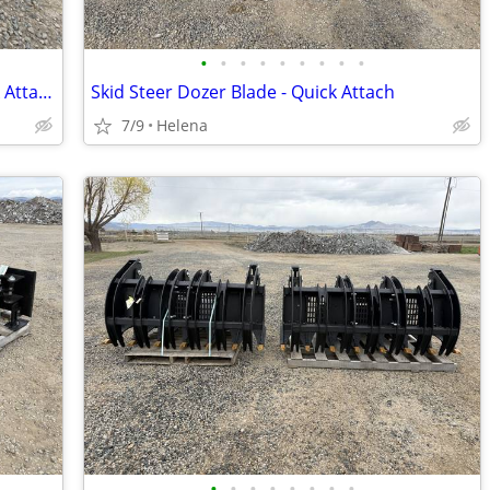
•
•
•
•
•
•
•
•
•
Skid Steer Jack Hammer/Breaker - Quick Attach
Skid Steer Dozer Blade - Quick Attach
7/9
Helena
•
•
•
•
•
•
•
•