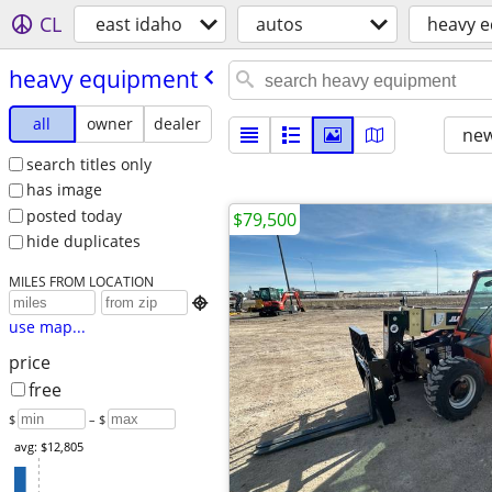
CL
east idaho
autos
heavy 
heavy equipment
all
owner
dealer
new
search titles only
has image
posted today
$79,500
hide duplicates
MILES FROM LOCATION

use map...
price
free
$
– $
avg: $12,805