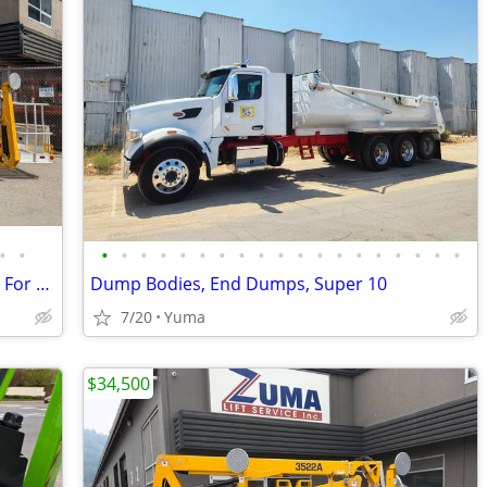
•
•
•
•
•
•
•
•
•
•
•
•
•
•
•
•
•
•
•
•
•
NEW Haulotte 5533A Towable Boom Lift For Sale – Finance $1139 Per Mo*
Dump Bodies, End Dumps, Super 10
7/20
Yuma
$34,500