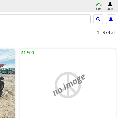
post
acct
1 - 9
of 31
$1,500
no image