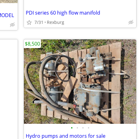
PDI series 60 high flow manifold
 MODEL
7/31
Rexburg
$8,500
•
•
•
•
Hydro pumps and motors for sale