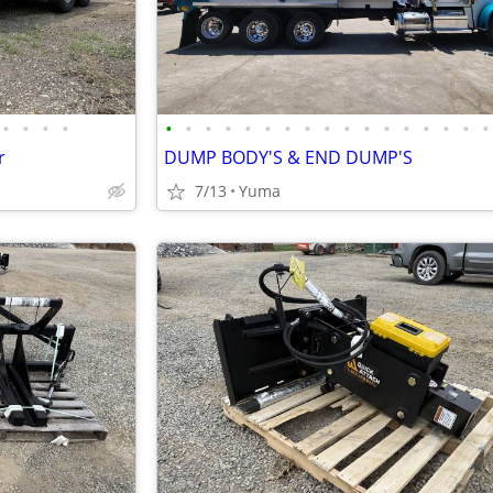
•
•
•
•
•
•
•
•
•
•
•
•
•
•
•
•
•
•
•
•
•
r
DUMP BODY'S & END DUMP'S
7/13
Yuma