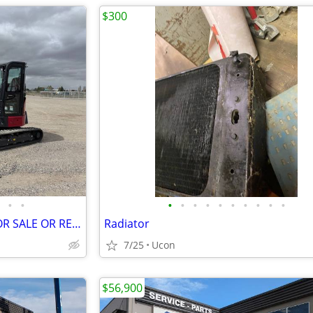
$300
•
•
•
•
•
•
•
•
•
•
•
•
2025 YANMAR VIO35 MINI EX FOR SALE OR RENT
Radiator
7/25
Ucon
$56,900