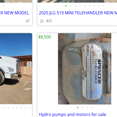
•
•
•
•
•
•
•
•
•
•
LER NEW MODEL
2025 JLG 519 MINI TELEHANDLER NEW
8/5
$8,500
•
•
•
•
•
•
•
•
•
•
•
•
Hydro pumps and motors for sale