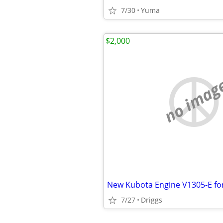
7/30
Yuma
$2,000
no imag
New Kubota Engine V1305-E for
7/27
Driggs