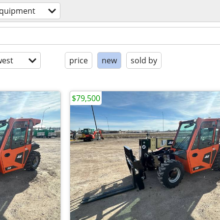
equipment
est
price
new
sold by
$79,500