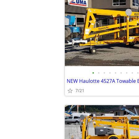
•
•
•
•
•
•
•
•
•
7/21