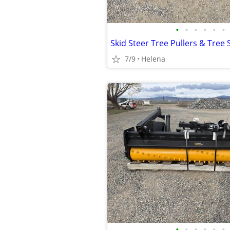
•
•
•
•
•
•
7/9
Helena
•
•
•
•
•
•