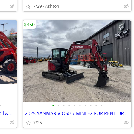
7/29
Ashton
$350
•
•
•
•
•
•
•
•
•
•
•
Bear Iron Works Rock Screen Grizzly / Soil & Dirt Sifter
2025 YANMAR VIO50-7 MINI EX FOR RENT OR SALE
7/25