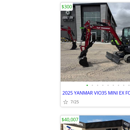
$300
•
•
•
•
•
•
•
•
•
7/25
$40,007