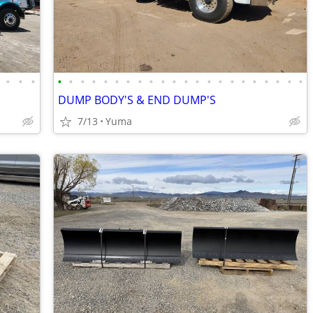
•
•
•
•
•
•
•
•
•
•
•
•
•
•
•
•
•
•
•
•
•
•
•
•
•
DUMP BODY'S & END DUMP'S
7/13
Yuma