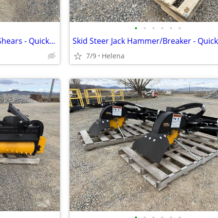
•
•
•
•
•
•
Skid Steer Tree Pullers & Tree Shears - Quick Attach
7/9
Helena
•
•
•
•
•
•