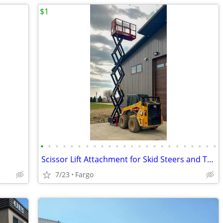
$1
•
•
•
•
•
•
•
•
•
•
•
•
•
•
•
•
•
•
•
•
•
•
•
•
Scissor Lift Attachment for Skid Steers and Tractors, Skid-Lift
7/23
Fargo