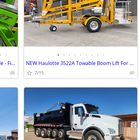
•
•
•
•
•
•
•
•
•
•
•
Niftylift TD42T Tracked Boom Lift For Sale - Finance $1339 Per Mo*
NEW Haulotte 3522A Towable Boom Lift For Sale – Finance $689 Per Mo*
7/15