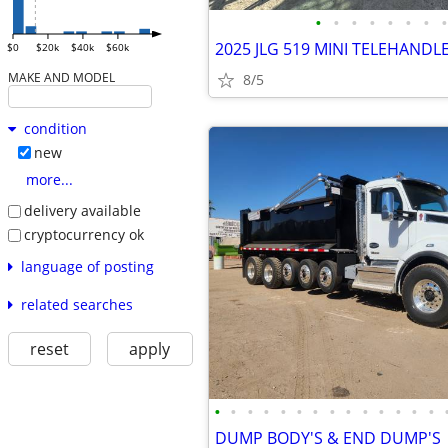
•
•
•
•
•
•
•
•
2025 JLG 519 MINI TELEHAND
$0
$20k
$40k
$60k
MAKE AND MODEL
8/5
condition
new
more...
delivery available
cryptocurrency ok
language of posting
related searches
reset
apply
•
•
•
•
•
•
•
•
•
•
•
•
•
•
DUMP BODY'S & END DUMP'S