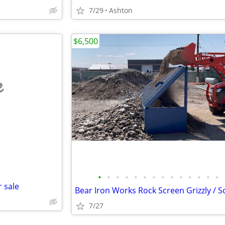
7/29
Ashton
$6,500
e
•
•
•
•
•
•
•
•
•
•
•
•
•
•
 sale
7/27