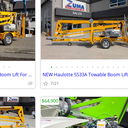
•
•
•
•
•
•
•
•
•
•
•
•
•
•
•
•
•
NEW Haulotte 4527A Towable Boom Lift For Sale – Finance $829 Per Mo*
7/21
$64,900