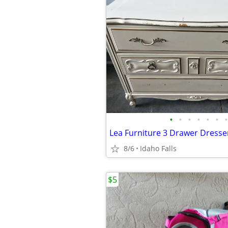
•
•
•
•
•
•
•
Lea Furniture 3 Drawer Dresse
8/6
Idaho Falls
$5