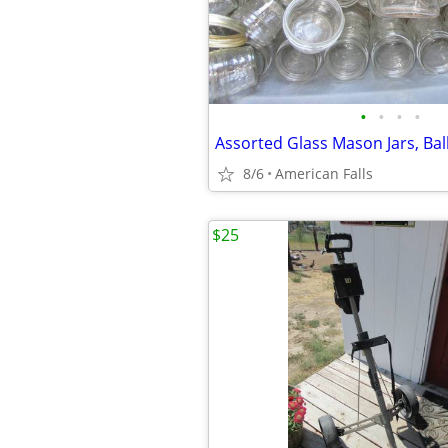
•
•
•
•
8/6
American Falls
$25