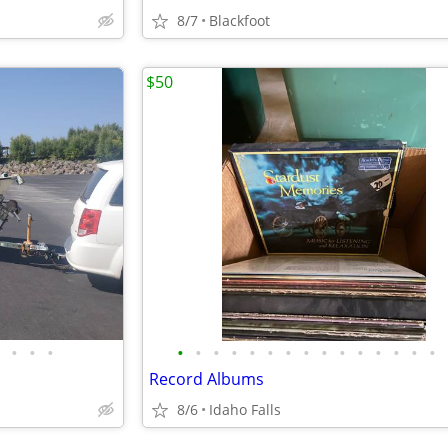
8/7
Blackfoot
$50
•
•
•
•
•
•
•
•
•
•
•
•
•
•
•
•
•
•
Record Albums
8/6
Idaho Falls