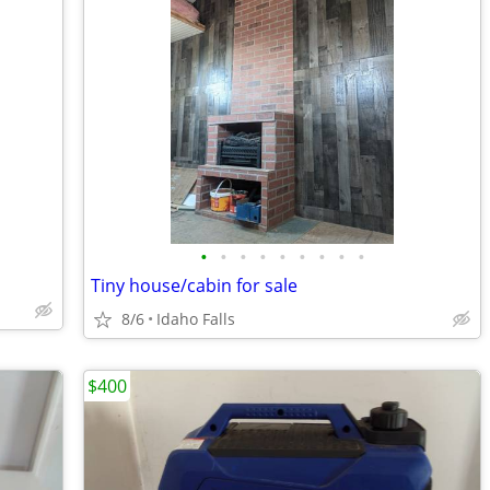
•
•
•
•
•
•
•
•
•
Tiny house/cabin for sale
8/6
Idaho Falls
$400