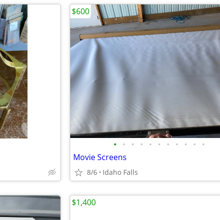
$600
•
•
•
•
•
•
•
•
•
•
•
Movie Screens
8/6
Idaho Falls
$1,400