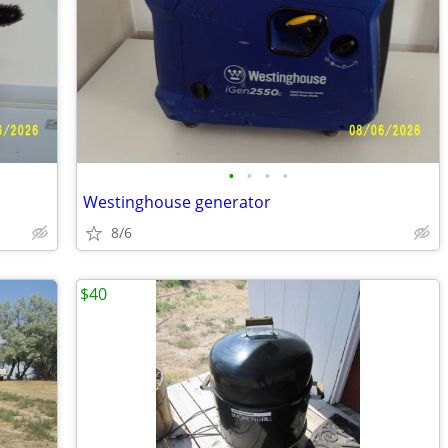
•
•
•
•
Westinghouse generator
8/6
$40