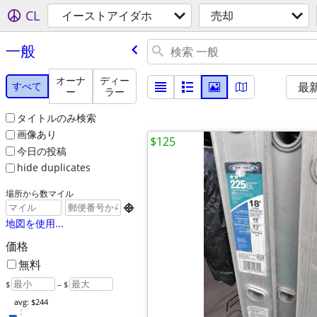
CL
イーストアイダホ
売却
一般
オーナ
ディー
すべて
最
ー
ラー
タイトルのみ検索
画像あり
$125
今日の投稿
hide duplicates
場所から数マイル

地図を使用...
価格
無料
$
– $
avg: $244