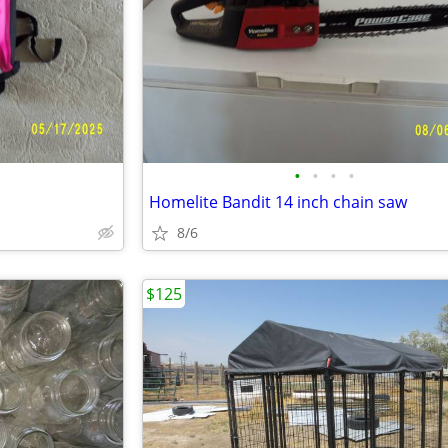
•
•
•
•
Homelite Bandit 14 inch chain saw
8/6
$125