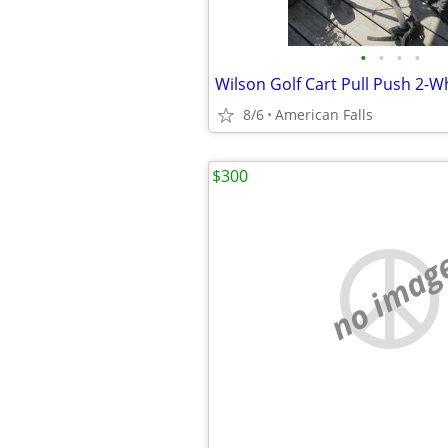
•
•
•
•
8/6
American Falls
$300
no imag