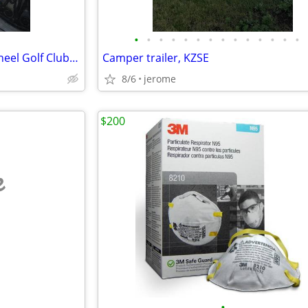
•
•
•
•
•
•
•
•
•
•
•
•
•
•
Wilson Golf Cart Pull Push 2-Wheel Golf Club Caddy - Used Condition
Camper trailer, KZSE
8/6
jerome
$200
e
•