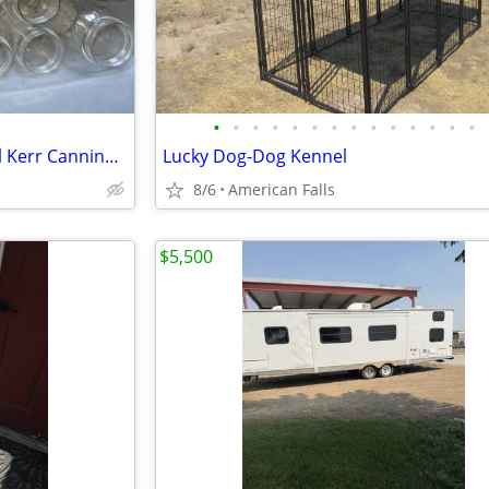
•
•
•
•
•
•
•
•
•
•
•
•
•
•
Assorted Glass Mason Jars, Ball Kerr Canning, Craft. $5/Dozen
Lucky Dog-Dog Kennel
8/6
American Falls
$5,500