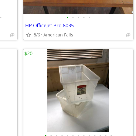
•
•
•
•
•
•
HP OfficeJet Pro 8035
8/6
American Falls
$20
•
•
•
•
•
•
•
•
•
•
•
•
•