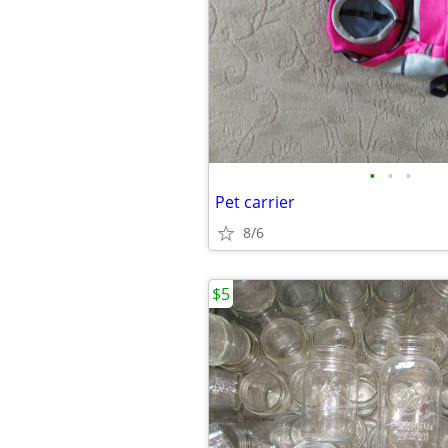
•
•
•
Pet carrier
8/6
$5