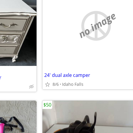
no image
24' dual axle camper
r
8/6
Idaho Falls
$50