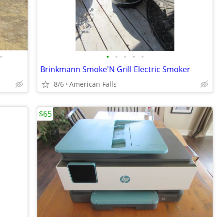
•
•
•
•
•
•
Brinkmann Smoke'N Grill Electric Smoker
8/6
American Falls
$65