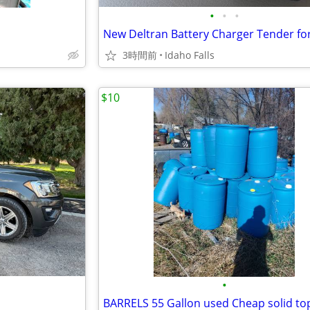
•
•
•
3時間前
Idaho Falls
$10
•
BARRELS 55 Gallon used Cheap solid to