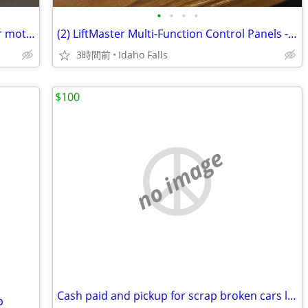
•
•
•
•
New Deltran Battery Charger Tender for motorcycle, ATV, etc.
(2) LiftMaster Multi-Function Control Panels - New
3時間前
Idaho Falls
$100
no image
Cash paid and pickup for scrap broken cars local blackfoot, poky,shell
p