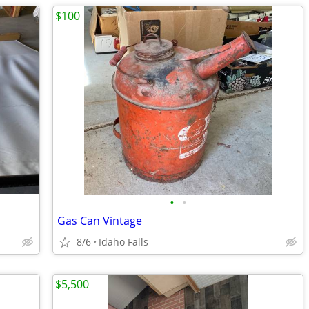
$100
•
•
Gas Can Vintage
8/6
Idaho Falls
$5,500