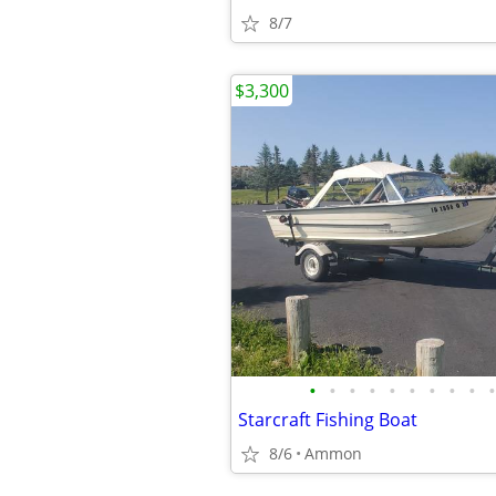
8/7
$3,300
•
•
•
•
•
•
•
•
•
•
Starcraft Fishing Boat
8/6
Ammon