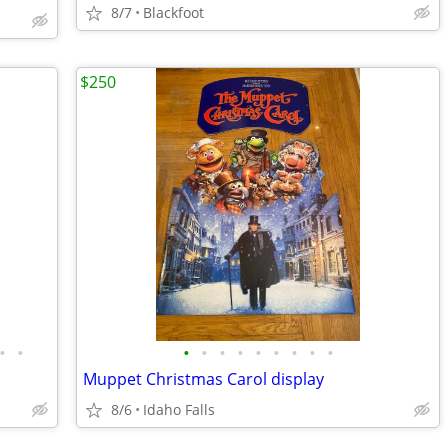
8/7
Blackfoot
$250
•
•
•
•
•
•
•
•
•
•
•
Muppet Christmas Carol display
8/6
Idaho Falls