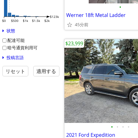
•
Werner 18ft Metal Ladder
$123k
$0
$500
$1k
$1.5k
$2k
45分前
状態
配達可能
$23,999
暗号通貨利用可
投稿言語
リセット
適用する
•
•
•
•
2021 Ford Expedition