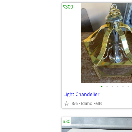
$300
•
•
•
•
•
•
Light Chandelier
8/6
Idaho Falls
$30