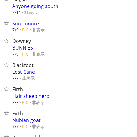
Anyone going south
非表示
7/11
Sun conure
非表示
7/9
PIC
Downey
BUNNIES
非表示
7/9
PIC
Blackfoot
Lost Cane
非表示
7/7
Firth
Hair sheep herd
非表示
7/7
PIC
Firth
Nubian goat
非表示
7/7
PIC