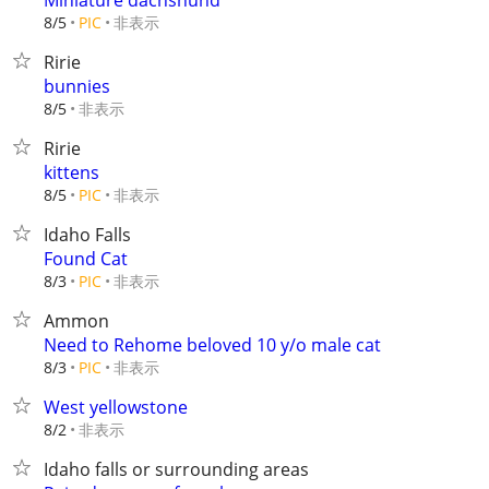
Miniature dachshund
非表示
8/5
PIC
Ririe
bunnies
非表示
8/5
Ririe
kittens
非表示
8/5
PIC
Idaho Falls
Found Cat
非表示
8/3
PIC
Ammon
Need to Rehome beloved 10 y/o male cat
非表示
8/3
PIC
West yellowstone
非表示
8/2
Idaho falls or surrounding areas