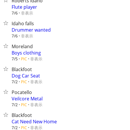
Roberts idaho
Flute player
非表示
7/6
Idaho falls
Drummer wanted
非表示
7/6
Moreland
Boys clothing
非表示
7/5
PIC
Blackfoot
Dog Car Seat
非表示
7/2
PIC
Pocatello
Veilcore Metal
非表示
7/2
PIC
Blackfoot
Cat Need New Home
非表示
7/2
PIC