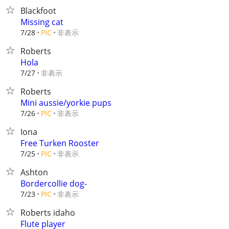
Blackfoot
Missing cat
非表示
7/28
PIC
Roberts
Hola
非表示
7/27
Roberts
Mini aussie/yorkie pups
非表示
7/26
PIC
Iona
Free Turken Rooster
非表示
7/25
PIC
Ashton
Bordercollie dog-
非表示
7/23
PIC
Roberts idaho
Flute player