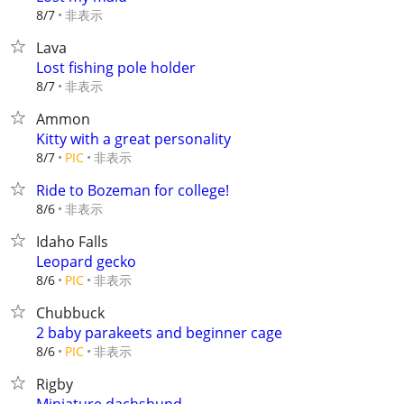
非表示
8/7
Lava
Lost fishing pole holder
非表示
8/7
Ammon
Kitty with a great personality
非表示
8/7
PIC
Ride to Bozeman for college!
非表示
8/6
Idaho Falls
Leopard gecko
非表示
8/6
PIC
Chubbuck
2 baby parakeets and beginner cage
非表示
8/6
PIC
Rigby