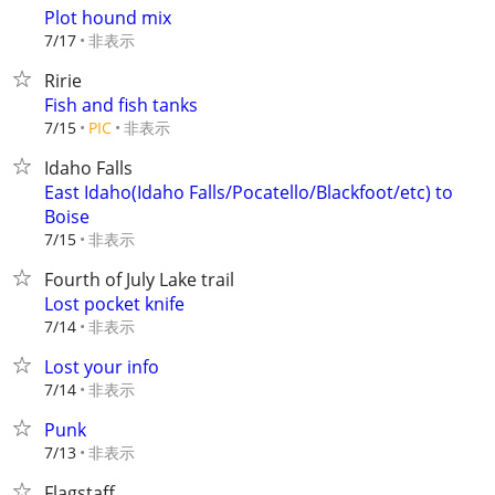
Plot hound mix
非表示
7/17
Ririe
Fish and fish tanks
非表示
7/15
PIC
Idaho Falls
East Idaho(Idaho Falls/Pocatello/Blackfoot/etc) to
Boise
非表示
7/15
Fourth of July Lake trail
Lost pocket knife
非表示
7/14
Lost your info
非表示
7/14
Punk
非表示
7/13
Flagstaff