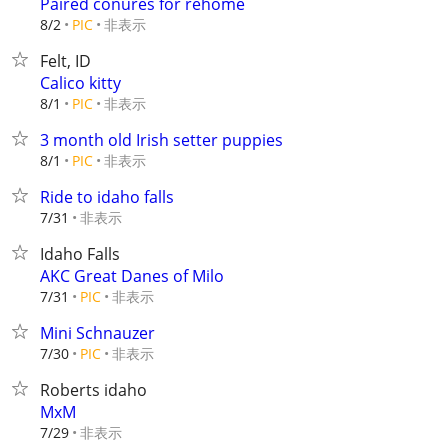
Paired conures for rehome
非表示
8/2
PIC
Felt, ID
Calico kitty
非表示
8/1
PIC
3 month old Irish setter puppies
非表示
8/1
PIC
Ride to idaho falls
非表示
7/31
Idaho Falls
AKC Great Danes of Milo
非表示
7/31
PIC
Mini Schnauzer
非表示
7/30
PIC
Roberts idaho
MxM
非表示
7/29