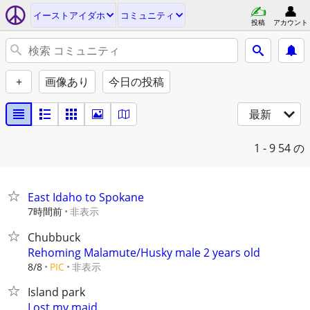
イーストアイダホ
コミュニティ
投稿
アカウント
+
画像あり
今日の投稿
最新
1 - 9
54 の
East Idaho to Spokane
7時間前
非表示
Chubbuck
Rehoming Malamute/Husky male 2 years old
非表示
8/8
PIC
Island park
Lost my maid