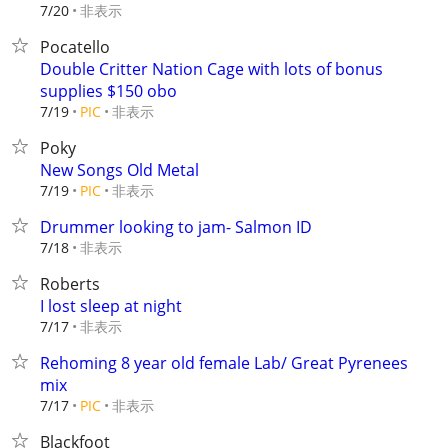
非表示
7/20
Pocatello
Double Critter Nation Cage with lots of bonus
supplies $150 obo
非表示
7/19
PIC
Poky
New Songs Old Metal
非表示
7/19
PIC
Drummer looking to jam- Salmon ID
非表示
7/18
Roberts
I lost sleep at night
非表示
7/17
Rehoming 8 year old female Lab/ Great Pyrenees
mix
非表示
7/17
PIC
Blackfoot