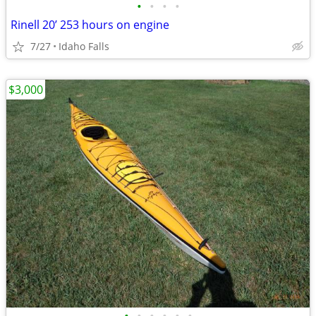
•
•
•
•
Rinell 20’ 253 hours on engine
7/27
Idaho Falls
$3,000