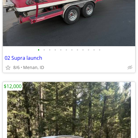
•
•
•
•
•
•
•
•
•
•
•
•
02 Supra launch
8/6
Menan, ID
$12,000