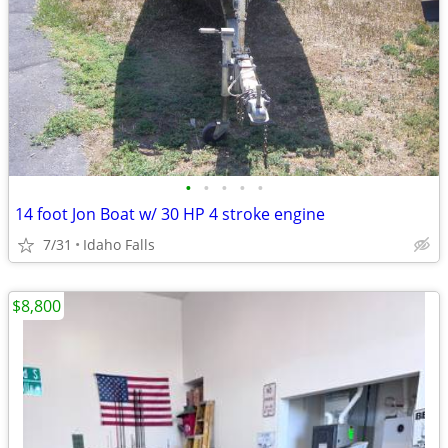
•
•
•
•
•
14 foot Jon Boat w/ 30 HP 4 stroke engine
7/31
Idaho Falls
$8,800