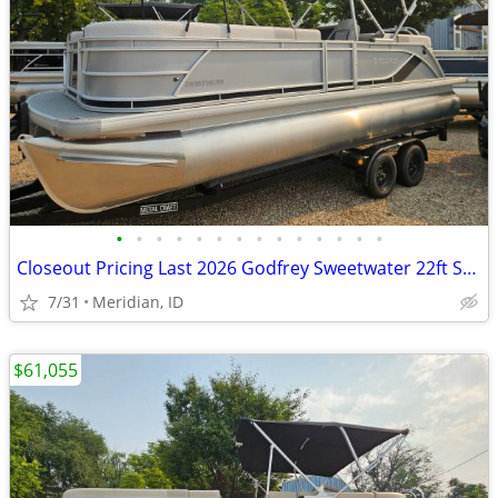
•
•
•
•
•
•
•
•
•
•
•
•
•
•
Closeout Pricing Last 2026 Godfrey Sweetwater 22ft Split Bench 150hp
7/31
Meridian, ID
$61,055