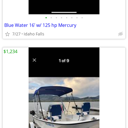
•
•
•
•
•
•
•
•
Blue Water 16’ w/ 125 hp Mercury
7/27
Idaho Falls
$1,234