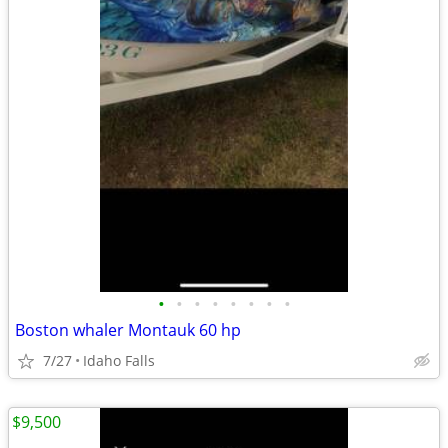
•
•
•
•
•
•
•
•
Boston whaler Montauk 60 hp
7/27
Idaho Falls
$9,500