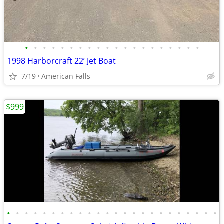
•
•
•
•
•
•
•
•
•
•
•
•
•
•
•
•
•
•
•
•
1998 Harborcraft 22’ Jet Boat
7/19
American Falls
$999
•
•
•
•
•
•
•
•
•
•
•
•
•
•
•
•
•
•
•
•
•
•
•
•