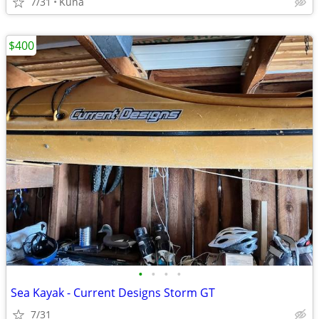
7/31
Kuna
$400
•
•
•
•
Sea Kayak - Current Designs Storm GT
7/31