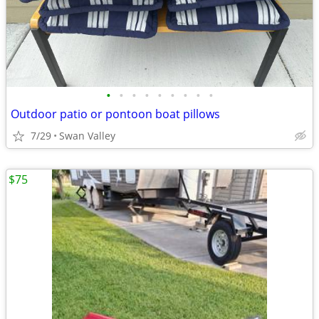
•
•
•
•
•
•
•
•
•
Outdoor patio or pontoon boat pillows
7/29
Swan Valley
$75