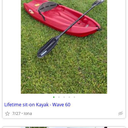
•
•
•
•
•
Lifetime sit-on Kayak - Wave 60
7/27
Iona