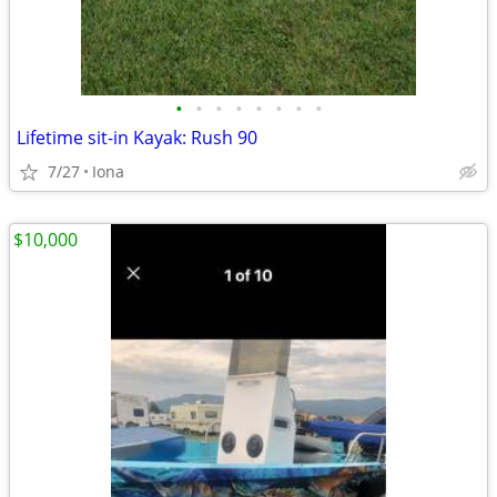
•
•
•
•
•
•
•
•
Lifetime sit-in Kayak: Rush 90
7/27
Iona
$10,000