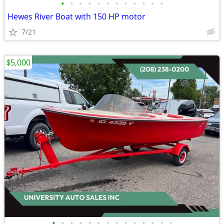
•
•
•
•
•
•
•
•
•
•
•
•
Hewes River Boat with 150 HP motor
7/21
$5,000
•
•
•
•
•
•
•
•
•
•
•
•
•
•