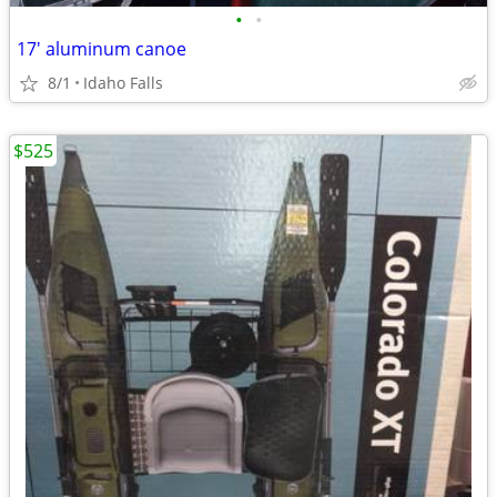
•
•
17' aluminum canoe
8/1
Idaho Falls
$525