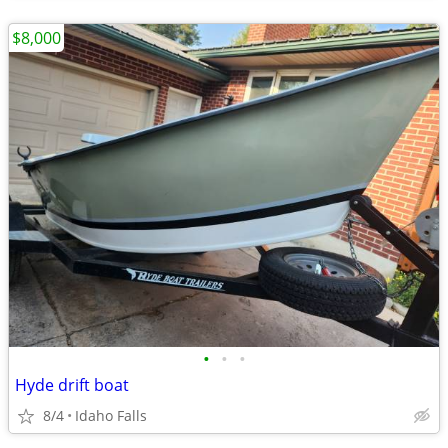
$8,000
•
•
•
Hyde drift boat
8/4
Idaho Falls