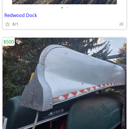
•
•
Redwood Dock
8/1
$500