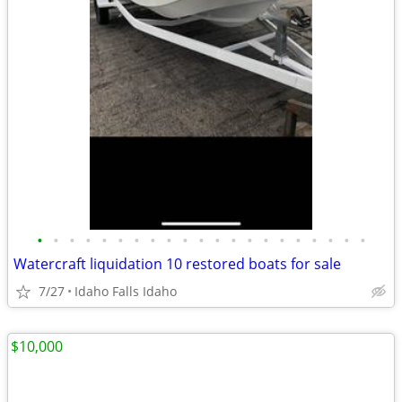
•
•
•
•
•
•
•
•
•
•
•
•
•
•
•
•
•
•
•
•
•
Watercraft liquidation 10 restored boats for sale
7/27
Idaho Falls Idaho
$10,000