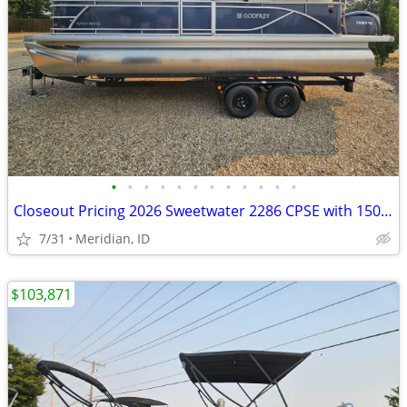
•
•
•
•
•
•
•
•
•
•
•
•
Closeout Pricing 2026 Sweetwater 2286 CPSE with 150hp
7/31
Meridian, ID
$103,871