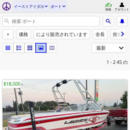
イーストアイダホ
ボート
投稿
アカウント
+
価格
により販売されています
全長
推進力
最新
1 - 2
45 の
$18,500