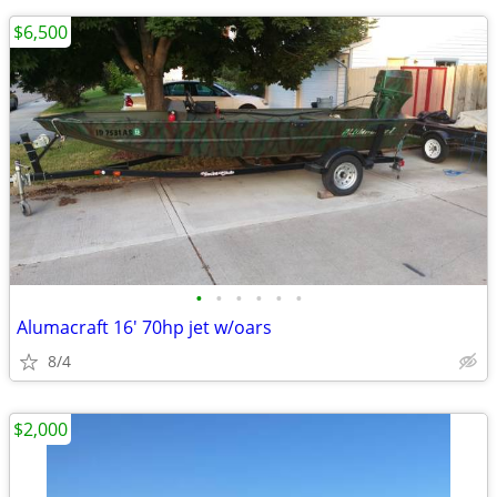
$6,500
•
•
•
•
•
•
Alumacraft 16' 70hp jet w/oars
8/4
$2,000