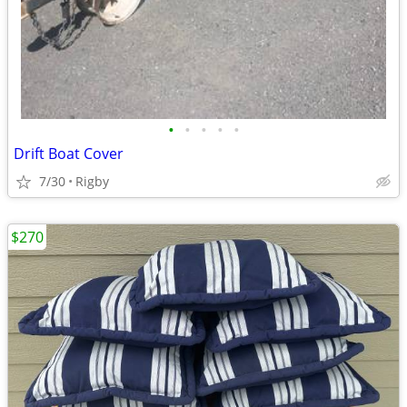
•
•
•
•
•
Drift Boat Cover
7/30
Rigby
$270