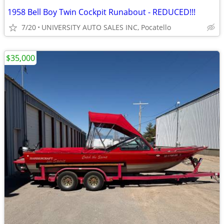
1958 Bell Boy Twin Cockpit Runabout - REDUCED!!!
7/20
UNIVERSITY AUTO SALES INC, Pocatello
$35,000