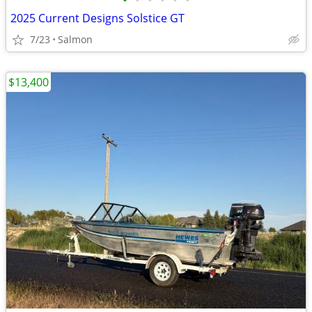
•
•
•
•
•
•
2025 Current Designs Solstice GT
7/23
Salmon
$13,400