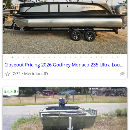
•
•
•
•
•
•
•
•
•
•
•
•
•
•
•
•
•
•
•
•
•
Closeout Pricing 2026 Godfrey Monaco 235 Ultra Lounger 300hp
7/31
Meridian, ID
$3,300