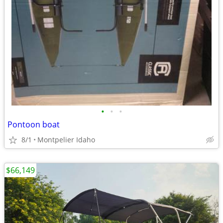
•
•
•
Pontoon boat
8/1
Montpelier Idaho
$66,149