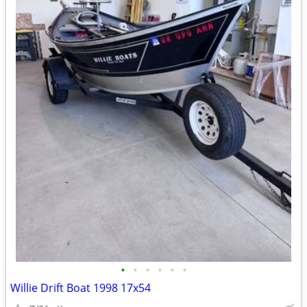
•
•
•
•
•
•
Willie Drift Boat 1998 17x54