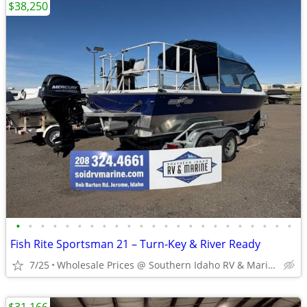
$38,250
•
•
•
•
•
•
•
•
•
•
•
•
•
•
•
•
•
•
•
•
•
•
•
Fish Rite Sportsman 21 – Turn-Key & River Ready
7/25
Wholesale Prices @ Southern Idaho RV & Marine