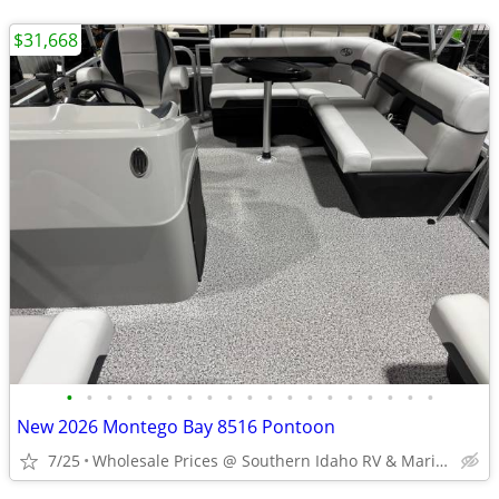
$31,668
•
•
•
•
•
•
•
•
•
•
•
•
•
•
•
•
•
•
•
New 2026 Montego Bay 8516 Pontoon
7/25
Wholesale Prices @ Southern Idaho RV & Marine