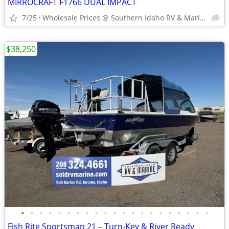
MIRROCRAFT F1766 DUAL IMPACT
7/25
Wholesale Prices @ Southern Idaho RV & Marine
$38,250
•
•
•
•
•
•
•
•
•
•
•
•
•
•
•
•
•
•
•
•
•
Fish Rite Sportsman 21 – Turn-Key & River Ready