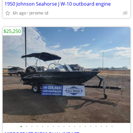
1950 Johnson Seahorse J W-10 outboard engine
6h ago
Jerome id
$25,250
•
•
•
•
•
•
•
•
•
•
•
•
•
•
•
•
•
•