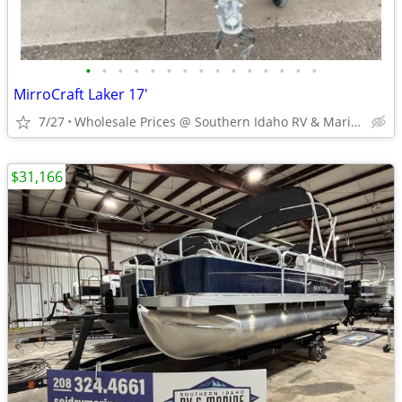
•
•
•
•
•
•
•
•
•
•
•
•
•
•
•
MirroCraft Laker 17'
7/27
Wholesale Prices @ Southern Idaho RV & Marine
$31,166