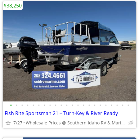
$38,250
•
•
•
•
•
•
•
•
•
•
•
•
•
•
•
•
•
•
•
•
•
•
Fish Rite Sportsman 21 – Turn-Key & River Ready
7/27
Wholesale Prices @ Southern Idaho RV & Marine