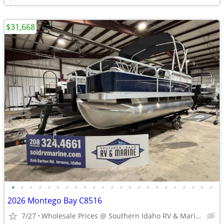
$31,668
•
•
•
•
•
•
•
•
•
•
•
•
•
•
•
•
•
•
•
•
•
•
•
2026 Montego Bay C8516
7/27
Wholesale Prices @ Southern Idaho RV & Marine