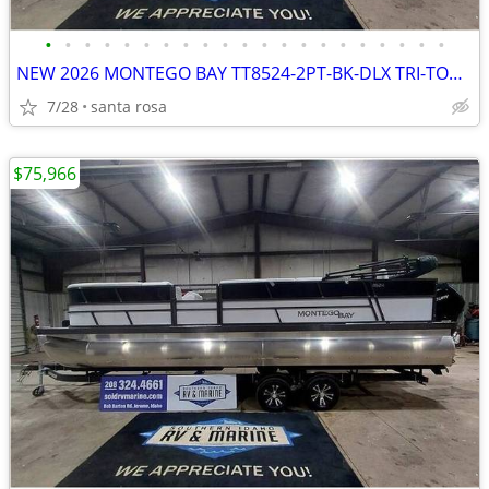
•
•
•
•
•
•
•
•
•
•
•
•
•
•
•
•
•
•
•
•
•
NEW 2026 MONTEGO BAY TT8524-2PT-BK-DLX TRI-TOON
7/28
santa rosa
$75,966