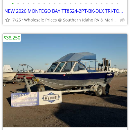
•
•
•
•
•
•
•
•
•
•
•
•
•
•
•
•
•
•
•
•
•
NEW 2026 MONTEGO BAY TT8524-2PT-BK-DLX TRI-TOON
7/25
Wholesale Prices @ Southern Idaho RV & Marine
$38,250