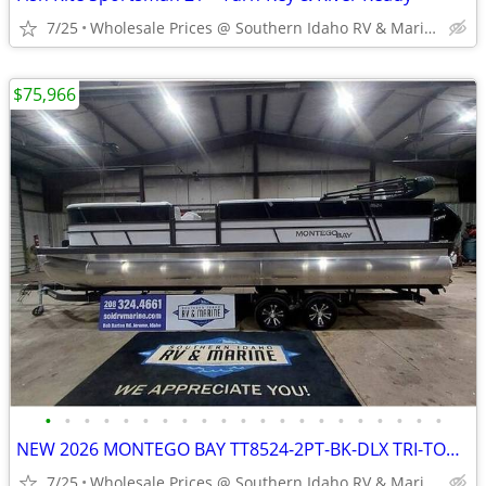
7/25
Wholesale Prices @ Southern Idaho RV & Marine
$75,966
•
•
•
•
•
•
•
•
•
•
•
•
•
•
•
•
•
•
•
•
•
NEW 2026 MONTEGO BAY TT8524-2PT-BK-DLX TRI-TOON
7/25
Wholesale Prices @ Southern Idaho RV & Marine