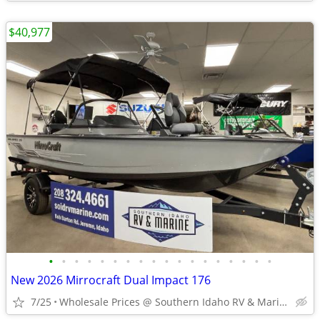
$40,977
•
•
•
•
•
•
•
•
•
•
•
•
•
•
•
•
•
•
New 2026 Mirrocraft Dual Impact 176
7/25
Wholesale Prices @ Southern Idaho RV & Marine