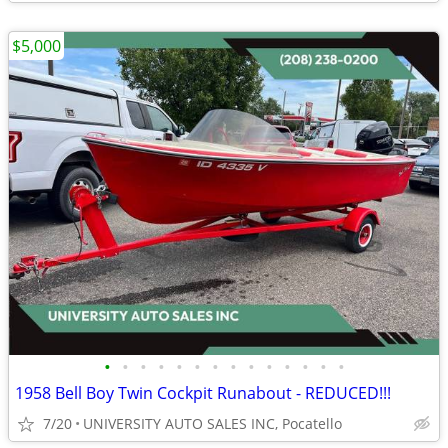
$5,000
•
•
•
•
•
•
•
•
•
•
•
•
•
•
1958 Bell Boy Twin Cockpit Runabout - REDUCED!!!
7/20
UNIVERSITY AUTO SALES INC, Pocatello