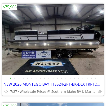
$75,966
•
•
•
•
•
•
•
•
•
•
•
•
•
•
•
•
•
•
•
•
•
NEW 2026 MONTEGO BAY TT8524-2PT-BK-DLX TRI-TOON
7/27
Wholesale Prices @ Southern Idaho RV & Marine