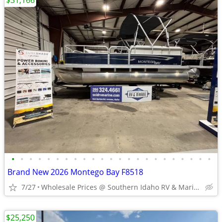
$31,166
•
•
•
•
•
•
•
•
•
•
•
•
•
•
•
•
•
•
•
•
•
•
•
Brand New 2026 Montego Bay F8518
7/27
Wholesale Prices @ Southern Idaho RV & Marine
$25,250