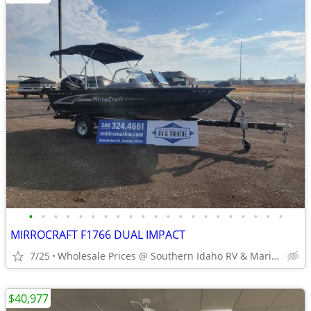
•
•
•
•
•
•
•
•
•
•
•
•
•
•
•
•
•
•
•
•
•
MIRROCRAFT F1766 DUAL IMPACT
7/25
Wholesale Prices @ Southern Idaho RV & Marine
$40,977