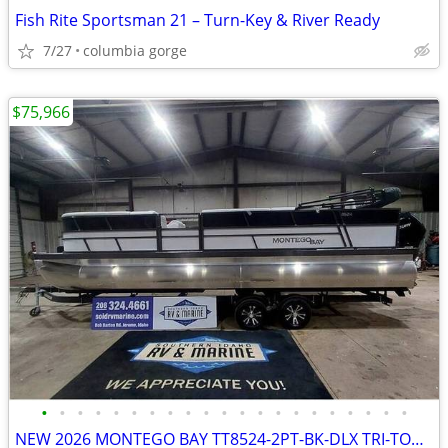
Fish Rite Sportsman 21 – Turn-Key & River Ready
7/27
columbia gorge
$75,966
•
•
•
•
•
•
•
•
•
•
•
•
•
•
•
•
•
•
•
•
•
NEW 2026 MONTEGO BAY TT8524-2PT-BK-DLX TRI-TOON