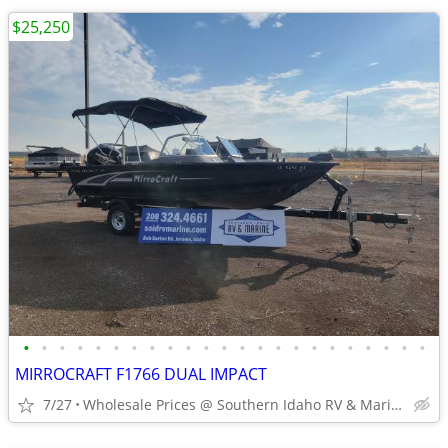
$25,250
•
•
•
•
•
•
•
•
•
•
•
•
•
•
•
•
•
•
•
•
•
•
•
MIRROCRAFT F1766 DUAL IMPACT
7/27
Wholesale Prices @ Southern Idaho RV & Marine