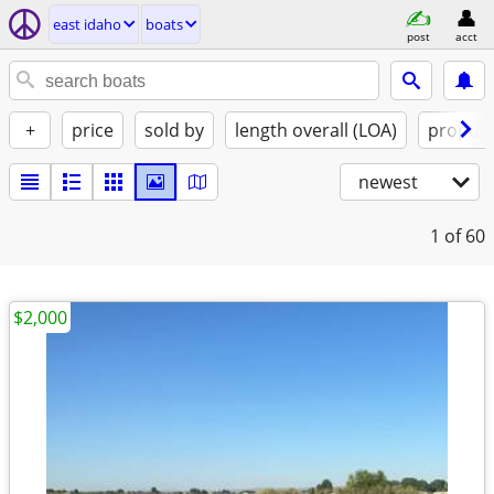
east idaho
boats
post
acct
+
price
sold by
length overall (LOA)
propuls
newest
1
of 60
$2,000