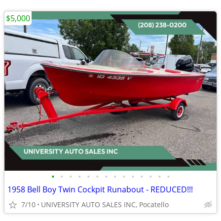
$5,000
•
•
•
•
•
•
•
•
•
•
•
•
•
•
1958 Bell Boy Twin Cockpit Runabout - REDUCED!!!
7/10
UNIVERSITY AUTO SALES INC, Pocatello