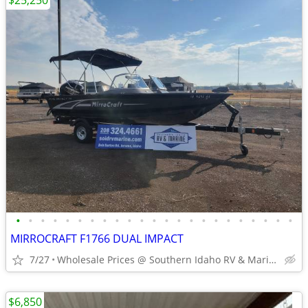
$25,250
•
•
•
•
•
•
•
•
•
•
•
•
•
•
•
•
•
•
•
•
•
•
•
MIRROCRAFT F1766 DUAL IMPACT
7/27
Wholesale Prices @ Southern Idaho RV & Marine
$6,850