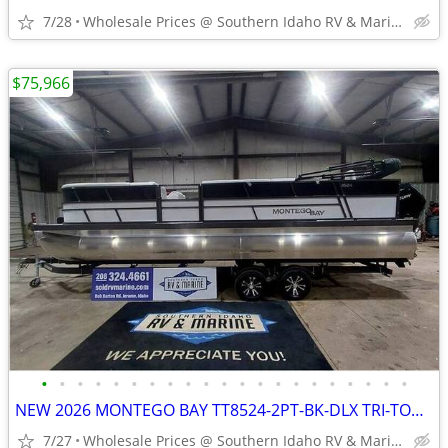
7/28
Wholesale Prices @ Southern Idaho RV & Marine
$75,966
•
•
•
•
•
•
•
•
•
•
•
•
•
•
•
•
•
•
•
•
•
NEW 2026 MONTEGO BAY TT8524-2PT-BK-DLX TRI-TOON
7/27
Wholesale Prices @ Southern Idaho RV & Marine