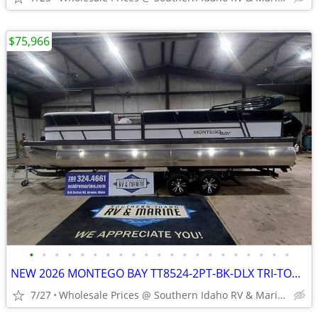
$75,966
•
•
•
•
•
•
•
•
•
•
•
•
•
•
•
•
•
•
•
•
•
NEW 2026 MONTEGO BAY TT8524-2PT-BK-DLX TRI-TOON
7/27
Wholesale Prices @ Southern Idaho RV & Marine