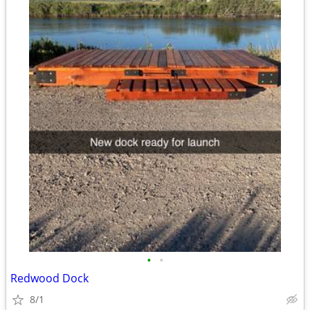
•
•
Redwood Dock
8/1