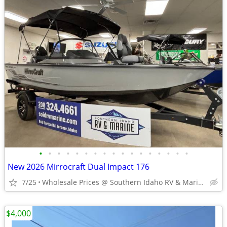
•
•
•
•
•
•
•
•
•
•
•
•
•
•
•
•
•
New 2026 Mirrocraft Dual Impact 176
7/25
Wholesale Prices @ Southern Idaho RV & Marine
$4,000