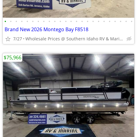
•
•
•
•
•
•
•
•
•
•
•
•
•
•
•
•
•
•
•
•
•
•
•
•
Brand New 2026 Montego Bay F8518
7/27
Wholesale Prices @ Southern Idaho RV & Marine
$75,966