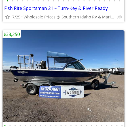
•
•
•
•
•
•
•
•
•
•
•
•
•
•
•
•
•
•
•
•
•
•
•
Fish Rite Sportsman 21 – Turn-Key & River Ready
7/25
Wholesale Prices @ Southern Idaho RV & Marine
$38,250
•
•
•
•
•
•
•
•
•
•
•
•
•
•
•
•
•
•
•
•
•
•
•
•