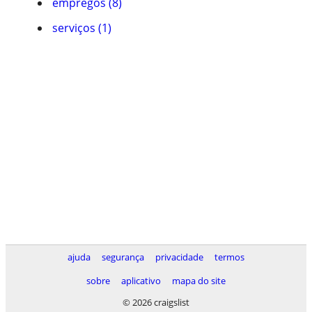
empregos (8)
serviços (1)
ajuda
segurança
privacidade
termos
sobre
aplicativo
mapa do site
© 2026 craigslist