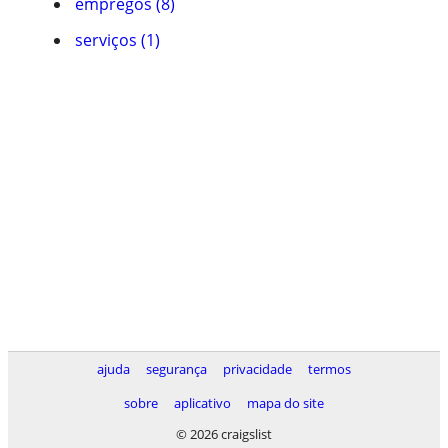
empregos (8)
serviços (1)
ajuda
segurança
privacidade
termos
sobre
aplicativo
mapa do site
© 2026 craigslist