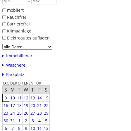
-
möbliert
Rauchfrei
Barrierefrei
Klimaanlage
Elektroautos aufladen
Immobilienart
Wäscherei
Parkplatz
TAG DER OFFENEN TÜR
S
M
T
W
T
F
S
9
10
11
12
13
14
15
16
17
18
19
20
21
22
23
24
25
26
27
28
29
30
31
1
2
3
4
5
6
7
8
9
10
11
12