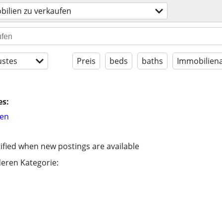
ilien zu verkaufen
stes
Preis
beds
baths
Immobiliena
es:
hen
ified when new postings are available
eren Kategorie: