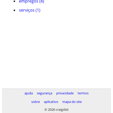
empregos (8)
serviços (1)
ajuda
segurança
privacidade
termos
sobre
aplicativo
mapa do site
© 2026 craigslist