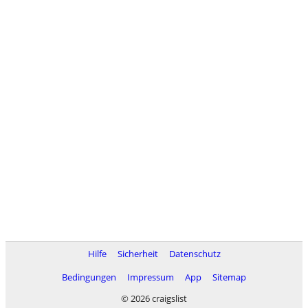
Hilfe
Sicherheit
Datenschutz
Bedingungen
Impressum
App
Sitemap
© 2026 craigslist