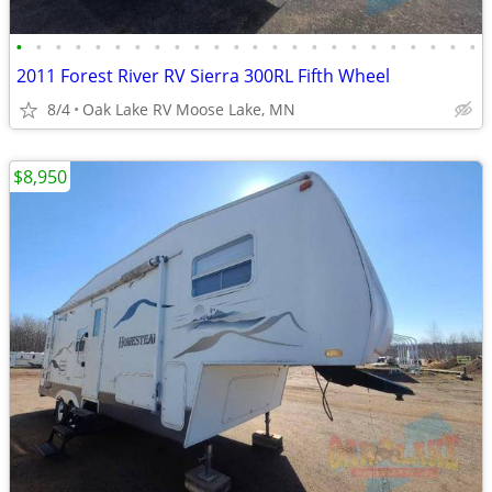
•
•
•
•
•
•
•
•
•
•
•
•
•
•
•
•
•
•
•
•
•
•
•
•
2011 Forest River RV Sierra 300RL Fifth Wheel
8/4
Oak Lake RV Moose Lake, MN
$8,950