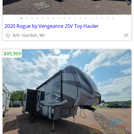
•
•
•
•
•
•
•
•
•
•
•
•
•
•
•
•
•
•
2020 Rogue by Vengeance 25V Toy Hauler
8/4
Gordon, WI
$49,969