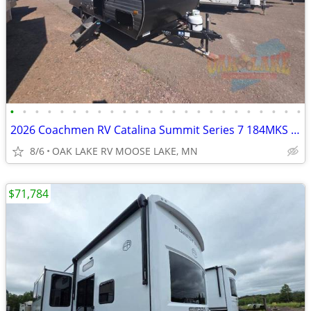
•
•
•
•
•
•
•
•
•
•
•
•
•
•
•
•
•
•
•
•
•
•
•
•
2026 Coachmen RV Catalina Summit Series 7 184MKS Travel Trailer
8/6
OAK LAKE RV MOOSE LAKE, MN
$71,784