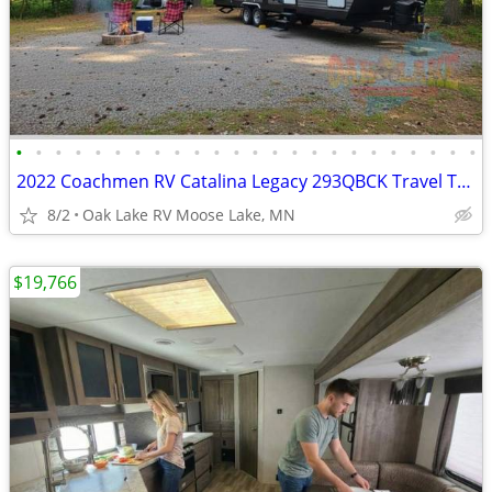
•
•
•
•
•
•
•
•
•
•
•
•
•
•
•
•
•
•
•
•
•
•
•
•
2022 Coachmen RV Catalina Legacy 293QBCK Travel Trailer
8/2
Oak Lake RV Moose Lake, MN
$19,766