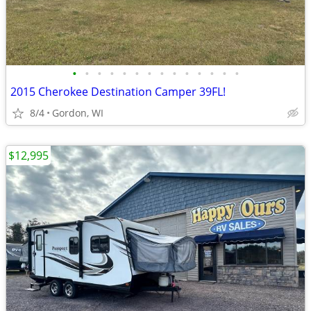
•
•
•
•
•
•
•
•
•
•
•
•
•
•
2015 Cherokee Destination Camper 39FL!
8/4
Gordon, WI
$12,995