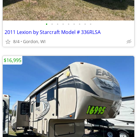
•
•
•
•
•
•
•
•
•
2011 Lexion by Starcraft Model # 336RLSA
8/4
Gordon, WI
$16,995