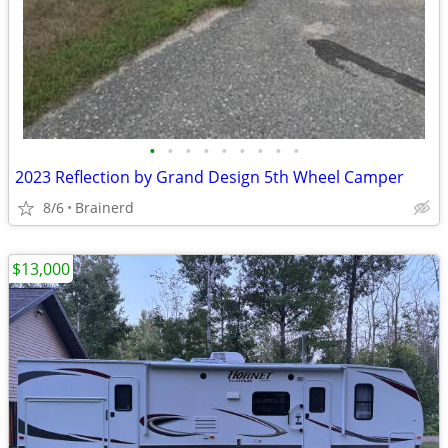
•
•
•
•
•
•
•
•
•
2023 Reflection by Grand Design 5th Wheel Camper
8/6
Brainerd
$13,000