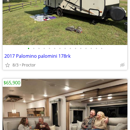
•
•
•
•
•
•
•
•
•
•
•
•
•
•
•
2017 Palomino palomini 178rk
8/3
Proctor
$65,900