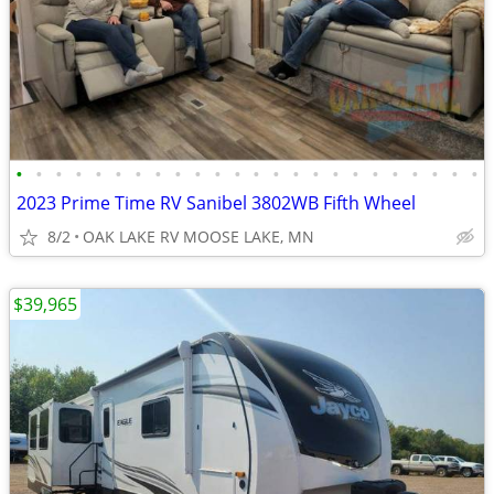
•
•
•
•
•
•
•
•
•
•
•
•
•
•
•
•
•
•
•
•
•
•
•
•
2023 Prime Time RV Sanibel 3802WB Fifth Wheel
8/2
OAK LAKE RV MOOSE LAKE, MN
$39,965