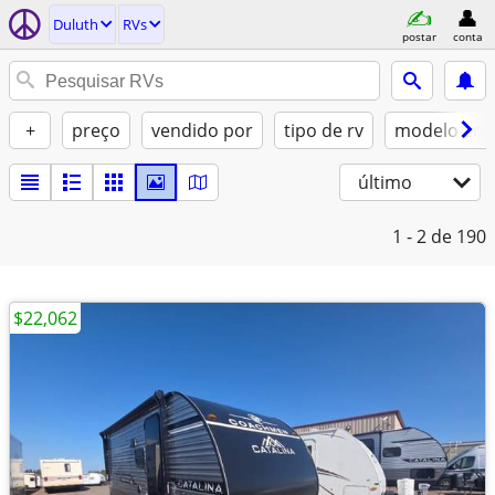
Duluth
RVs
postar
conta
+
preço
vendido por
tipo de rv
modelo ano
último
1 - 2
de 190
$22,062