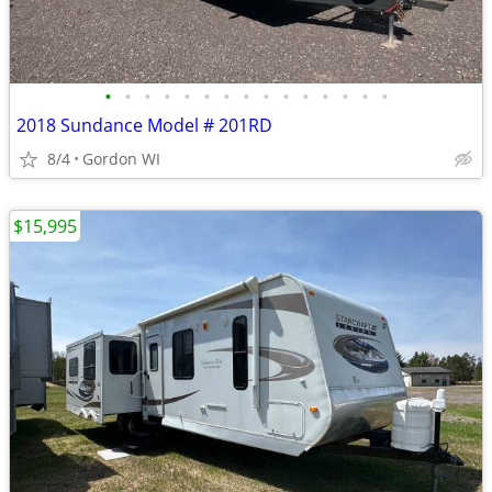
•
•
•
•
•
•
•
•
•
•
•
•
•
•
•
2018 Sundance Model # 201RD
8/4
Gordon WI
$15,995