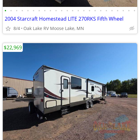
•
•
•
•
•
•
•
•
•
•
•
•
•
•
•
•
•
•
•
•
•
•
•
•
2004 Starcraft Homestead LITE 270RKS Fifth Wheel
8/4
Oak Lake RV Moose Lake, MN
$22,969