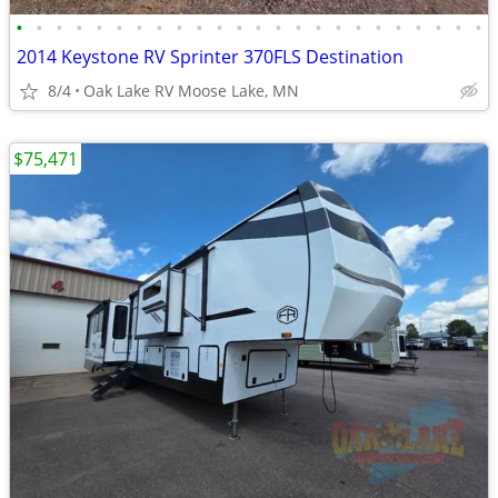
•
•
•
•
•
•
•
•
•
•
•
•
•
•
•
•
•
•
•
•
•
•
•
•
2014 Keystone RV Sprinter 370FLS Destination
8/4
Oak Lake RV Moose Lake, MN
$75,471