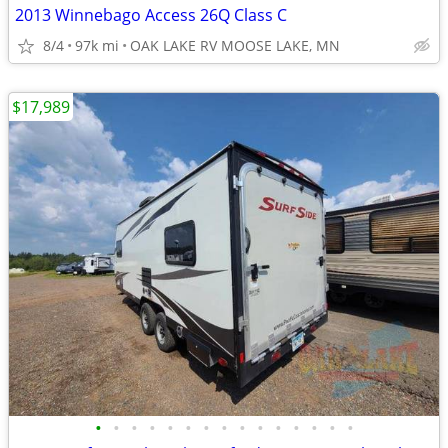
2013 Winnebago Access 26Q Class C
8/4
97k mi
OAK LAKE RV MOOSE LAKE, MN
$17,989
•
•
•
•
•
•
•
•
•
•
•
•
•
•
•