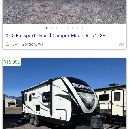
•
•
•
•
•
•
•
•
2018 Passport Hybrid Camper Model # 171EXP
8/4
Gordon, WI
$15,995