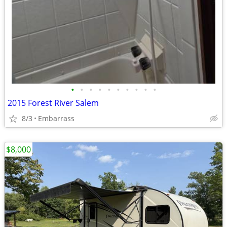
•
•
•
•
•
•
•
•
•
•
2015 Forest River Salem
8/3
Embarrass
$8,000