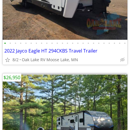
•
•
•
•
•
•
•
•
•
•
•
•
•
•
•
•
•
•
•
•
•
•
•
•
2022 Jayco Eagle HT 294CKBS Travel Trailer
8/2
Oak Lake RV Moose Lake, MN
$26,950