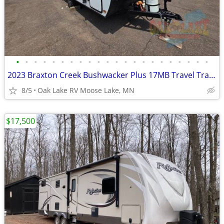
•
•
•
•
•
•
•
•
•
•
•
•
•
•
•
•
•
•
•
•
•
•
2023 Braxton Creek Bushwacker Plus 17MB Travel Trailer
8/5
Oak Lake RV Moose Lake, MN
$17,500