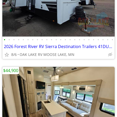
•
•
•
•
•
•
•
•
•
•
•
•
•
•
•
•
•
•
•
•
•
•
•
•
2026 Forest River RV Sierra Destination Trailers 41DUPLEX
8/6
OAK LAKE RV MOOSE LAKE, MN
$44,900