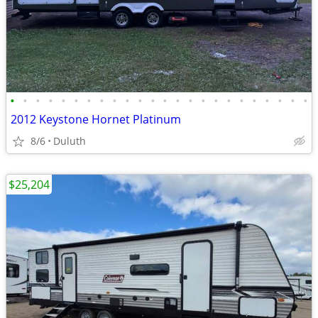
•
•
•
•
•
•
•
•
•
•
•
•
•
•
•
•
•
•
•
•
•
•
•
•
2012 Keystone Hornet Platinum
8/6
Duluth
$25,204