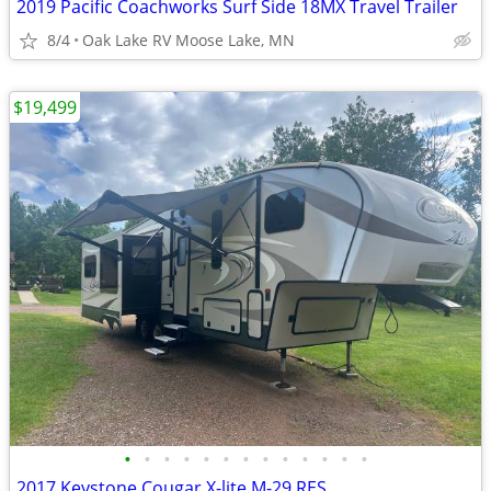
2019 Pacific Coachworks Surf Side 18MX Travel Trailer
8/4
Oak Lake RV Moose Lake, MN
$19,499
•
•
•
•
•
•
•
•
•
•
•
•
•
2017 Keystone Cougar X-lite M-29 RES