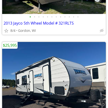
•
•
•
•
•
•
•
•
•
•
•
•
2013 Jayco 5th Wheel Model # 321RLTS
8/4
Gordon, WI
$25,995