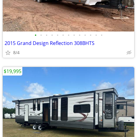
•
•
•
•
•
•
•
•
•
•
•
•
•
2015 Grand Design Reflection 308BHTS
8/4
$19,995