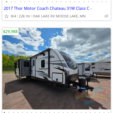
•
•
•
•
•
•
•
•
•
•
•
•
•
•
•
•
•
•
•
•
•
•
•
2017 Thor Motor Coach Chateau 31W Class C -
8/4
22k mi
OAK LAKE RV MOOSE LAKE, MN
$29,988
•
•
•
•
•
•
•
•
•
•
•
•
•
•
•
•
•
•
•
•
•
•
•
•