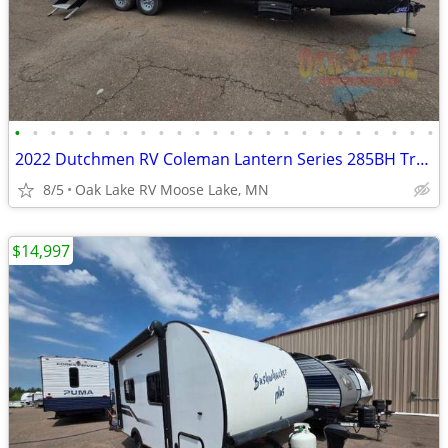
•
•
•
•
•
•
•
•
•
•
•
•
•
•
•
•
•
•
•
•
•
•
•
•
2022 Dutchmen RV Coleman Lantern Series 285BH Travel Trailer
8/5
Oak Lake RV Moose Lake, MN
$14,997