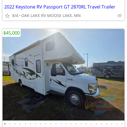
2022 Keystone RV Passport GT 2870RL Travel Trailer
8/4
OAK LAKE RV MOOSE LAKE, MN
$45,000
•
•
•
•
•
•
•
•
•
•
•
•
•
•
•
•
•
•
•
•
•
•
•
•