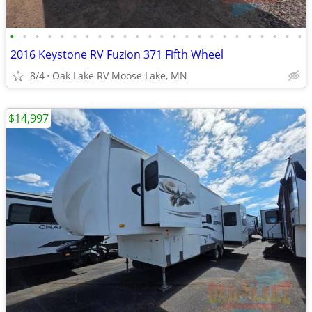
•
•
•
•
•
•
•
•
•
•
•
•
•
•
•
•
•
•
•
•
•
•
•
•
2016 Keystone RV Fuzion 371 Fifth Wheel
8/4
Oak Lake RV Moose Lake, MN
$14,997