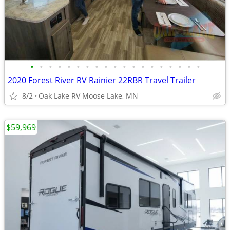
•
•
•
•
•
•
•
•
•
•
•
•
•
•
•
•
•
•
•
2020 Forest River RV Rainier 22RBR Travel Trailer
8/2
Oak Lake RV Moose Lake, MN
$59,969