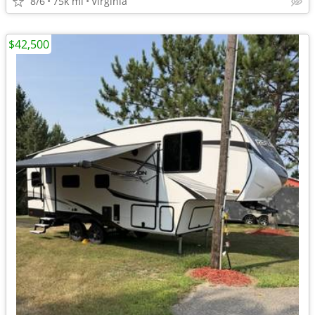
8/6
75k mi
Virginia
$42,500