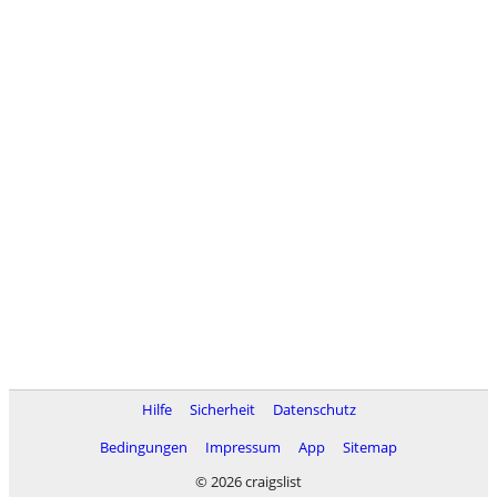
Hilfe
Sicherheit
Datenschutz
Bedingungen
Impressum
App
Sitemap
© 2026 craigslist