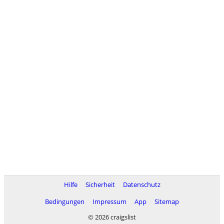
Hilfe
Sicherheit
Datenschutz
Bedingungen
Impressum
App
Sitemap
© 2026 craigslist