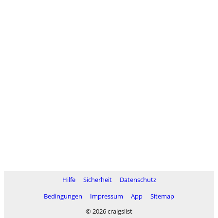
Hilfe
Sicherheit
Datenschutz
Bedingungen
Impressum
App
Sitemap
© 2026 craigslist