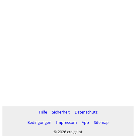
Hilfe
Sicherheit
Datenschutz
Bedingungen
Impressum
App
Sitemap
© 2026 craigslist