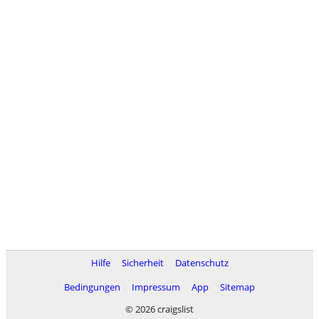
Hilfe
Sicherheit
Datenschutz
Bedingungen
Impressum
App
Sitemap
© 2026 craigslist