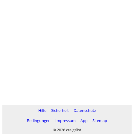
Hilfe
Sicherheit
Datenschutz
Bedingungen
Impressum
App
Sitemap
© 2026 craigslist