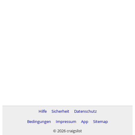
Hilfe
Sicherheit
Datenschutz
Bedingungen
Impressum
App
Sitemap
© 2026 craigslist