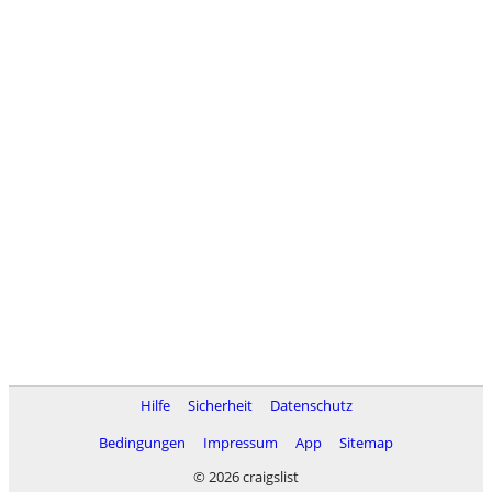
Hilfe
Sicherheit
Datenschutz
Bedingungen
Impressum
App
Sitemap
© 2026 craigslist