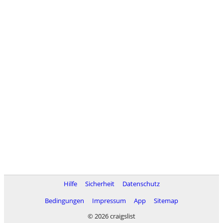
Hilfe
Sicherheit
Datenschutz
Bedingungen
Impressum
App
Sitemap
© 2026 craigslist