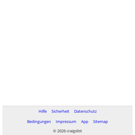
Hilfe
Sicherheit
Datenschutz
Bedingungen
Impressum
App
Sitemap
© 2026 craigslist