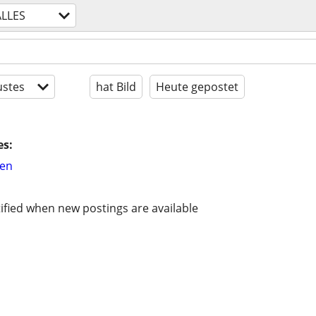
ALLES
stes
hat Bild
Heute gepostet
es:
hen
ified when new postings are available