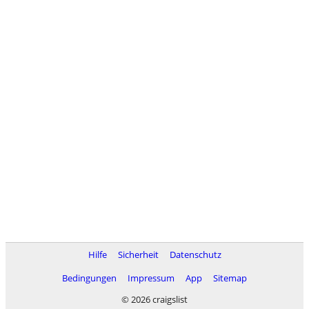
Hilfe
Sicherheit
Datenschutz
Bedingungen
Impressum
App
Sitemap
© 2026 craigslist