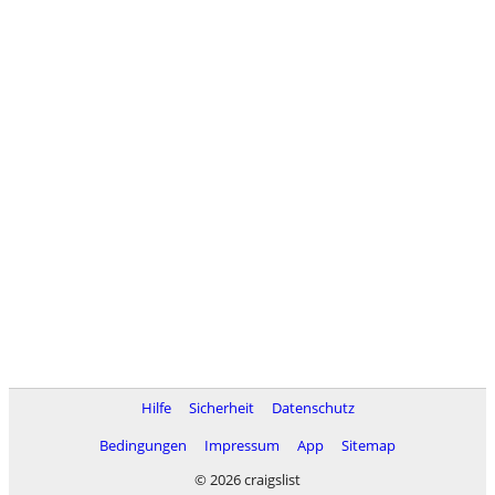
Hilfe
Sicherheit
Datenschutz
Bedingungen
Impressum
App
Sitemap
© 2026 craigslist