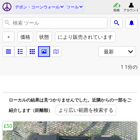
デボン・コーンウォール
ツール
投稿
アカウント
+
価格
状態
により販売されています
最新
1
1分の
ローカルの結果は見つかりませんでした。近隣からの一部をご
より広い範囲を検索する
紹介します（距離順）
£50