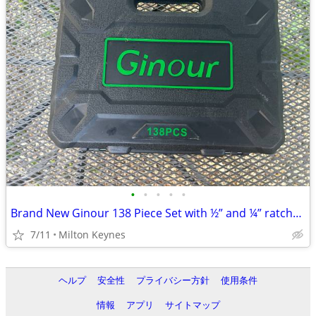
•
•
•
•
•
Brand New Ginour 138 Piece Set with ½” and ¼” ratchet set with ¼” scre
7/11
Milton Keynes
ヘルプ
安全性
プライバシー方針
使用条件
情報
アプリ
サイトマップ