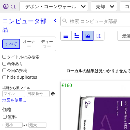
CL
デボン・コーンウォール
売却
コ
コンピュータ部
品
最
オーナ
ディー
すべて
ー
ラー
タイトルのみ検索
画像あり
今日の投稿
ローカルの結果は見つかりません
hide duplicates
£160
場所から数マイル

地図を使用...
価格
無料
£
– £