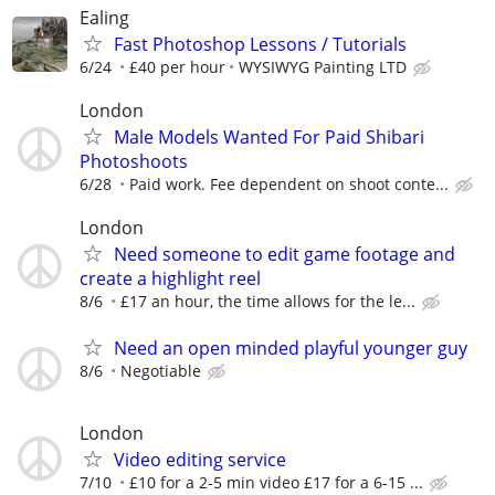
Ealing
Fast Photoshop Lessons / Tutorials
6/24
£40 per hour
WYSIWYG Painting LTD
London
Male Models Wanted For Paid Shibari
Photoshoots
6/28
Paid work. Fee dependent on shoot conte...
London
Need someone to edit game footage and
create a highlight reel
8/6
£17 an hour, the time allows for the le...
Need an open minded playful younger guy
8/6
Negotiable
London
Video editing service
7/10
£10 for a 2-5 min video £17 for a 6-15 ...