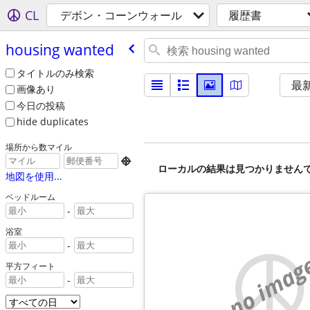
CL
デボン・コーンウォール
履歴書
housing wanted
タイトルのみ検索
最
画像あり
今日の投稿
hide duplicates
場所から数マイル

ローカルの結果は見つかりません
地図を使用...
ベッドルーム
-
浴室
-
no imag
平方フィート
-