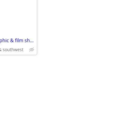
locations needed for photographic & film shoots
 & southwest