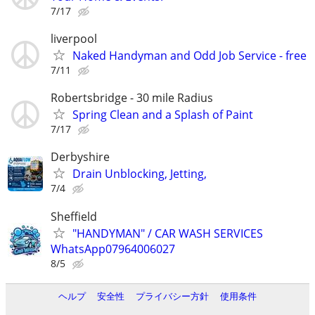
7/17
liverpool
Naked Handyman and Odd Job Service - free
7/11
Robertsbridge - 30 mile Radius
Spring Clean and a Splash of Paint
7/17
Derbyshire
Drain Unblocking, Jetting,
7/4
Sheffield
"HANDYMAN" / CAR WASH SERVICES
WhatsApp07964006027
8/5
ヘルプ
安全性
プライバシー方針
使用条件