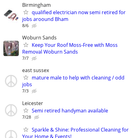
Birmingham
qualified electrician now semi retired for
jobs aroound Bham
8/6
Woburn Sands
Keep Your Roof Moss-Free with Moss
Removal Woburn Sands
7/7
east sussex
mature male to help with cleaning / odd
jobs
7/3
Leicester
Semi retired handyman available
7/28
Sparkle & Shine: Professional Cleaning for
Your Home & Events!