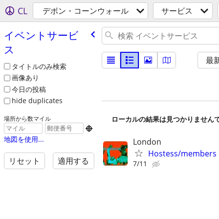
CL
デボン・コーンウォール
サービス
イベントサービ
ス
最
タイトルのみ検索
画像あり
今日の投稿
hide duplicates
ローカルの結果は見つかりません
場所から数マイル

地図を使用...
London
Hostess/members on
リセット
適用する
7/11