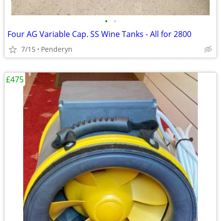
•
•
Four AG Variable Cap. SS Wine Tanks - All for 2800
7/15
Penderyn
£475