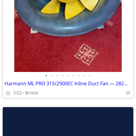
•
•
•
•
•
•
•
•
•
Harmann ML PRO 315/2900EC Inline Duct Fan — 282W EC Motor
7/22
Bristol