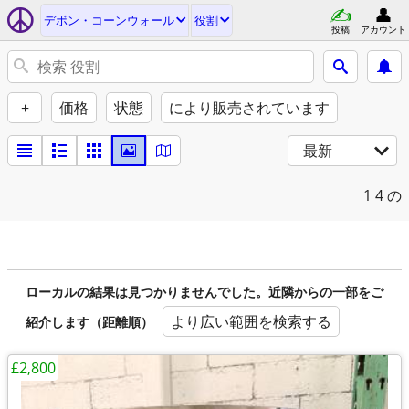
デボン・コーンウォール
役割
投稿
アカウント
+
価格
状態
により販売されています
最新
1
4 の
ローカルの結果は見つかりませんでした。近隣からの一部をご
より広い範囲を検索する
紹介します（距離順）
£2,800