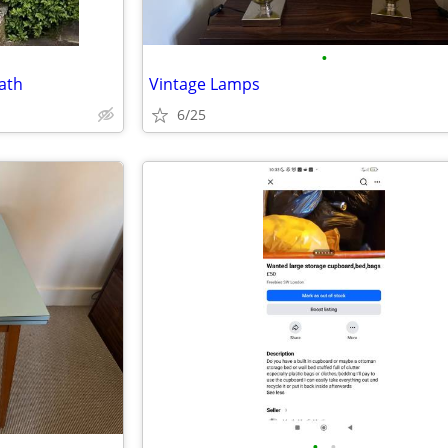
•
Bath
Vintage Lamps
6/25
•
•