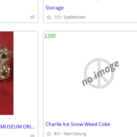
Storage
7/3
Sydenham
£200
no image
•
•
•
Charlie Ice Snow Weed Coke
RARE/ ANTIQUES ARTS SINGED MUSEUM ORIGINAL GALLERY COLLECTION HURRY ✨️
8/1
Harrisburg