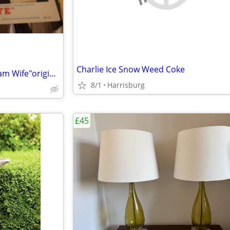
Charlie Ice Snow Weed Coke
Cary Grant Deborah Kerr "Dream Wife"original 11"x14" movie poster
8/1
Harrisburg
£45