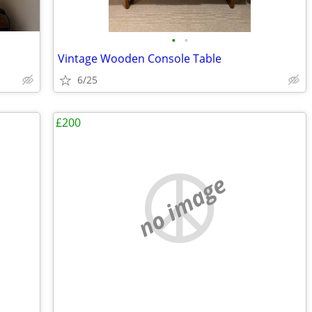
•
•
Vintage Wooden Console Table
6/25
£200
no image