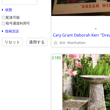
状態
配達可能
暗号通貨利用可
•
投稿言語
リセット
適用する
8/4
Manhattan
£180