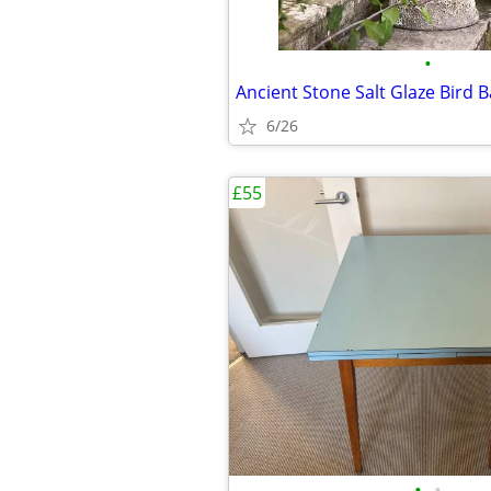
•
Ancient Stone Salt Glaze Bird 
6/26
£55
•
•