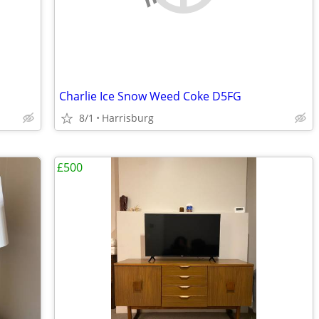
Charlie Ice Snow Weed Coke D5FG
8/1
Harrisburg
£500