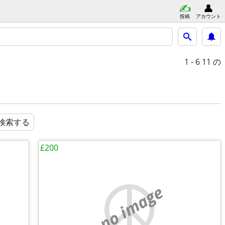
投稿
アカウント
1 - 6
11 の
検索する
£200
no image