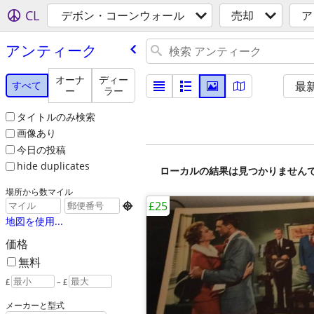
CL
デボン・コーンウォール
売却
ア
アンティーク
オーナ
ディー
すべて
最
ー
ラー
タイトルのみ検索
画像あり
今日の投稿
hide duplicates
ローカルの結果は見つかりません
場所から数マイル
£25

地図を使用...
価格
無料
£
– £
メーカーと型式