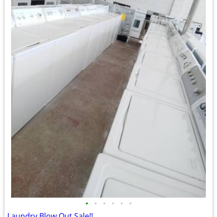
•
•
•
•
•
•
Laundry Blow Out Sale!!