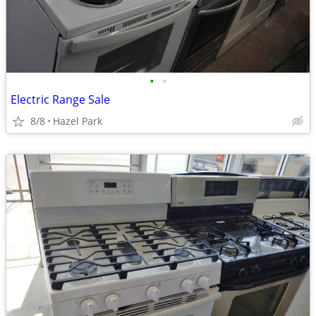
•
•
Electric Range Sale
8/8
Hazel Park