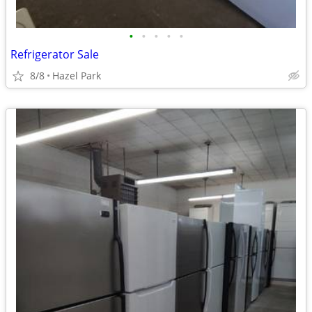
•
•
•
•
•
Refrigerator Sale
8/8
Hazel Park