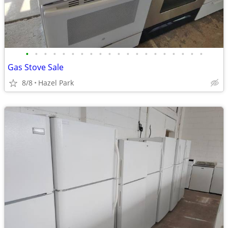
•
•
•
•
•
•
•
•
•
•
•
•
•
•
•
•
•
•
•
•
Gas Stove Sale
8/8
Hazel Park