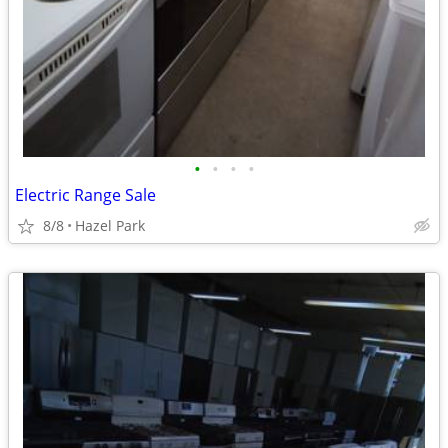
•
•
•
•
Electric Range Sale
8/8
Hazel Park