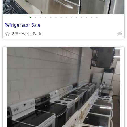
•
•
•
•
•
•
•
•
•
•
•
•
•
•
Refrigerator Sale
8/8
Hazel Park