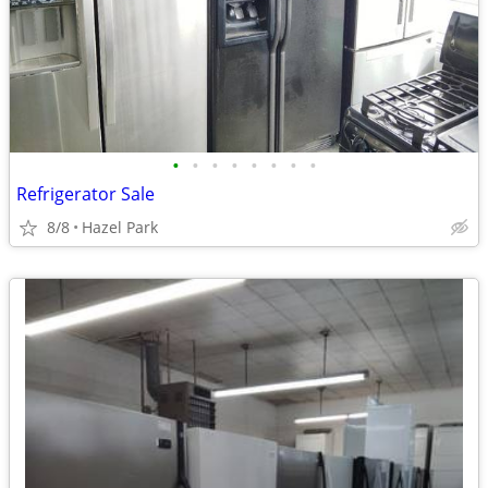
•
•
•
•
•
•
•
•
Refrigerator Sale
8/8
Hazel Park