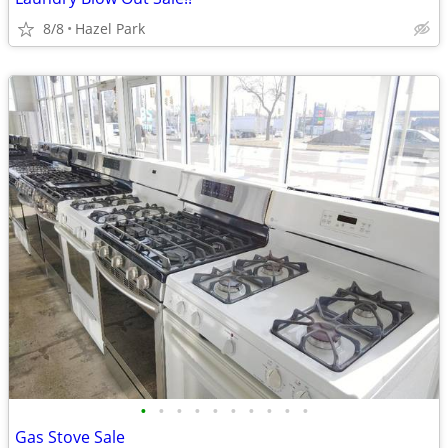
8/8
Hazel Park
•
•
•
•
•
•
•
•
•
•
Gas Stove Sale