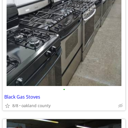
•
Black Gas Stoves
8/8
oakland county