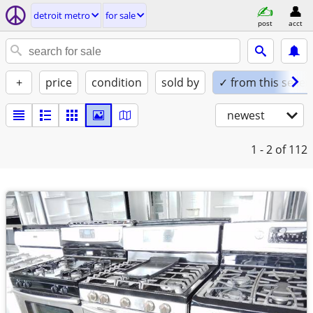
detroit metro
for sale
post
acct
+
price
condition
sold by
✓ from this seller
newest
1 - 2
of 112