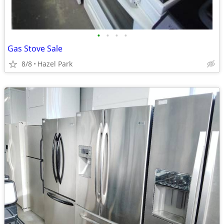
•
•
•
•
Gas Stove Sale
8/8
Hazel Park