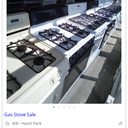
•
•
•
•
•
Gas Stove Sale
8/8
Hazel Park