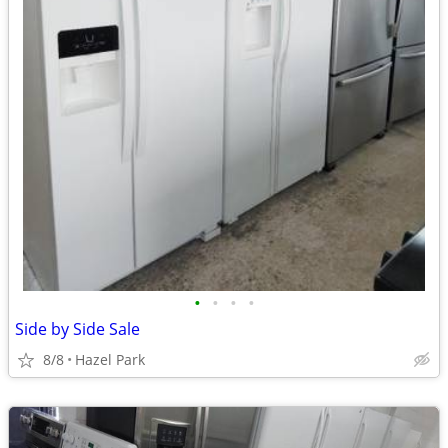
•
•
•
•
Side by Side Sale
8/8
Hazel Park