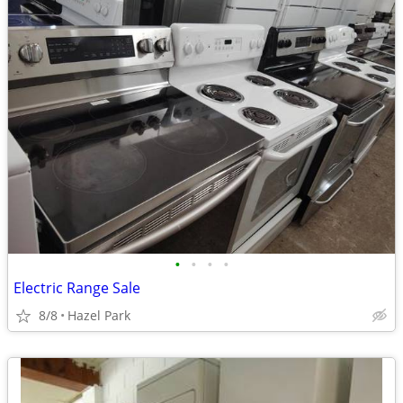
•
•
•
•
Electric Range Sale
8/8
Hazel Park