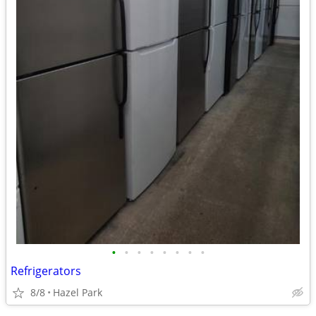
•
•
•
•
•
•
•
•
Refrigerators
8/8
Hazel Park