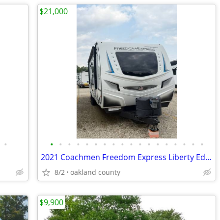
$21,000
•
•
•
•
•
•
•
•
•
•
•
•
•
•
•
•
•
•
•
2021 Coachmen Freedom Express Liberty Edition 292bhdsle
8/2
oakland county
$9,900