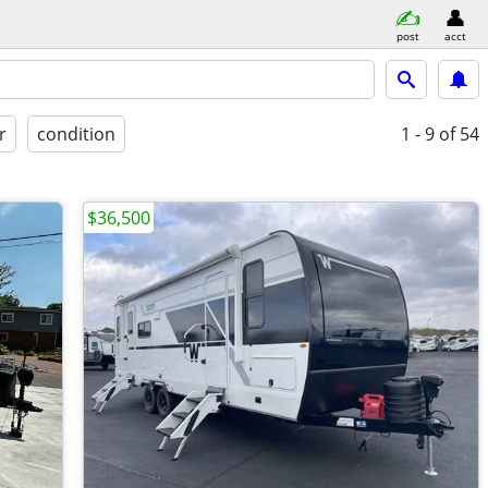
post
acct
r
condition
1 - 9
of 54
$36,500