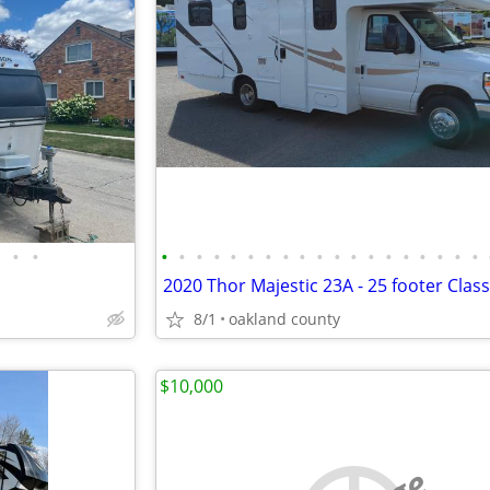
•
•
•
•
•
•
•
•
•
•
•
•
•
•
•
•
•
•
•
•
•
2020 Thor Majestic 23A - 25 footer Clas
8/1
oakland county
$10,000