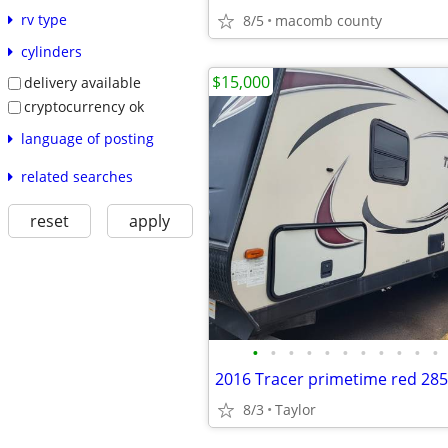
rv type
8/5
macomb county
cylinders
$15,000
delivery available
cryptocurrency ok
language of posting
related searches
reset
apply
•
•
•
•
•
•
•
•
•
•
•
2016 Tracer primetime red 28
8/3
Taylor