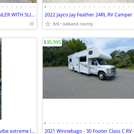
•
•
•
•
•
•
•
•
•
•
•
•
•
•
•
•
•
•
•
•
•
•
•
•
•
•
2016 SALEM 262BH TRAVEL TRAILER WITH SLIDE OUT SLEEPS 8
2022 Jayco Jay Feather 24RL RV Camper 
8/6
oakland county
$35,995
•
•
•
•
•
•
•
•
•
•
•
•
•
•
•
•
•
•
•
•
2017 Forest River travel trailer vibe extreme lite