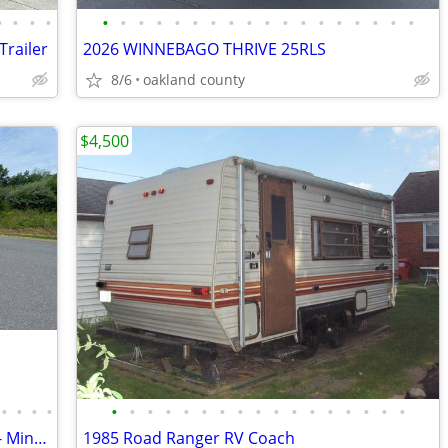
•
•
•
•
•
•
•
•
•
•
•
•
•
•
•
•
•
•
•
•
•
•
Trailer
2026 WINNEBAGO THRIVE 25RLS
8/6
oakland county
$4,500
•
•
•
•
•
•
•
•
•
•
•
•
•
•
•
•
•
•
•
•
•
2021 Winnebago - 30 Footer Class C RV - Minnie Winnie
1985 Road Ranger RV Coach