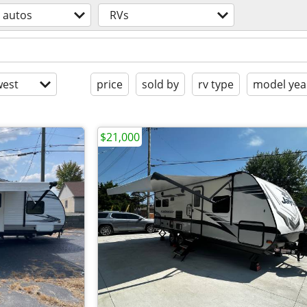
autos
RVs
est
price
sold by
rv type
model yea
$21,000