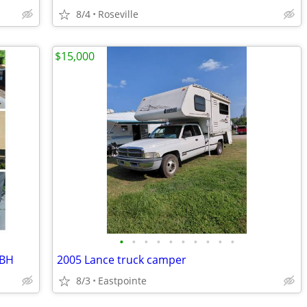
8/4
Roseville
$15,000
•
•
•
•
•
•
•
•
•
•
5BH
2005 Lance truck camper
8/3
Eastpointe