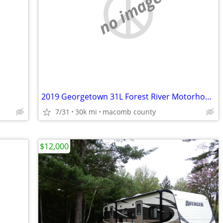
no image
2019 Georgetown 31L Forest River Motorhome very low mileage
7/31
30k mi
macomb county
$12,000