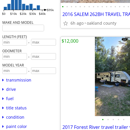
•
•
•
•
•
•
•
•
•
•
•
•
•
•
•
•
$95k
$0
$10k
$20k
$30k
$40k
MAKE AND MODEL
6h ago
oakland county
LENGTH (FEET)
$12,000
-
ODOMETER
-
MODEL YEAR
-
transmission
drive
fuel
title status
condition
•
•
•
•
•
paint color