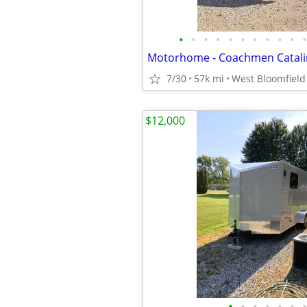
•
•
•
•
•
•
•
•
•
•
•
Motorhome - Coachmen Catali
7/30
57k mi
West Bloomfield
$12,000
•
•
•
•
•
•
•