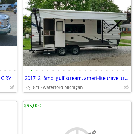
•
•
•
•
•
•
•
•
•
•
•
•
•
•
•
•
•
•
•
•
•
•
s C RV
2017, 218mb, gulf stream, ameri-lite travel trailers
8/1
Waterford Michigan
$95,000