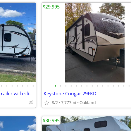
$29,995
•
•
•
•
•
•
•
•
•
•
•
•
•
•
•
•
•
•
•
•
•
•
2015 North Trail 26 foot travel trailer with slide out
Keystone Cougar 29FKD
8/2
7,777mi
Oakland
$30,995