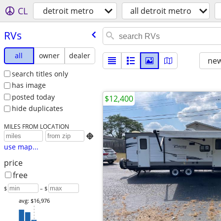
CL
detroit metro
all detroit metro
RVs
all
owner
dealer
new
search titles only
has image
posted today
$12,400
hide duplicates
MILES FROM LOCATION

use map...
price
free
$
– $
avg: $16,976