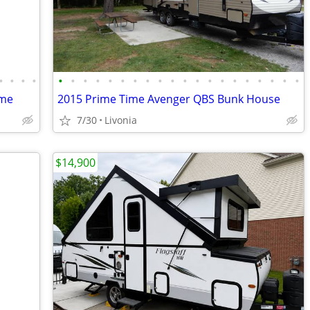
•
•
•
•
•
•
•
•
•
•
•
•
•
•
•
•
•
•
•
•
•
•
•
•
ome
2015 Prime Time Avenger QBS Bunk House
7/30
Livonia
$14,900