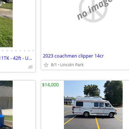
no image
•
•
•
•
•
•
•
•
2023 coachmen clipper 14cr
Toyhauler - 2018 KZ Venom 3911TK - 42ft - USED LIKE NEW - MUST SEE
8/1
Lincoln Park
$14,000