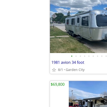
•
•
•
•
•
•
•
•
•
1981 avion 34 foot
8/1
Garden City
$69,800