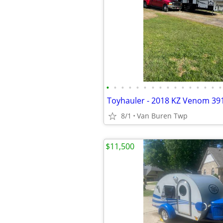
•
•
•
•
•
•
•
•
•
•
•
•
•
•
•
•
8/1
Van Buren Twp
$11,500