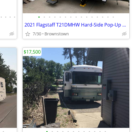
•
•
•
•
•
•
•
•
•
•
•
•
•
•
•
•
•
•
•
2021 Flagstaff T21DMHW Hard-Side Pop-Up Camper
7/30
Brownstown
$17,500
•
•
•
•
•
•
•
•
•
•
•
•
•