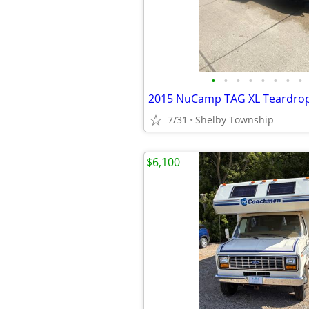
•
•
•
•
•
•
•
•
7/31
Shelby Township
$6,100