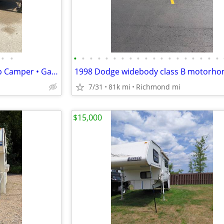
•
•
•
•
•
•
•
•
•
•
•
•
•
•
•
•
•
•
•
•
•
2015 NuCamp TAG XL Teardrop Camper • Garage Kept • A/C • LED Lights •
1998 Dodge widebody class B motorh
7/31
81k mi
Richmond mi
$15,000