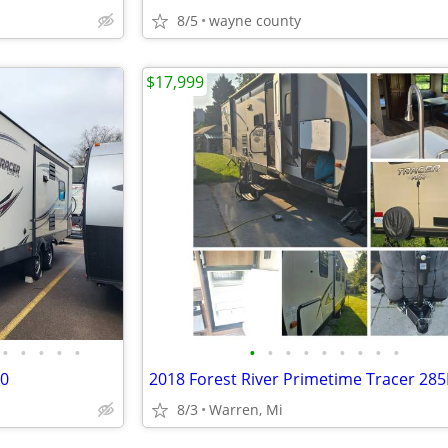
8/5
wayne county
$17,999
•
•
•
•
•
•
•
•
•
•
•
•
•
•
50
2018 Forest River Primetime Tracer 28
8/3
Warren, Mi