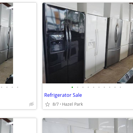
•
•
•
•
•
•
•
•
•
•
•
•
•
•
Refrigerator Sale
8/7
Hazel Park