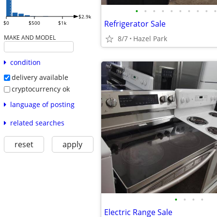
•
•
•
•
•
•
•
•
•
•
$2.9k
Refrigerator Sale
$0
$500
$1k
MAKE AND MODEL
8/7
Hazel Park
condition
delivery available
cryptocurrency ok
language of posting
related searches
reset
apply
•
•
•
•
Electric Range Sale