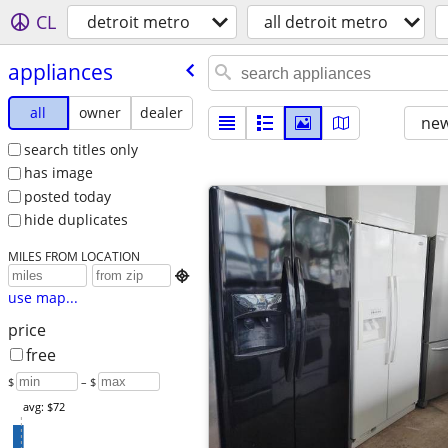
CL
detroit metro
all detroit metro
appliances
all
owner
dealer
new
search titles only
has image
posted today
hide duplicates
MILES FROM LOCATION

use map...
price
free
$
– $
avg: $72