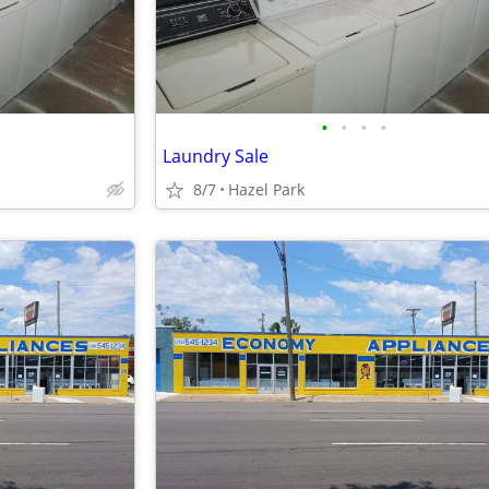
•
•
•
•
Laundry Sale
8/7
Hazel Park