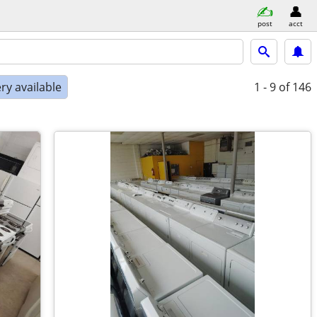
post
acct
ry available
1 - 9
of 146