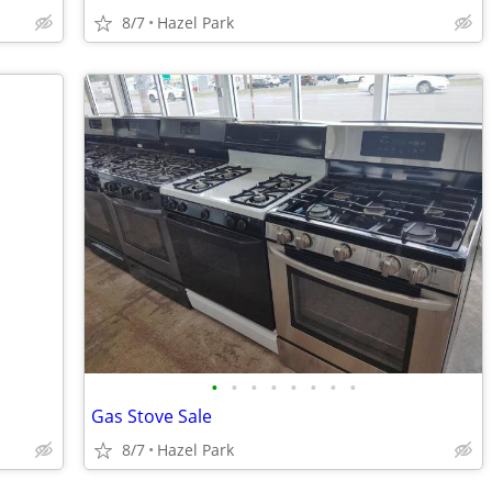
8/7
Hazel Park
•
•
•
•
•
•
•
•
Gas Stove Sale
8/7
Hazel Park