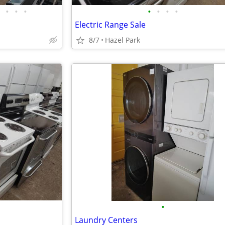
•
•
•
•
•
•
•
Electric Range Sale
8/7
Hazel Park
•
Laundry Centers