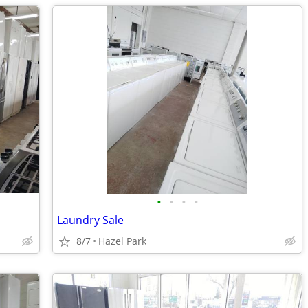
•
•
•
•
Laundry Sale
8/7
Hazel Park