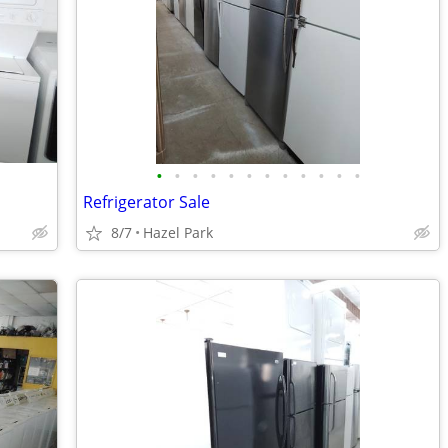
•
•
•
•
•
•
•
•
•
•
•
•
Refrigerator Sale
8/7
Hazel Park