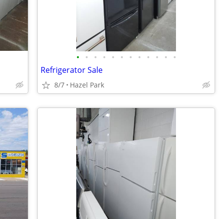
•
•
•
•
•
•
•
•
•
•
•
•
Refrigerator Sale
8/7
Hazel Park