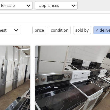
for sale
appliances
est
price
condition
sold by
✓ delive