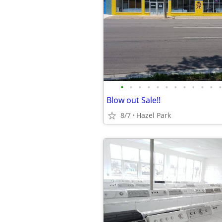
•
•
•
•
•
•
•
•
•
•
•
•
Blow out Sale!!
8/7
Hazel Park