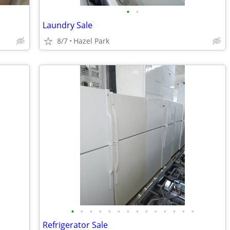
•
•
Laundry Sale
8/7
Hazel Park
•
•
•
•
•
•
•
•
•
•
•
•
•
•
Refrigerator Sale