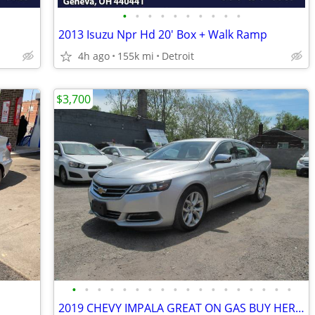
•
•
•
•
•
•
•
•
•
•
2013 Isuzu Npr Hd 20' Box + Walk Ramp
4h ago
155k mi
Detroit
$3,700
•
•
•
•
•
•
•
•
•
•
•
•
•
•
•
•
•
•
2019 CHEVY IMPALA GREAT ON GAS BUY HERE PAY HERE( 3700 DOWN PAYMENT )