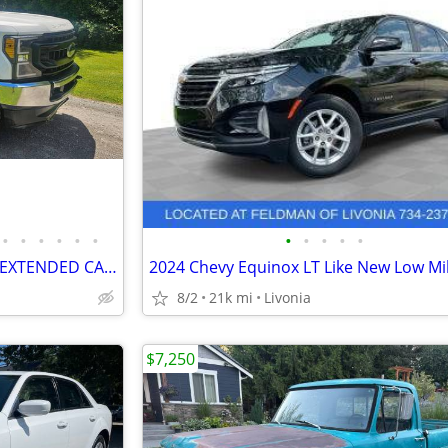
•
•
•
•
•
•
•
•
•
•
•
2022 F250 6.7L POWERSTROKE EXTENDED CAB CLEAN CARFAX SOUTHERN TRUCK
2024 Chevy Equinox LT Like New Low Mi
8/2
21k mi
Livonia
$7,250