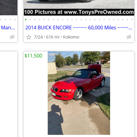
•
•
•
•
•
•
•
•
•
•
•
•
•
•
•
•
•
•
•
•
•
•
•
•
•
•
•
•
46' Altec AT41S 2017 Dodge Ram 5500 2 Man diesel bucket truck w/ jib
2014 BUICK ENCORE ~~~~~ 60,000 Miles ~~~~~ 1 OWNER ~~~~~ FINANCING ~~
7/24
61k mi
Kokomo
$11,500