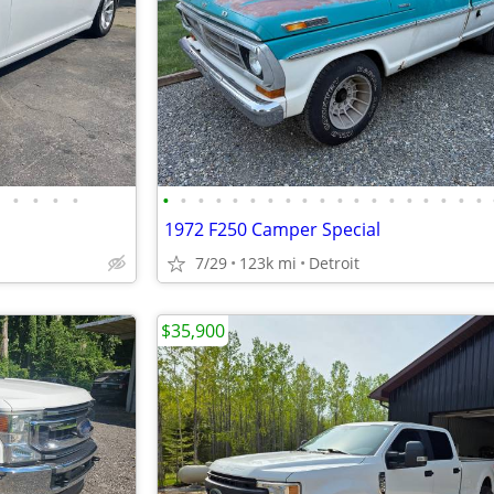
•
•
•
•
•
•
•
•
•
•
•
•
•
•
•
•
•
•
•
•
•
•
•
1972 F250 Camper Special
7/29
123k mi
Detroit
$35,900