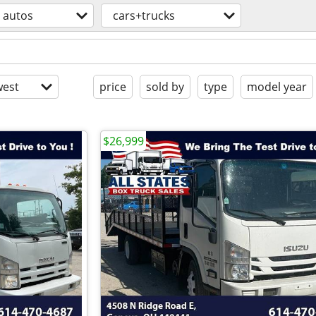
autos
cars+trucks
est
price
sold by
type
model year
$26,999