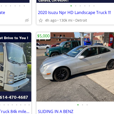
•
•
•
•
•
•
•
•
•
•
•
•
ate
2020 Isuzu Npr HD Landscape Truck !!!
4h ago
130k mi
Detroit
$5,000
•
•
•
•
•
•
•
•
•
•
•
2013 Isuzu NPR HD landscape Truck 84k miles !!!
SLIDING IN A BENZ