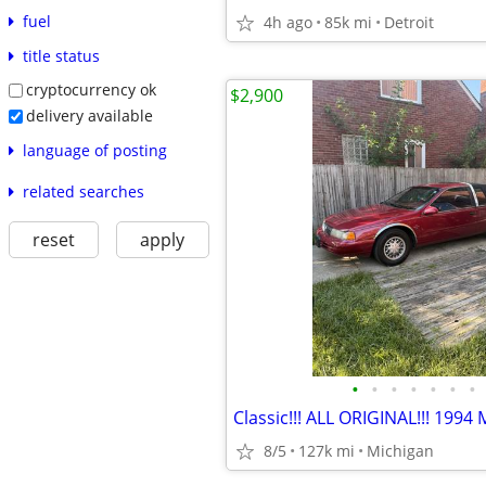
fuel
4h ago
85k mi
Detroit
title status
cryptocurrency ok
$2,900
delivery available
language of posting
related searches
reset
apply
•
•
•
•
•
•
•
8/5
127k mi
Michigan