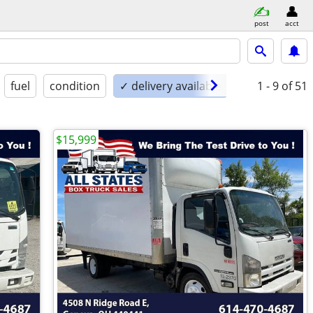
post
acct
fuel
condition
✓ delivery available
1 - 9
of 51
$15,999