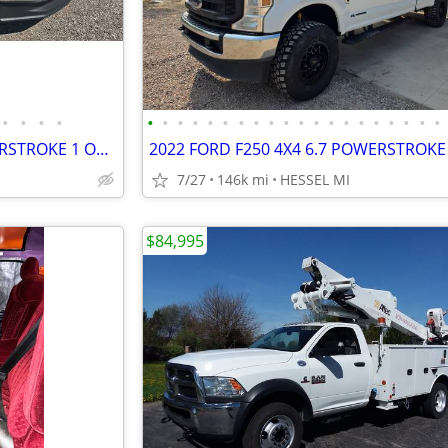
•
•
•
•
•
•
•
•
•
•
•
•
•
•
•
•
•
•
•
•
•
•
•
•
2022FORD F250 XLT 6.7L POWERSTROKE 1 OWNER CLEAN CARFAX
7/27
146k mi
HESSEL MI
$84,995