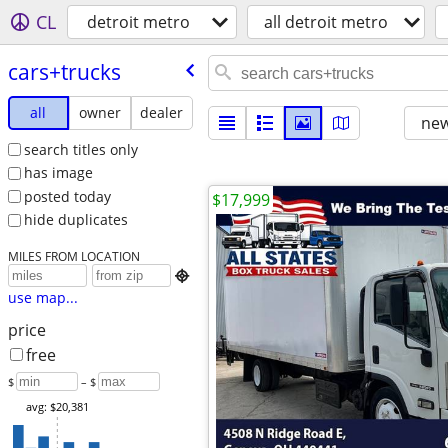
CL
detroit metro
all detroit metro
cars+trucks
all
owner
dealer
new
search titles only
has image
posted today
$17,999
hide duplicates
MILES FROM LOCATION

use map...
price
free
$
– $
avg: $20,381