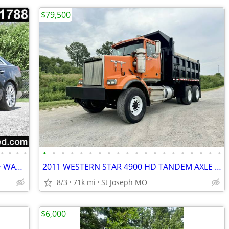
$79,500
•
•
•
•
•
•
•
•
•
•
•
•
•
•
•
•
•
•
•
•
•
•
•
•
2018 CADILLAC XTS ~~~ 55,000 Miles ~~~ WARRANTY ~~ 1 OWNER ~~ FINANCE
2011 WESTERN STAR 4900 HD TANDEM AXLE DUMP TRUCK 450hp DD13 8LL AC 66K
8/3
71k mi
St Joseph MO
$6,000