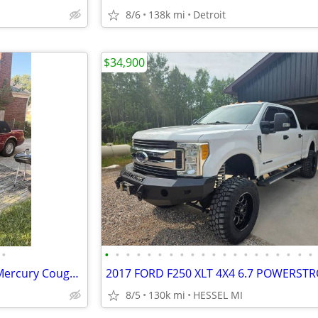
8/6
138k mi
Detroit
$34,900
•
•
•
•
•
•
•
•
•
•
•
•
•
•
•
•
•
•
•
•
•
Classic!!! ALL ORIGINAL!!! 1994 Mercury Cougar XR7 Coupe 4.6L v8
8/5
130k mi
HESSEL MI