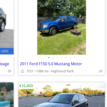
•
•
•
•
•
•
•
leage
2011 Ford F150 5.0 Mustang Motor
7/31
198k mi
Highland Park
$16,400