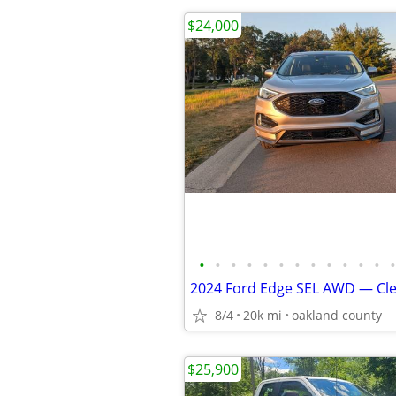
$24,000
•
•
•
•
•
•
•
•
•
•
•
•
•
8/4
20k mi
oakland county
$25,900