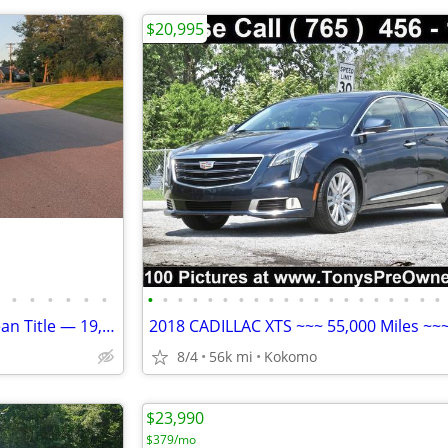
$20,995
•
•
•
•
•
•
•
•
•
•
•
•
•
•
•
•
•
•
•
•
•
•
•
•
•
•
2024 Ford Edge SEL AWD — Clean Title — 19,800 Miles
8/4
56k mi
Kokomo
$23,990
$379/mo