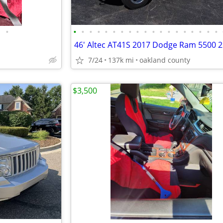
•
•
•
•
•
•
•
•
•
•
•
•
•
•
•
•
•
•
•
•
7/24
137k mi
oakland county
$3,500