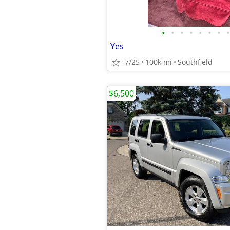
•
•
•
•
•
•
•
•
Yes
7/25
100k mi
Southfield
$6,500