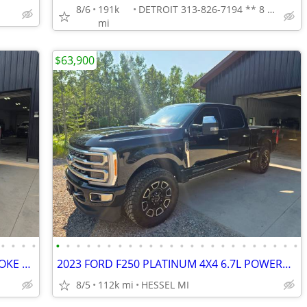
8/6
191k
DETROIT 313-826-7194 ** 8 MILE
mi
$63,900
•
•
•
•
•
•
•
•
•
•
•
•
•
•
•
•
•
•
•
•
•
•
•
•
•
•
•
•
2017 FORD F250 XLT 4X4 6.7 POWERSTROKE DIESEL LIFTED SOUTHERN TRUCK
2023 FORD F250 PLATINUM 4X4 6.7L POWERSTROKE DIESEL LOADED CLEAN
8/5
112k mi
HESSEL MI