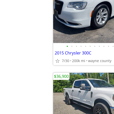
•
•
•
•
•
•
•
•
•
•
•
2015 Chrysler 300C
7/30
200k mi
wayne county
$36,900