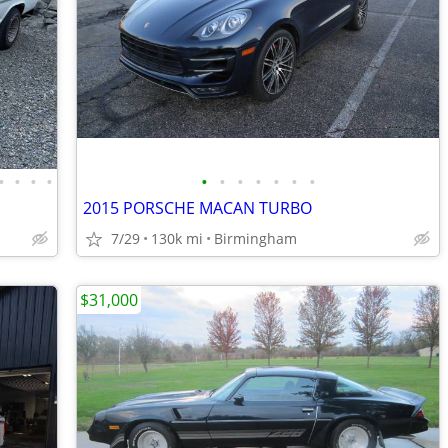
•
•
•
•
•
•
•
•
•
•
•
2015 PORSCHE MACAN TURBO
7/29
130k mi
Birmingham
$31,000