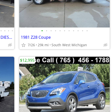
•
•
•
•
•
•
•
•
•
•
•
•
•
•
•
2022 FORD F250 4X4 6.7 POWERSTROKE DIESEL LIFTED CLEAN 1 OWNER
1981 Z28 Coupe
7/26
29k mi
South West Michigan
$12,995