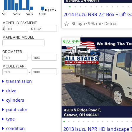
•
•
•
•
•
•
•
•
•
•
•
•
$121k
2014 Isuzu NRR 22' Box + Lift G
$0
$20k
$40k
$60k
MONTHLY PAYMENT
3h ago
99k mi
Detroit
-
$
$
MAKE AND MODEL
$22,999
ODOMETER
-
MODEL YEAR
-
transmission
drive
cylinders
paint color
type
•
•
•
•
•
•
•
•
•
•
•
•
•
•
condition