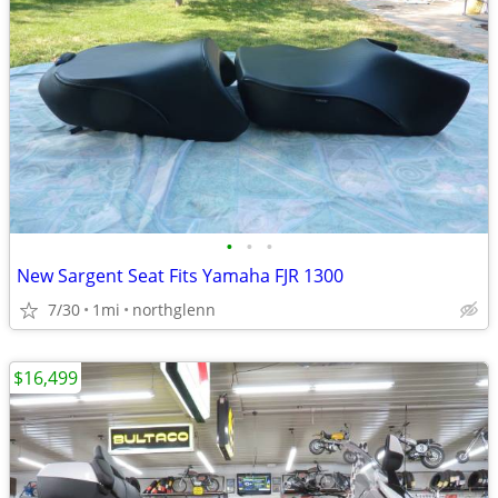
•
•
•
New Sargent Seat Fits Yamaha FJR 1300
7/30
1mi
northglenn
$16,499