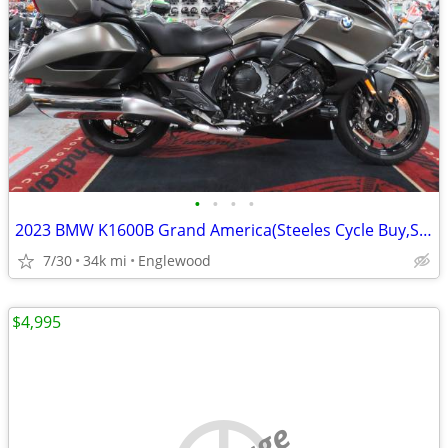
•
•
•
•
2023 BMW K1600B Grand America(Steeles Cycle Buy,Sell,Trade,Consign)
7/30
34k mi
Englewood
$4,995