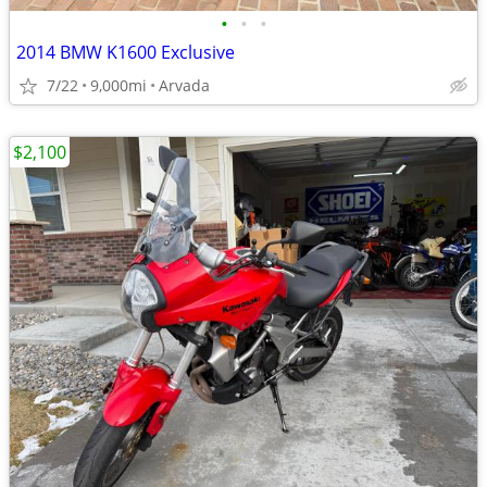
•
•
•
2014 BMW K1600 Exclusive
7/22
9,000mi
Arvada
$2,100