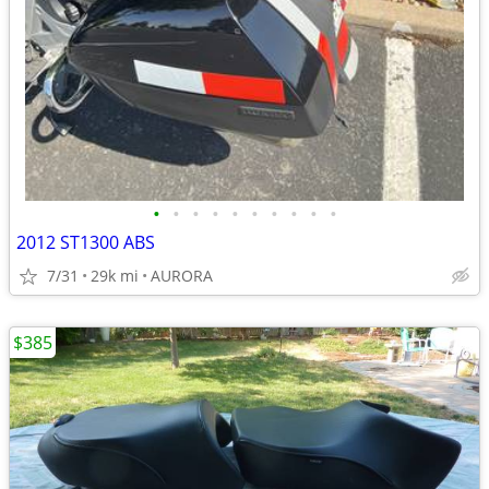
•
•
•
•
•
•
•
•
•
•
2012 ST1300 ABS
7/31
29k mi
AURORA
$385