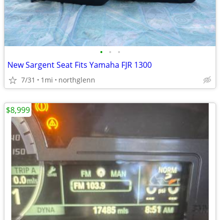
•
•
•
New Sargent Seat Fits Yamaha FJR 1300
7/31
1mi
northglenn
$8,999