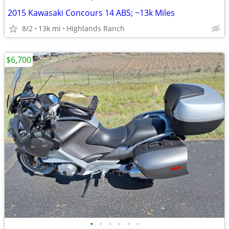
2015 Kawasaki Concours 14 ABS; ~13k Miles
8/2
13k mi
Highlands Ranch
$6,700
•
•
•
•
•
•