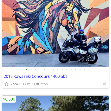
•
•
•
•
•
•
•
•
•
•
•
•
•
•
2016 Kawasaki Concours 1400 abs
7/24
31k mi
Littleton
$8,500