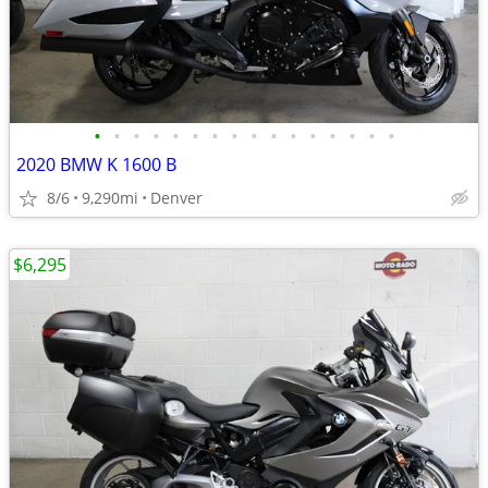
•
•
•
•
•
•
•
•
•
•
•
•
•
•
•
•
2020 BMW K 1600 B
8/6
9,290mi
Denver
$6,295