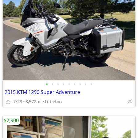
•
•
•
•
•
•
•
•
•
2015 KTM 1290 Super Adventure
7/23
8,572mi
Littleton
$2,900