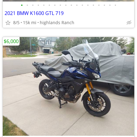
•
•
•
•
•
•
•
•
•
•
•
•
•
•
•
•
•
•
2021 BMW K1600 GTL 719
8/5
15k mi
highlands Ranch
$6,000