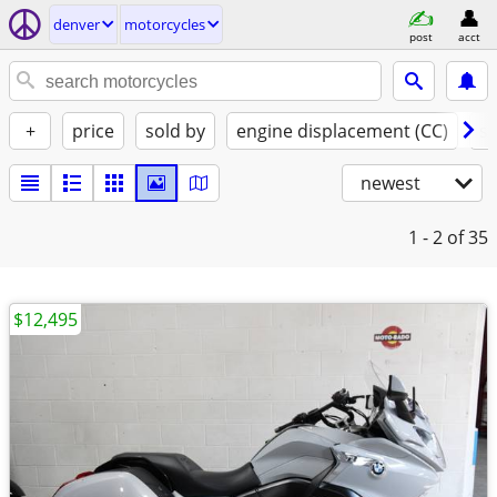
denver
motorcycles
post
acct
+
price
sold by
engine displacement (CC)
st
newest
1 - 2
of 35
$12,495