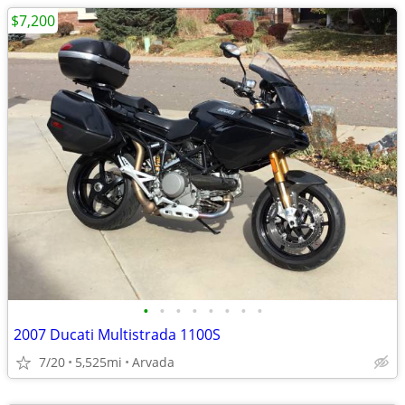
$7,200
•
•
•
•
•
•
•
•
2007 Ducati Multistrada 1100S
7/20
5,525mi
Arvada