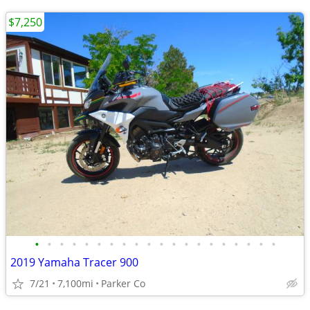
$7,250
•
•
•
•
•
•
•
•
•
•
•
•
•
•
•
•
•
•
•
•
2019 Yamaha Tracer 900
7/21
7,100mi
Parker Co