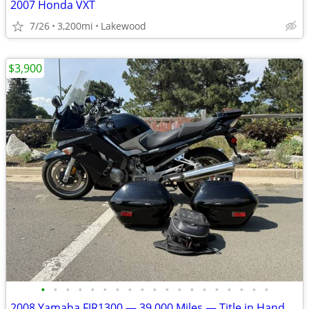
2007 Honda VXT
7/26
3,200mi
Lakewood
$3,900
•
•
•
•
•
•
•
•
•
•
•
•
•
•
•
•
•
•
•
2008 Yamaha FJR1300 — 39,000 Miles — Title in Hand