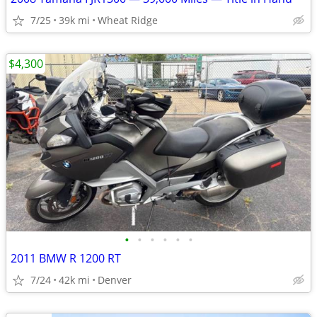
7/25
39k mi
Wheat Ridge
$4,300
•
•
•
•
•
•
2011 BMW R 1200 RT
7/24
42k mi
Denver