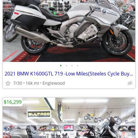
•
•
•
•
2021 BMW K1600GTL 719 -Low Miles(Steeles Cycle Buy,Sell,Trade,Consign)
7/30
16k mi
Englewood
$16,299