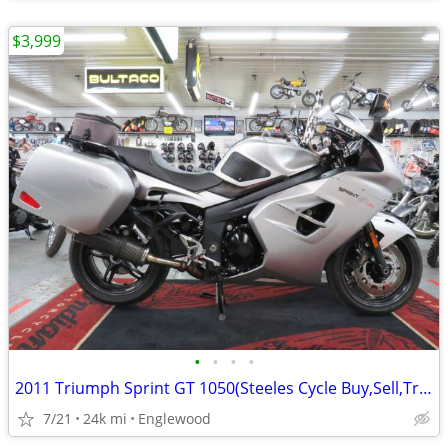
$3,999
•
•
•
•
2011 Triumph Sprint GT 1050(Steeles Cycle Buy,Sell,Trade,Consign)
7/21
24k mi
Englewood