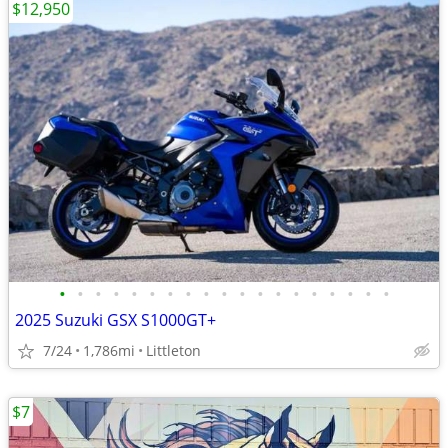
$12,950
•
•
•
•
•
•
•
•
•
•
•
•
•
•
•
•
•
•
•
2025 Suzuki GSX S1000GT+
7/24
1,786mi
Littleton
$7