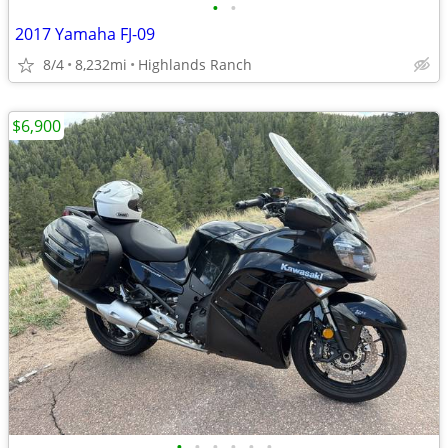
•
•
2017 Yamaha FJ-09
8/4
8,232mi
Highlands Ranch
$6,900
•
•
•
•
•
•