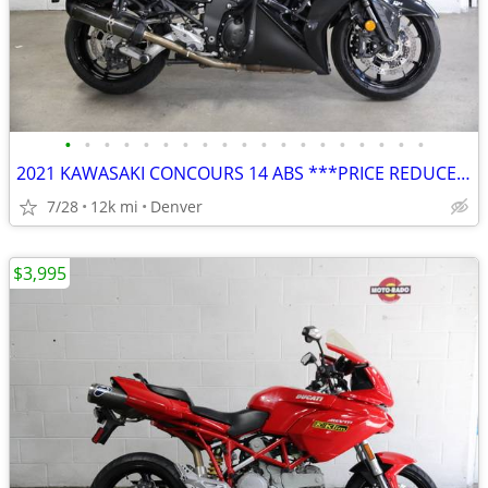
•
•
•
•
•
•
•
•
•
•
•
•
•
•
•
•
•
•
•
2021 KAWASAKI CONCOURS 14 ABS ***PRICE REDUCED***
7/28
12k mi
Denver
$3,995