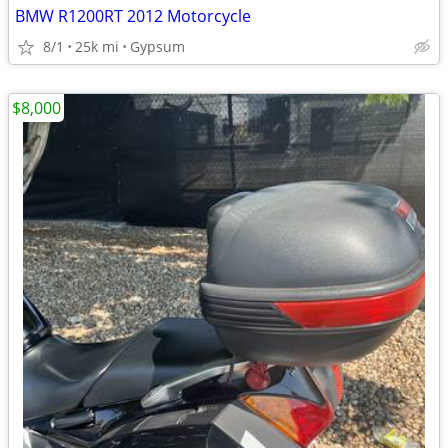
BMW R1200RT 2012 Motorcycle
8/1
25k mi
Gypsum
$8,000