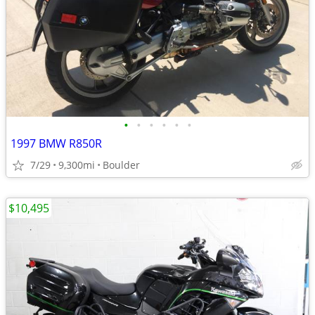
•
•
•
•
•
•
1997 BMW R850R
7/29
9,300mi
Boulder
$10,495