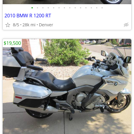
•
•
•
•
•
•
•
•
•
•
•
•
•
•
2010 BMW R 1200 RT
8/5
28k mi
Denver
$19,500