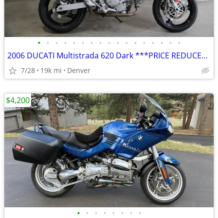
•
•
•
•
•
•
•
•
•
•
•
•
•
•
•
•
•
2006 DUCATI Multistrada 620 Dark ***PRICE REDUCED***
7/28
19k mi
Denver
$4,200
•
•
•
•
•
•
•
•