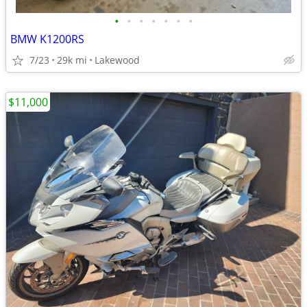
•
•
•
•
•
•
•
BMW K1200RS
7/23
29k mi
Lakewood
$11,000