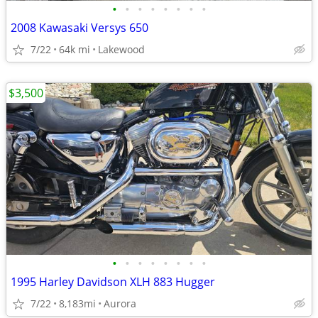
•
•
•
•
•
•
•
•
2008 Kawasaki Versys 650
7/22
64k mi
Lakewood
$3,500
•
•
•
•
•
•
•
•
1995 Harley Davidson XLH 883 Hugger
7/22
8,183mi
Aurora