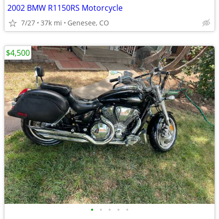
2002 BMW R1150RS Motorcycle
7/27
37k mi
Genesee, CO
$4,500
•
•
•
•
•