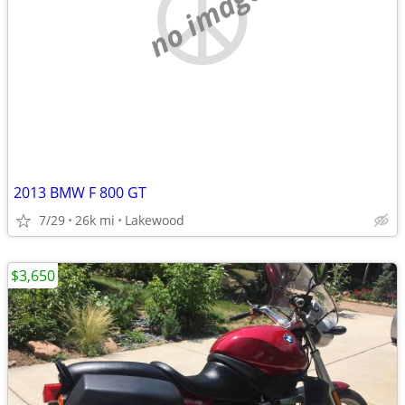
no image
2013 BMW F 800 GT
7/29
26k mi
Lakewood
$3,650