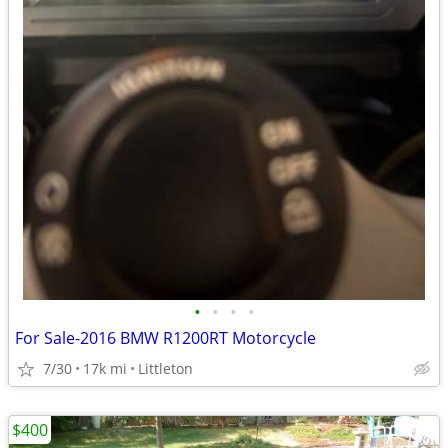
•
•
•
•
For Sale-2016 BMW R1200RT Motorcycle
7/30
17k mi
Littleton
$400