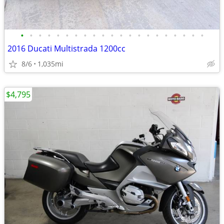
•
•
•
•
•
•
•
•
•
•
•
•
•
•
•
•
•
•
•
•
•
2016 Ducati Multistrada 1200cc
8/6
1,035mi
$4,795