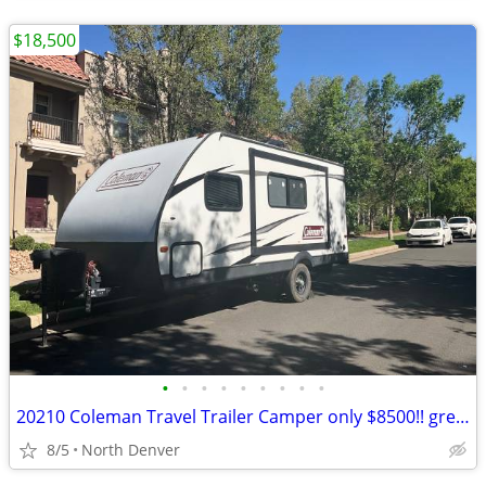
$18,500
•
•
•
•
•
•
•
•
•
20210 Coleman Travel Trailer Camper only $8500!! great deal
8/5
North Denver