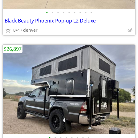
•
•
•
•
•
•
•
•
•
Black Beauty Phoenix Pop-up L2 Deluxe
8/4
denver
$26,897
•
•
•
•
•
•
•
•