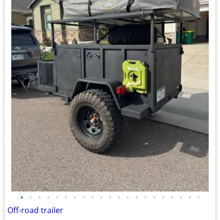
•
•
•
•
•
•
•
•
•
•
•
•
•
•
•
•
•
•
•
•
•
Off-road trailer