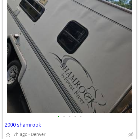
•
•
•
•
•
2000 shamrook
7h ago
Denver