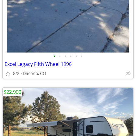
•
•
•
•
•
•
Excel Legacy Fifth Wheel 1996
8/2
Dacono, CO
$22,900