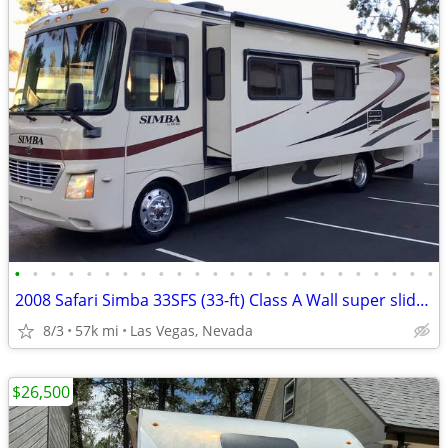
•
•
•
•
•
•
•
•
•
•
•
•
•
•
•
•
•
•
•
•
•
•
•
•
2008 Safari Simba 33SFS (33-ft) Class A Wall super slide immaculate
8/3
57k mi
Las Vegas, Nevada
$26,500