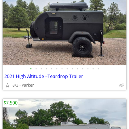
•
•
•
•
•
•
•
•
•
•
•
•
•
•
2021 High Altitude –Teardrop Trailer
8/3
Parker
$7,500