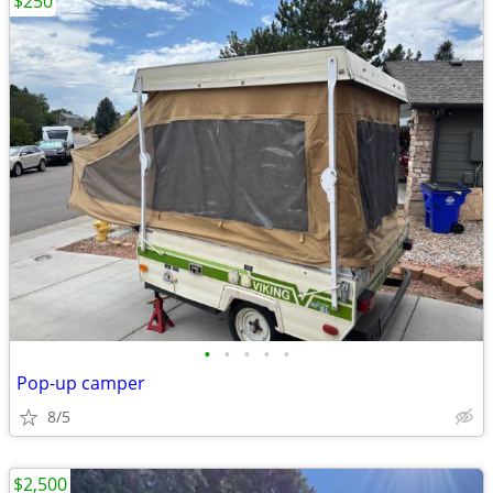
$250
•
•
•
•
•
Pop-up camper
8/5
$2,500