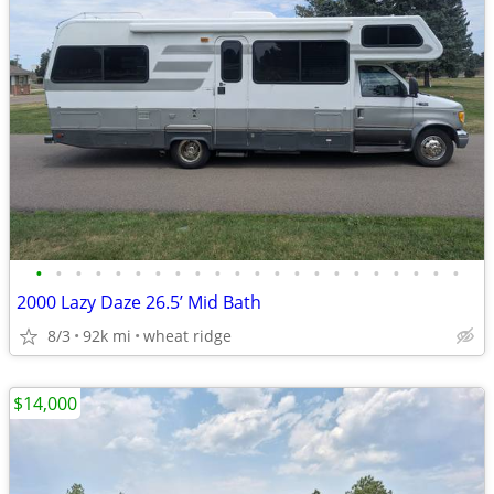
•
•
•
•
•
•
•
•
•
•
•
•
•
•
•
•
•
•
•
•
•
•
2000 Lazy Daze 26.5’ Mid Bath
8/3
92k mi
wheat ridge
$14,000