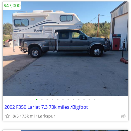
$47,000
•
•
•
•
•
•
•
•
•
•
•
•
2002 F350 Lariat 7.3 73k miles /Bigfoot
8/5
73k mi
Larkspur