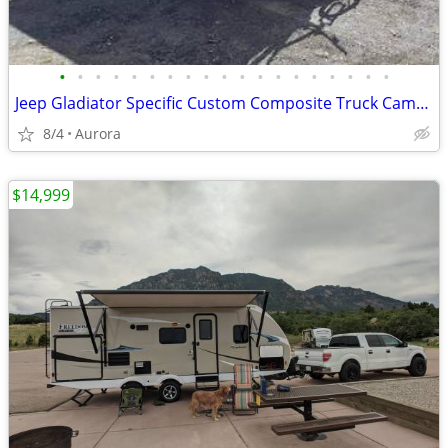
•
•
•
•
•
•
•
•
•
•
•
•
•
•
•
•
•
•
•
Jeep Gladiator Specific Custom Composite Truck Camper
8/4
Aurora
$14,999