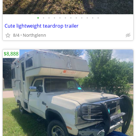
•
•
•
•
•
•
•
•
•
•
•
•
Cute lightweight teardrop trailer
8/4
Northglenn
$8,888