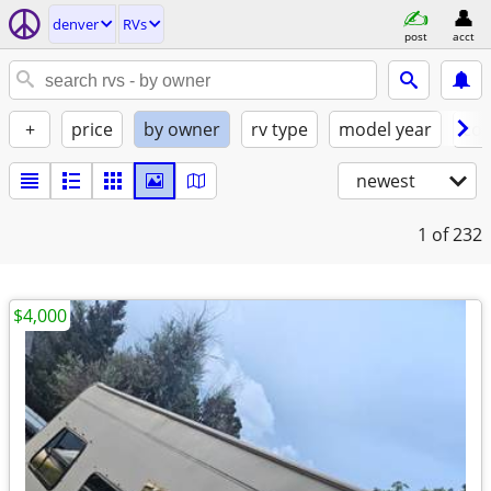
denver
RVs
post
acct
+
price
by owner
rv type
model year
con
newest
1
of 232
$4,000