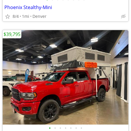
Phoenix Stealthy-Mini
8/4
1mi
Denver
$39,795
•
•
•
•
•
•
•