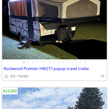
•
•
•
•
•
•
•
•
•
•
•
•
•
•
•
Rockwood Premier HW277 popup travel trailer
8/3
Parker
$24,000