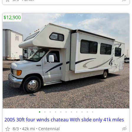
$12,900
•
•
•
•
•
•
•
•
•
•
•
2005 30ft four winds chateau With slide only 41k miles
8/3
42k mi
Centennial