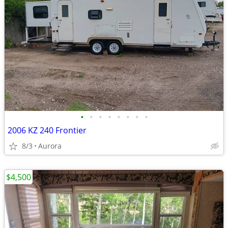
•
•
•
•
•
•
•
•
2006 KZ 240 Frontier
8/3
Aurora
$4,500