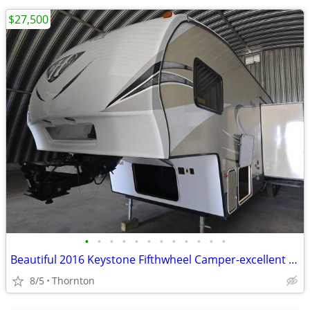
$27,500
•
•
•
•
•
•
•
•
•
•
•
•
Beautiful 2016 Keystone Fifthwheel Camper-excellent condition
8/5
Thornton