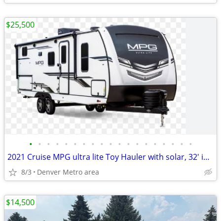
$25,500
•
•
•
•
•
•
•
•
•
•
•
•
•
•
•
•
•
•
•
2021 Cruise MPG ultra lite Toy Hauler with solar, 32' in great shape!
8/3
Denver Metro area
$14,500