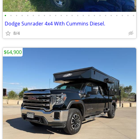
•
•
•
•
•
•
•
•
•
•
•
•
•
•
•
•
•
•
•
•
•
•
•
•
Dodge Sunrader 4x4 With Cummins Diesel.
8/4
$64,900