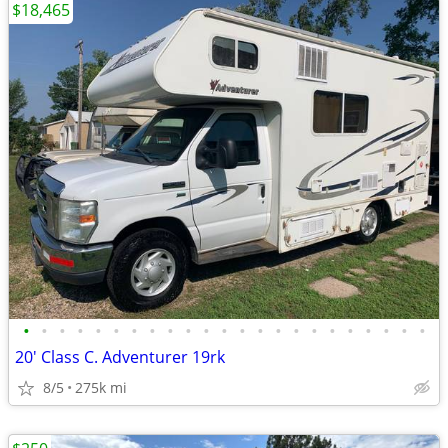
$18,465
•
•
•
•
•
•
•
•
•
•
•
•
•
•
•
•
•
•
•
•
•
•
•
20' Class C. Adventurer 19rk
8/5
275k mi