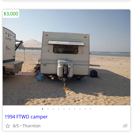
$3,000
•
•
•
•
•
•
•
•
•
•
1994 FTWD camper
8/5
Thornton