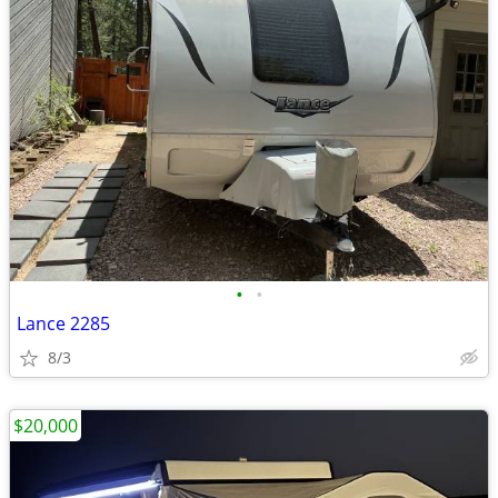
•
•
Lance 2285
8/3
$20,000