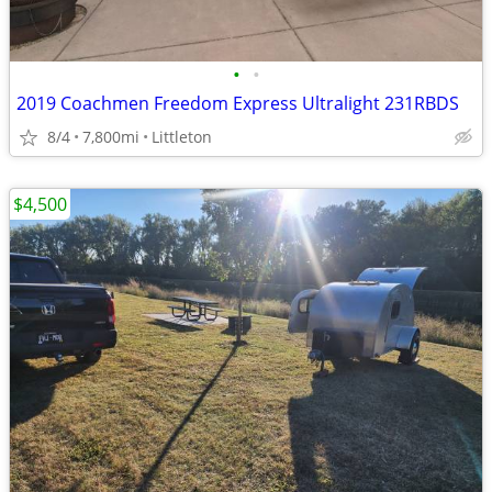
•
•
2019 Coachmen Freedom Express Ultralight 231RBDS
8/4
7,800mi
Littleton
$4,500