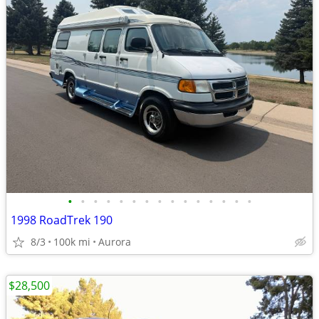
•
•
•
•
•
•
•
•
•
•
•
•
•
•
•
1998 RoadTrek 190
8/3
100k mi
Aurora
$28,500