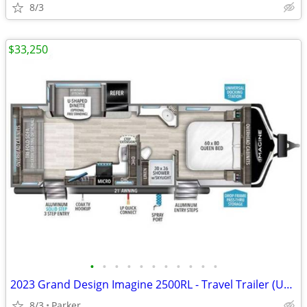
8/3
$33,250
•
•
•
•
•
•
•
•
•
•
•
2023 Grand Design Imagine 2500RL - Travel Trailer (Used Once)
8/3
Parker