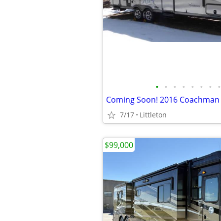
•
•
•
•
•
•
•
•
7/17
Littleton
$99,000