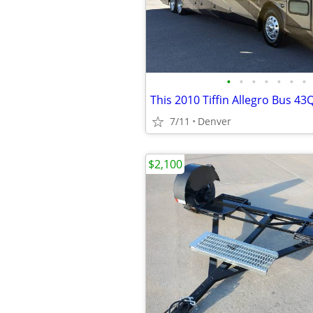
•
•
•
•
•
•
•
7/11
Denver
$2,100