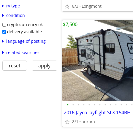
rv type
8/3
Longmont
condition
$7,500
cryptocurrency ok
delivery available
language of posting
related searches
reset
apply
•
•
•
•
•
•
•
•
•
•
•
•
•
2016 Jayco Jayflight SLX 154BH
8/1
aurora