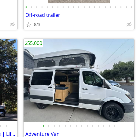
•
•
•
•
•
•
•
•
•
•
•
•
•
•
•
•
•
•
•
•
•
Off-road trailer
8/3
$55,000
•
•
•
•
•
•
•
•
•
•
•
•
•
•
•
•
Rare Diesel 4x4 Coach House w/ 2 Slides | Lifted | $100K Upgrades
Adventure Van