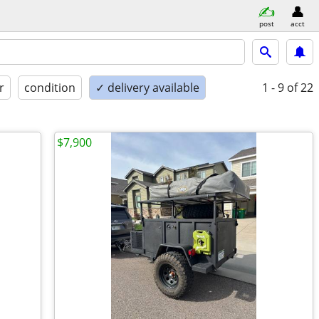
post
acct
r
condition
✓ delivery available
1 - 9
of 22
$7,900