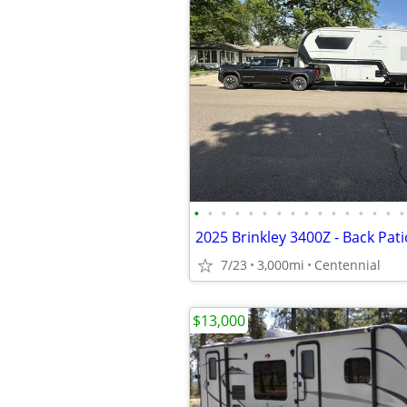
•
•
•
•
•
•
•
•
•
•
•
•
•
•
•
•
2025 Brinkley 3400Z - Back Pati
7/23
3,000mi
Centennial
$13,000