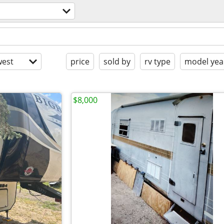
est
price
sold by
rv type
model yea
$8,000