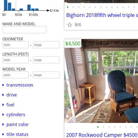
•
•
•
•
•
•
•
•
•
•
•
•
•
$159k
$0
$50k
$100k
MAKE AND MODEL
8/6
ODOMETER
$4,500
-
LENGTH (FEET)
-
MODEL YEAR
-
transmission
drive
fuel
cylinders
paint color
•
•
•
•
•
•
•
•
title status
2007 Rockwood Camper $4500