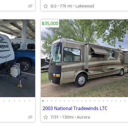
8/2
77k mi
Lakewood
$35,000
•
•
•
•
•
•
•
•
•
•
•
•
•
•
•
•
•
•
•
•
•
•
•
•
•
•
2003 National Tradewinds LTC
7/31
130mi
Aurora