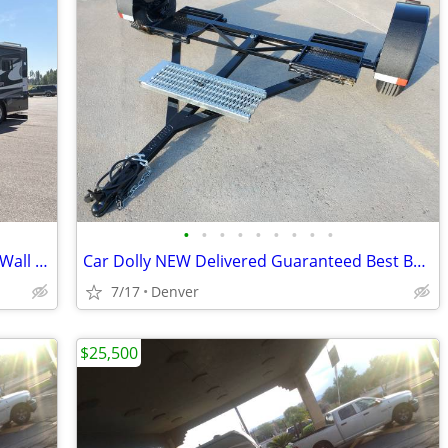
•
•
•
•
•
•
•
•
•
2013 Winnebago Tour 43 Tag Axle • Full Wall Slide • 450HP Cummins • A
Car Dolly NEW Delivered Guaranteed Best Built for the Money in U.S.!
7/17
Denver
$25,500