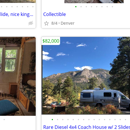
•
•
•
•
•
•
•
•
•
•
•
•
•
•
•
Bighorn 2018fifth wheel triple slide, nice king bed
Collectible
8/4
Denver
$82,000
•
•
•
•
•
•
•
•
•
•
•
•
•
•
•
•