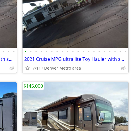
•
•
•
•
•
•
•
•
•
•
•
•
•
•
•
•
•
•
•
•
•
•
•
2021 Cruise MPG ultra lite Toy Hauler with solar, 32' in great shape!
2021 Cruise MPG ultra lite Toy Hauler with solar, 32' in great shape!
7/11
Denver Metro area
$145,000