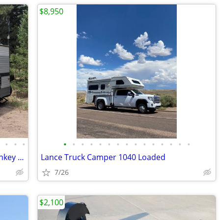
$8,950
•
•
•
•
•
•
•
•
•
•
•
•
•
•
•
•
•
•
•
2021 Gulf Stream Ameri-Lite 189DD Turnkey Off-Grid / Boondocking Ready
Lance Truck Camper 1040 Loaded
7/26
$2,100