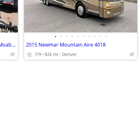
•
•
•
•
•
•
•
•
•
•
2022 7 x 16 Colorado Off Road Trailer - Moab Package
2015 Newmar Mountain Aire 4018
7/9
82k mi
Denver