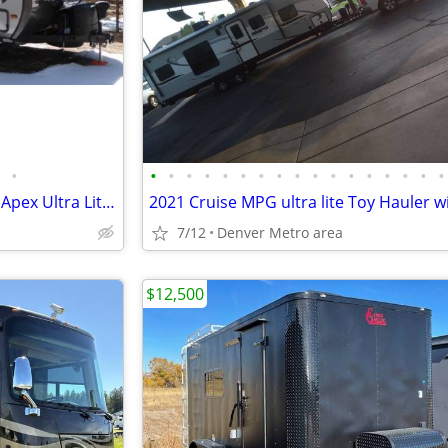
•
•
•
•
•
•
•
•
•
•
•
•
•
•
•
•
•
•
Coming Soon! 2016 Coachman Apex Ultra Lite 249 RBS Travel Trailer
7/12
Denver Metro area
$12,500