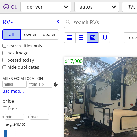
CL
denver
autos
RVs
RVs
all
owner
dealer
new
search titles only
has image
posted today
$17,900
hide duplicates
MILES FROM LOCATION

use map...
price
free
$
– $
avg: $40,160