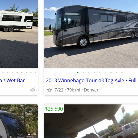
•
•
•
•
•
•
•
•
•
•
•
•
•
•
•
•
•
o / Wet Bar
7/22
79k mi
Denver
$25,500