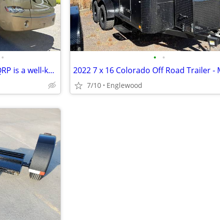
•
•
•
This 2010 Tiffin Allegro Bus 43QRP is a well-kept luxury diesel coach
7/10
Englewood