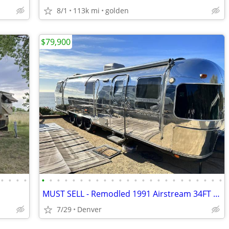
8/1
113k mi
golden
$79,900
•
•
•
•
•
•
•
•
•
•
•
•
•
•
•
•
•
•
•
•
•
•
•
•
•
•
•
•
MUST SELL - Remodled 1991 Airstream 34FT Classic Limited
7/29
Denver