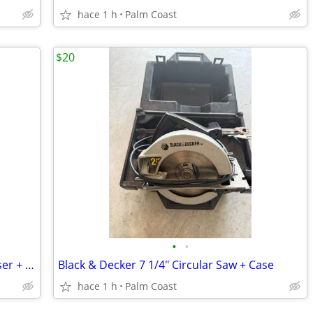
hace 1 h
Palm Coast
$20
•
•
Ryobi 10" Compound Miter Saw with Laser + 2 Blades
Black & Decker 7 1/4" Circular Saw + Case
hace 1 h
Palm Coast