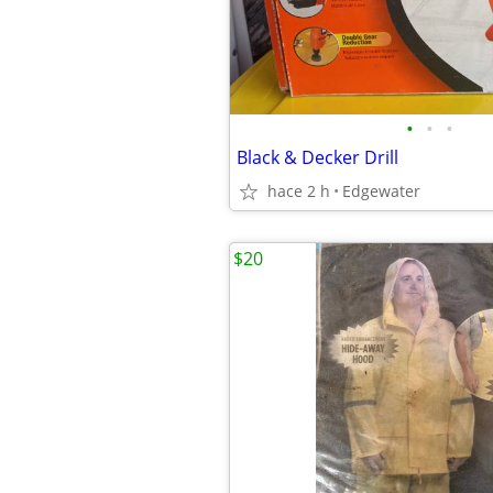
•
•
•
Black & Decker Drill
hace 2 h
Edgewater
$20