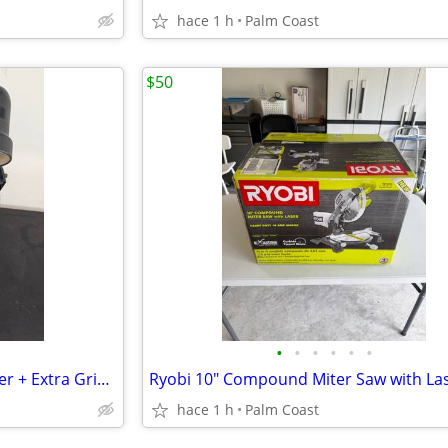
hace 1 h
Palm Coast
$50
•
•
•
•
•
•
Ryobi 6" Thin Line Bench Grinder + Extra Grinding Wheels
hace 1 h
Palm Coast