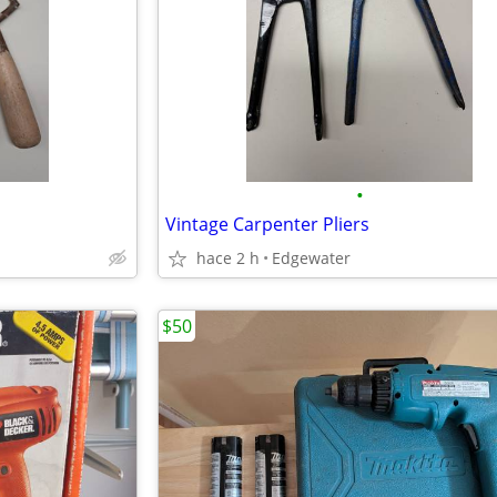
•
Vintage Carpenter Pliers
hace 2 h
Edgewater
$50