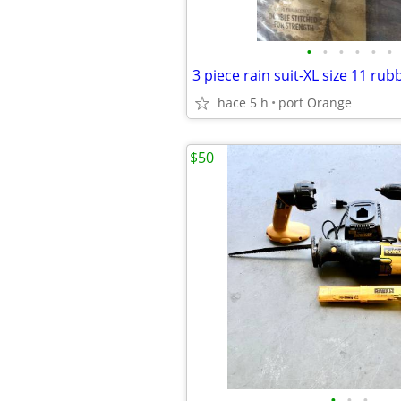
•
•
•
•
•
•
hace 5 h
port Orange
$50
•
•
•