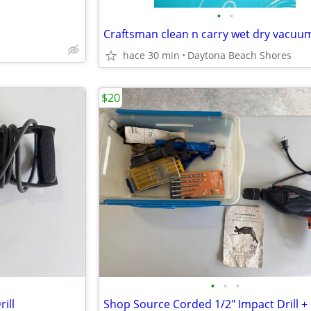
•
•
hace 30 min
Daytona Beach Shores
$20
•
•
•
ill
Shop Source Corded 1/2" Impact Drill + 