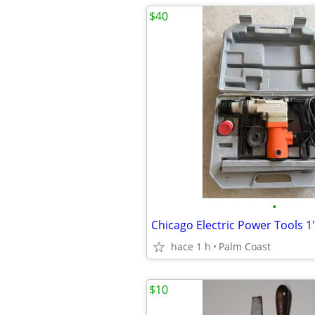
$40
•
hace 1 h
Palm Coast
$10