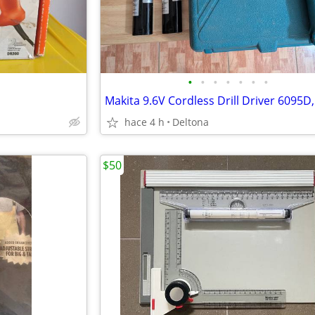
•
•
•
•
•
•
•
hace 4 h
Deltona
$50