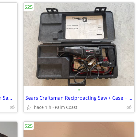
$25
•
Craftsman 5 1/2" 19.2 Volt Cordless Trim Saw + Case + Extra Blades
Sears Craftsman Reciproacting Saw + Case + Extra Blades
hace 1 h
Palm Coast
$25