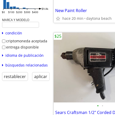
$9.8k
New Paint Roller
$0
$100
$200
$300
$400
hace 20 min
daytona beach
MARCA Y MODELO
condición
$25
criptomoneda aceptada
entrega disponible
idioma de publicación
búsquedas relacionadas
restablecer
aplicar
•
•
Sears Craftsman 1/2" Corded Dr