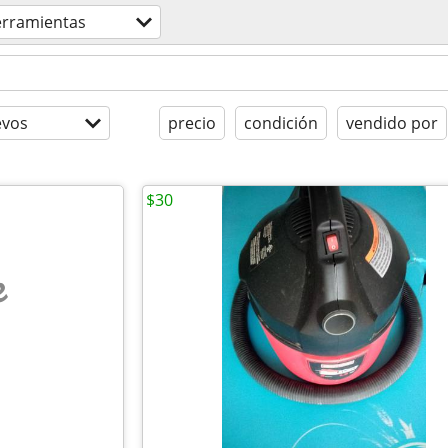
erramientas
evos
precio
condición
vendido por
$30
e