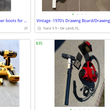
•
•
•
•
3 piece rain suit-XL size 11 rubber boots for over shoes
hace 5 h
De Land, FL.
$35
•
•
•
•
•