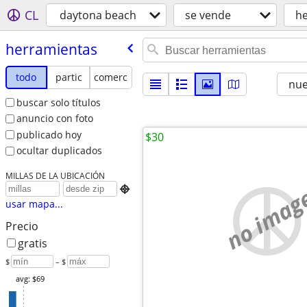
CL
daytona beach
se vende
h
herramientas
todo
partic
comerc
nu
buscar solo títulos
anuncio con foto
publicado hoy
$30
ocultar duplicados
MILLAS DE LA UBICACIÓN
no imag

usar mapa...
Precio
gratis
$
– $
avg: $69