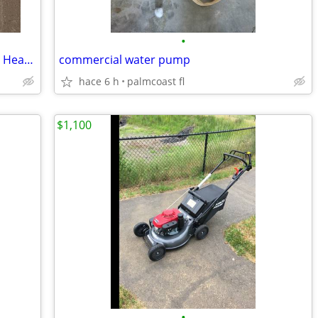
•
Vintage -1970’s Drawing Board/Drawing Head/Angular Ruler/Rolling Ruler
commercial water pump
hace 6 h
palmcoast fl
$1,100
•