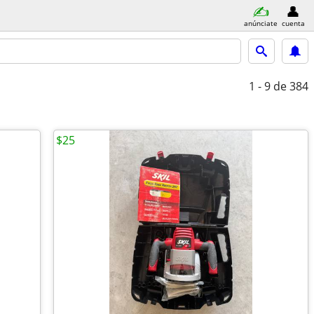
anúnciate
cuenta
1 - 9
de 384
$25