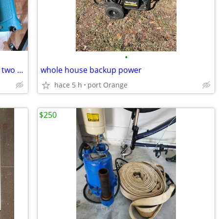
•
Makita 9.6V Cordless Drill Driver 6095D, two batteries 9000, hard case.
whole house backup power
hace 5 h
port Orange
$250