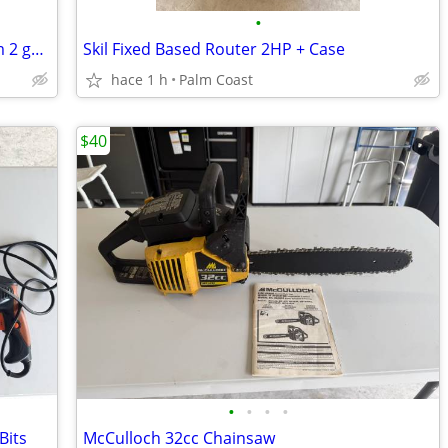
•
Craftsman clean n carry wet dry vacuum 2 gallon 1.5 hp
Skil Fixed Based Router 2HP + Case
hace 1 h
Palm Coast
$40
•
•
•
•
Bits
McCulloch 32cc Chainsaw