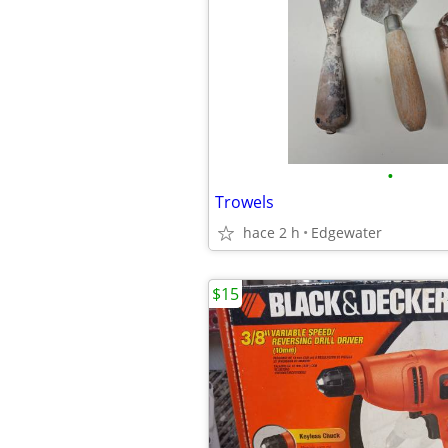
•
Trowels
hace 2 h
Edgewater
$15