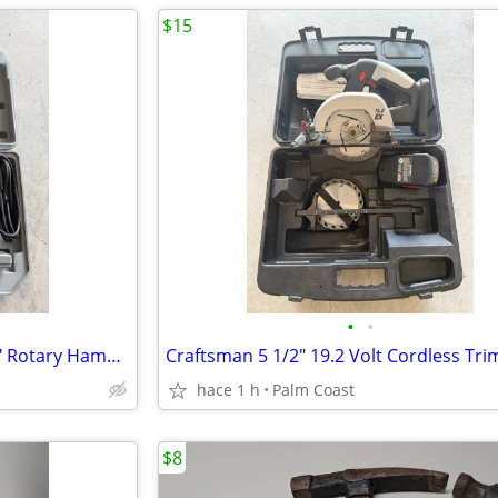
$15
•
•
Chicago Electric Power Tools 1" Rotary Hammer Drill + Case
hace 1 h
Palm Coast
$8