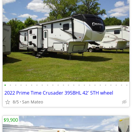
•
•
•
•
•
•
•
•
•
•
•
•
•
•
•
•
•
•
•
•
•
•
•
•
2022 Prime Time Crusader 395BHL 42' 5TH wheel
8/5
San Mateo
$9,900