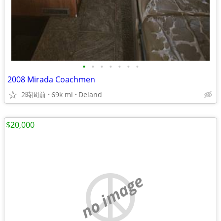
•
•
•
•
•
•
•
2008 Mirada Coachmen
2時間前
69k mi
Deland
$20,000
no image