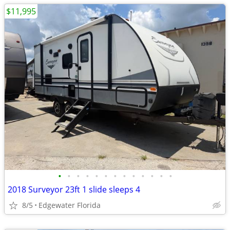
$11,995
•
•
•
•
•
•
•
•
•
•
•
•
•
2018 Surveyor 23ft 1 slide sleeps 4
8/5
Edgewater Florida