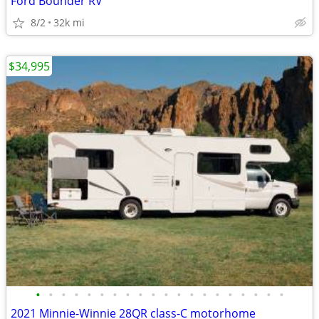
Ford Bounder RV
8/2
32k mi
$34,995
•
•
•
•
•
•
•
•
•
•
•
•
•
•
•
•
•
•
•
•
2021 Minnie-Winnie 28QR class-C motorhome