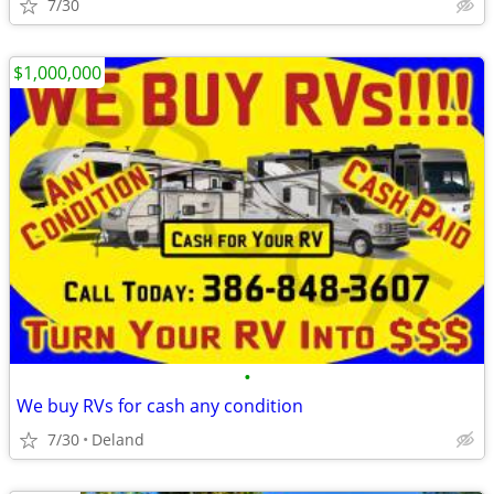
7/30
$1,000,000
•
We buy RVs for cash any condition
7/30
Deland