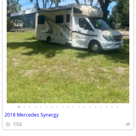
•
•
•
•
•
•
•
•
•
•
•
•
•
•
•
•
•
•
•
2018 Mercedes Synergy
7/22