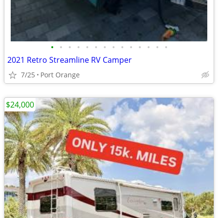
•
•
•
•
•
•
•
•
•
•
•
•
•
•
2021 Retro Streamline RV Camper
7/25
Port Orange
$24,000