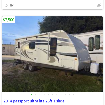
8/1
$7,500
•
•
•
•
•
•
•
•
•
•
•
2014 passport ultra lite 25ft 1 slide