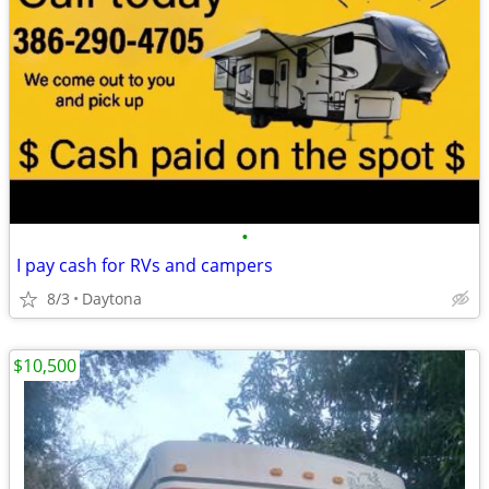
•
I pay cash for RVs and campers
8/3
Daytona
$10,500