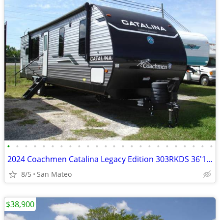
•
•
•
•
•
•
•
•
•
•
•
•
•
•
•
•
•
•
•
•
•
•
•
•
2024 Coachmen Catalina Legacy Edition 303RKDS 36'11" travel trailer
8/5
San Mateo
$38,900