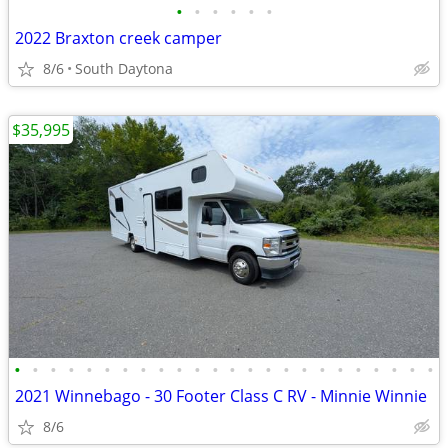
•
•
•
•
•
•
2022 Braxton creek camper
8/6
South Daytona
$35,995
•
•
•
•
•
•
•
•
•
•
•
•
•
•
•
•
•
•
•
•
•
•
•
•
2021 Winnebago - 30 Footer Class C RV - Minnie Winnie
8/6