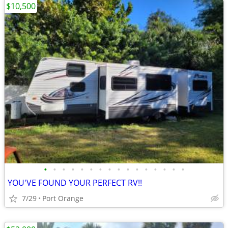
$10,500
•
•
•
•
•
•
•
•
•
•
•
•
•
•
•
•
YOU'VE FOUND YOUR PERFECT RV!!
7/29
Port Orange