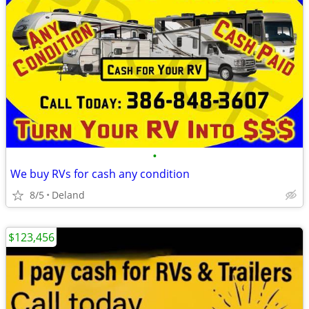
•
We buy RVs for cash any condition
8/5
Deland
$123,456