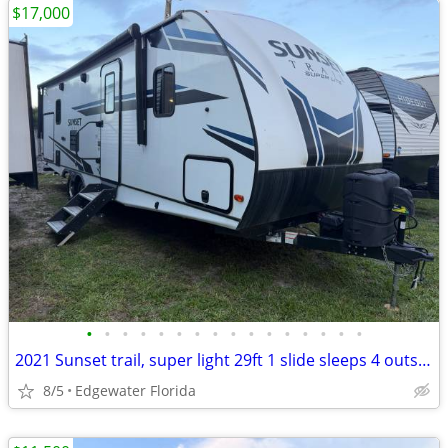
$17,000
•
•
•
•
•
•
•
•
•
•
•
•
•
•
•
•
2021 Sunset trail, super light 29ft 1 slide sleeps 4 outside kitchen
8/5
Edgewater Florida