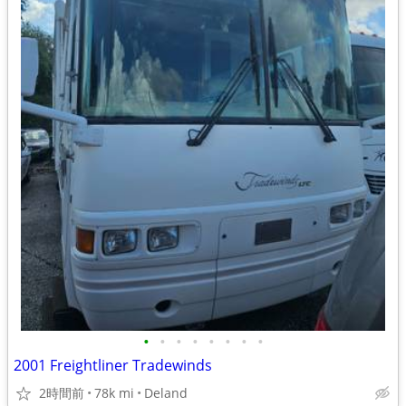
•
•
•
•
•
•
•
•
2001 Freightliner Tradewinds
2時間前
78k mi
Deland