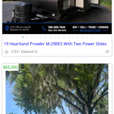
•
•
•
•
•
•
•
•
•
•
•
•
•
•
•
•
19 Heartland Prowler M-29RKS With Two Power Slides
7/23
Deland FL
$65,000