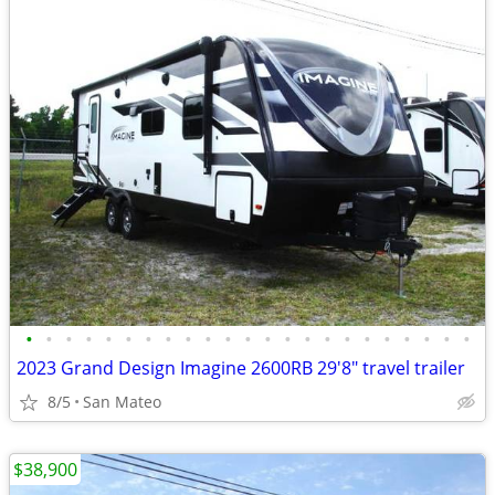
•
•
•
•
•
•
•
•
•
•
•
•
•
•
•
•
•
•
•
•
•
•
•
2023 Grand Design Imagine 2600RB 29'8" travel trailer
8/5
San Mateo
$38,900