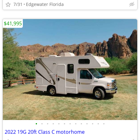
7/31
Edgewater Florida
$41,995
•
•
•
•
•
•
•
•
•
•
•
•
•
2022 19G 20ft Class C motorhome