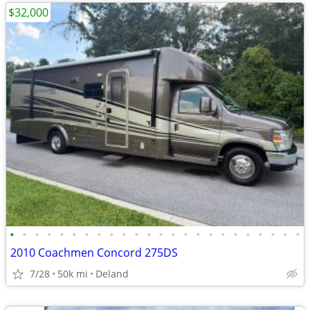
$32,000
•
•
•
•
•
•
•
•
•
•
•
•
•
•
•
•
•
•
•
•
•
•
•
•
2010 Coachmen Concord 275DS
7/28
50k mi
Deland