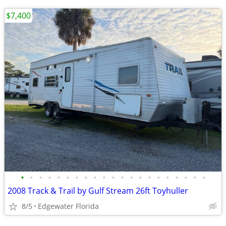
$7,400
•
•
•
•
•
•
•
•
•
•
•
•
•
•
•
•
•
•
•
•
•
2008 Track & Trail by Gulf Stream 26ft Toyhuller
8/5
Edgewater Florida