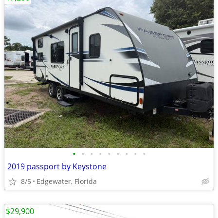
•
•
•
•
•
•
•
•
•
2019 passport by Keystone
8/5
Edgewater, Florida
$29,900