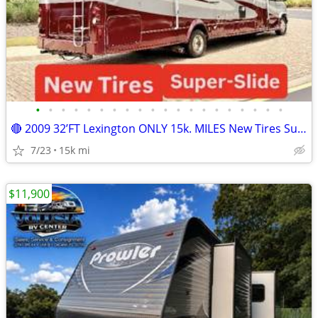
•
•
•
•
•
•
•
•
•
•
•
•
•
•
•
•
•
•
•
•
🔴 2009 32’FT Lexington ONLY 15k. MILES New Tires Super Slide-Out
7/23
15k mi
$11,900