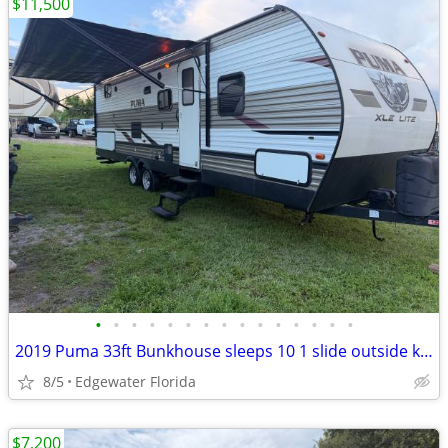
$11,500
•
•
•
•
•
•
•
•
•
•
•
•
•
•
•
2019 Puma 33ft Bunkhouse sleeps 10 1 slide outside kitchen
8/5
Edgewater Florida
$7,200