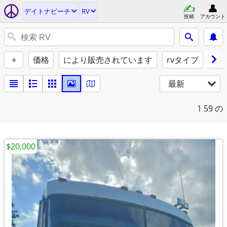
デイトナビーチ
RV
投稿
アカウント
+
価格
により販売されています
rvタイプ
型
最新
1
59 の
$20,000