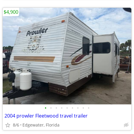
$4,900
•
•
•
•
•
•
•
•
•
2004 prowler Fleetwood travel trailer
8/6
Edgewater, Florida