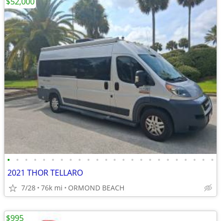
$52,000
•
•
•
•
•
•
•
•
•
•
•
•
•
•
•
•
•
•
•
•
•
•
•
•
2021 THOR TELLARO
7/28
76k mi
ORMOND BEACH
$995