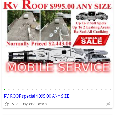
•
•
•
•
•
•
•
•
•
•
•
•
•
•
•
•
•
•
•
•
•
•
•
•
RV ROOF special $995.00 ANY SIZE
7/28
Daytona Beach