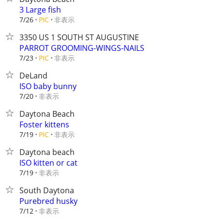
3 Large fish
非表示
7/26
PIC
3350 US 1 SOUTH ST AUGUSTINE
PARROT GROOMING-WINGS-NAILS
非表示
7/23
PIC
DeLand
ISO baby bunny
非表示
7/20
Daytona Beach
Foster kittens
非表示
7/19
PIC
Daytona beach
ISO kitten or cat
非表示
7/19
South Daytona
Purebred husky
非表示
7/12