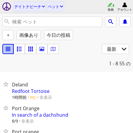
デイトナビーチ
ペット
投稿
アカウント
+
画像あり
今日の投稿
最新
1 - 8
55 の
Deland
Redfoot Tortoise
1時間前
非表示
PIC
Port Orange
In search of a dachshund
非表示
8/9
Port orange