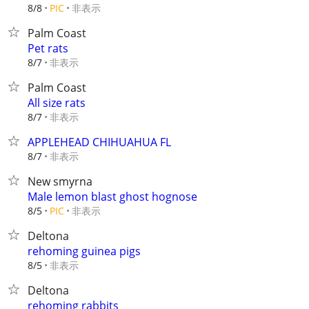
非表示
8/8
PIC
Palm Coast
Pet rats
非表示
8/7
Palm Coast
All size rats
非表示
8/7
APPLEHEAD CHIHUAHUA FL
非表示
8/7
New smyrna
Male lemon blast ghost hognose
非表示
8/5
PIC
Deltona
rehoming guinea pigs
非表示
8/5
Deltona
rehoming rabbits