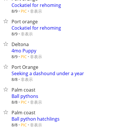
Cockatiel for rehoming
非表示
8/9
PIC
Port orange
Cockatiel for rehoming
非表示
8/9
Deltona
4mo Puppy
非表示
8/9
PIC
Port Orange
Seeking a dashound under a year
非表示
8/8
Palm coast
Ball pythons
非表示
8/8
PIC
Palm coast
Ball python hatchlings
非表示
8/8
PIC