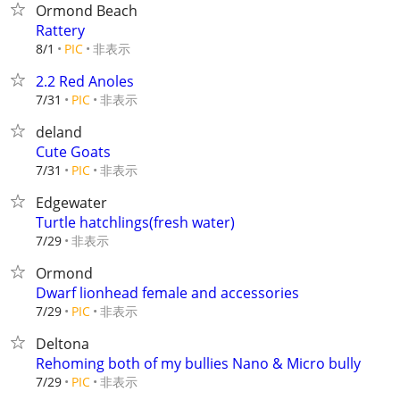
Ormond Beach
Rattery
非表示
8/1
PIC
2.2 Red Anoles
非表示
7/31
PIC
deland
Cute Goats
非表示
7/31
PIC
Edgewater
Turtle hatchlings(fresh water)
非表示
7/29
Ormond
Dwarf lionhead female and accessories
非表示
7/29
PIC
Deltona
Rehoming both of my bullies Nano & Micro bully
非表示
7/29
PIC