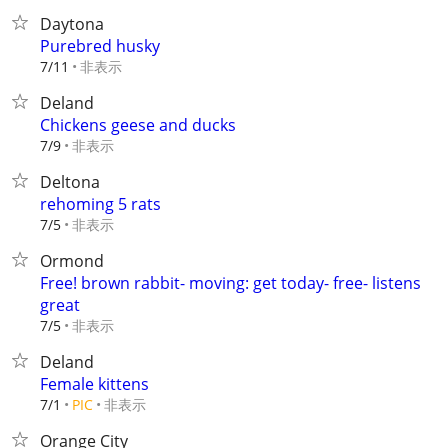
Daytona
Purebred husky
非表示
7/11
Deland
Chickens geese and ducks
非表示
7/9
Deltona
rehoming 5 rats
非表示
7/5
Ormond
Free! brown rabbit- moving: get today- free- listens
great
非表示
7/5
Deland
Female kittens
非表示
7/1
PIC
Orange City