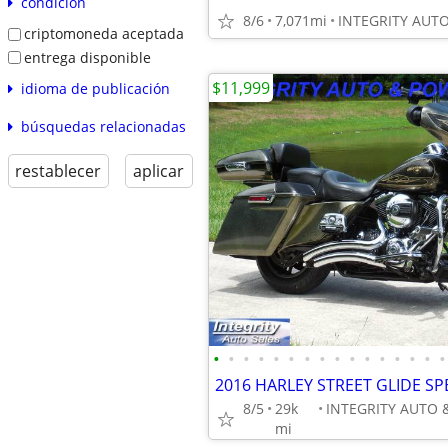
condición
8/6
7,071mi
criptomoneda aceptada
entrega disponible
$11,999
idioma de publicación
búsquedas relacionadas
restablecer
aplicar
•
•
•
•
•
•
•
•
•
•
•
•
•
•
•
•
8/5
29k
mi