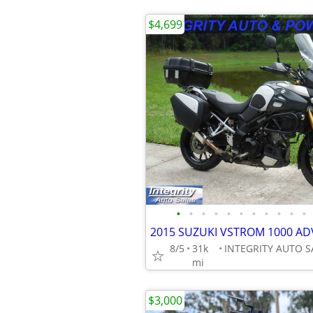
$4,699
•
•
•
•
•
•
•
•
•
•
•
8/5
31k
mi
$3,000