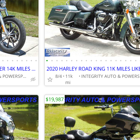
•
•
•
•
•
•
•
•
•
•
•
•
•
•
•
•
•
•
•
•
•
•
•
•
•
•
•
2019 HARLEY SOFTAIL LOW RIDER 14K MILES BEAUTIFUL BIKE NO BS FEES
INTEGRITY AUTO & POWERSPORTS
8/4
11k
mi
$19,987