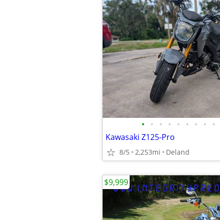
•
•
•
•
•
•
•
•
•
Kawasaki Z125-Pro
8/5
2,253mi
Deland
$9,999