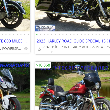
•
•
•
•
•
•
•
•
•
•
•
•
•
•
•
•
•
•
•
•
•
•
•
•
•
•
•
•
2025 INDIAN ROADMASTER ELITE 600 MILES PERFECT FULL WARRANTY NO BS FEE
8/4
15k
INTEGRITY AUTO & POWERSPORTS
mi
$10,368