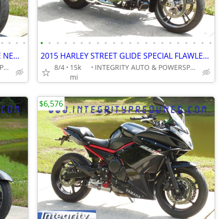
•
•
•
•
•
•
•
•
•
•
•
•
•
•
•
•
•
•
•
•
•
•
•
•
•
•
2018 HARLEY LOW RIDER 13K MILES LIKE NEW LOADED & UPGRADES NO BS FEES!
2015 HARLEY STREET GLIDE SPECIAL FLAWLESS BIKE 14K MILES NO BS FEES!!!
INTEGRITY AUTO & POWERSPORTS
8/4
15k
INTEGRITY AUTO & POWERSPORTS
mi
$6,576