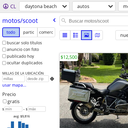
CL
daytona beach
autos
m
motos/​scoot
todo
partic
comerc
nu
buscar solo títulos
anuncio con foto
publicado hoy
$12,500
ocultar duplicados
MILLAS DE LA UBICACIÓN

usar mapa...
Precio
gratis
$
– $
avg: $9,816