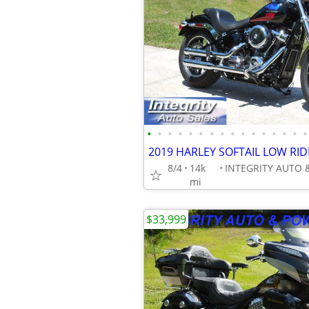
•
•
•
•
•
•
•
•
•
•
•
•
•
•
•
•
8/4
14k
mi
$33,999