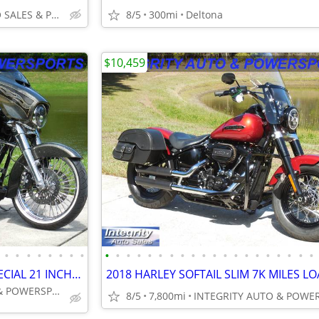
INTEGRITY AUTO SALES & POWERSPORTS
8/5
300mi
Deltona
$10,459
•
•
•
•
•
•
•
•
•
•
•
•
•
•
•
•
•
•
•
•
•
•
•
•
•
•
•
•
2016 HARLEY STREET GLIDE SPECIAL 21 INCH WHEEL LOADED WITH UPGRADES!!!
INTEGRITY AUTO & POWERSPORTS
8/5
7,800mi