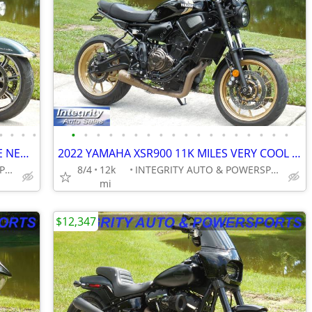
•
•
•
•
•
•
•
•
•
•
•
•
•
•
•
•
•
•
•
•
•
•
2020 HARLEY ROAD KING 11K MILES LIKE NEW CONDITION NEW TIRES NO BS FEE
2022 YAMAHA XSR900 11K MILES VERY COOL BIKE RUNS EXCELLENT NICE SHAPE
INTEGRITY AUTO & POWERSPORTS
8/4
12k
INTEGRITY AUTO & POWERSPORTS
mi
$12,347