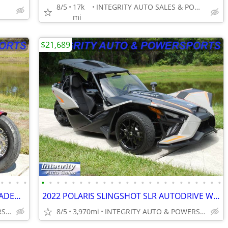
8/5
17k
INTEGRITY AUTO SALES & POWERSPORTS
mi
$21,689
•
•
•
•
•
•
•
•
•
•
•
•
•
•
•
•
•
•
•
•
•
•
•
•
•
•
•
•
2018 HARLEY SOFTAIL SLIM 7K MILES LOADED WITH UPGRADES NO BS FEES!!!!!
2022 POLARIS SLINGSHOT SLR AUTODRIVE WITH ROOF IMMACULATE 4K MILES!!!!
INTEGRITY AUTO & POWERSPORTS
8/5
3,970mi
INTEGRITY AUTO & POWERSPORTS