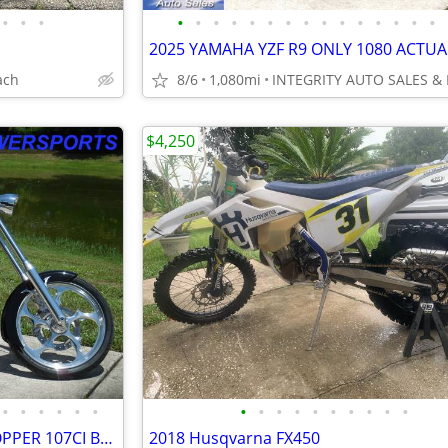
•
•
•
•
•
•
•
•
•
•
•
•
•
•
•
•
•
•
ach
8/6
1,080mi
$4,250
•
•
•
•
•
•
•
•
•
•
•
•
•
•
•
•
2004 BIG DOG RIDGEBACK CHOPPER 107CI BAKER 6 SPEED 7K MILES VERY CLEAN
2018 Husqvarna FX450