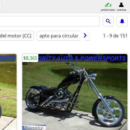
anúnciate
cuenta
del motor (CC)
apto para circular
tipo
1 - 9
año modelo
de 151
$8,365