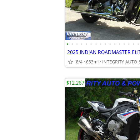
•
•
•
•
•
•
•
•
•
•
•
•
•
•
•
•
8/4
633mi
$12,267