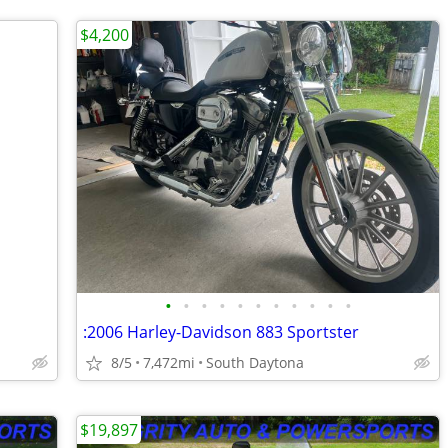
$4,200
•
•
•
•
•
•
•
•
•
•
•
:2006 Harley-Davidson 883 Sportster
8/5
7,472mi
South Daytona
$19,897