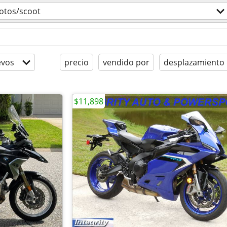
otos/scoot
evos
precio
vendido por
desplazamiento 
$11,898