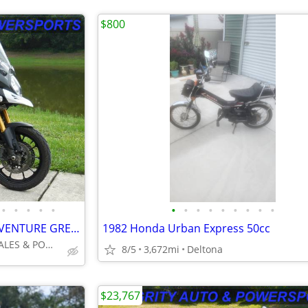
$800
•
•
•
•
•
•
•
•
•
•
•
•
•
•
2015 SUZUKI VSTROM 1000 ADVENTURE GREAT BIKE NO DEALER FEES LOOK!!!!!!
1982 Honda Urban Express 50cc
INTEGRITY AUTO SALES & POWERSPORTS
8/5
3,672mi
Deltona
$23,767