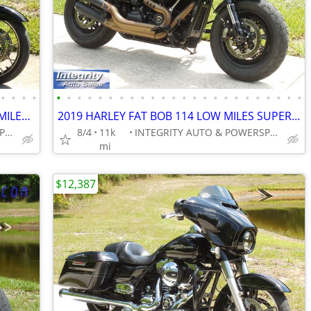
•
•
•
•
•
•
•
•
•
•
•
•
•
•
•
•
•
•
•
•
•
•
•
•
•
•
•
•
2023 HARLEY ROAD GLIDE SPECIAL 15K MILES BEAUTIFUL BIKE NO BS FEES
2019 HARLEY FAT BOB 114 LOW MILES SUPER NICE BIKE NO BS FEES HERE!!!!!
INTEGRITY AUTO & POWERSPORTS
8/4
11k
INTEGRITY AUTO & POWERSPORTS
mi
$12,387