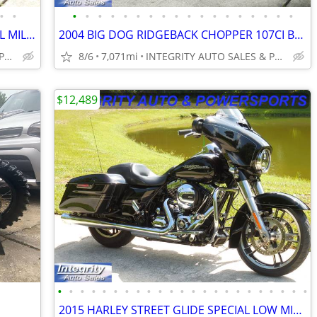
•
•
•
•
•
•
•
•
•
•
•
•
•
•
•
•
•
•
•
•
2025 YAMAHA YZF R9 ONLY 1080 ACTUAL MILES FLAWLESS BIKE NO BS FEES!!!!
2004 BIG DOG RIDGEBACK CHOPPER 107CI BAKER 6 SPEED 7K MILES VERY CLEAN
INTEGRITY AUTO SALES & POWERSPORTS
8/6
7,071mi
INTEGRITY AUTO SALES & POWERSPORTS
$12,489
•
•
•
•
•
•
•
•
•
•
•
•
•
•
•
•
•
•
•
•
•
•
•
2015 HARLEY STREET GLIDE SPECIAL LOW MILES CLEAN BIKE NO BS FEES HERE!