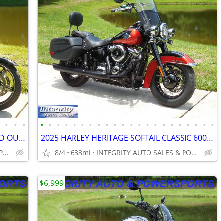
•
•
•
•
•
•
•
•
•
•
•
•
•
•
•
•
•
•
•
•
•
•
•
•
•
•
2024 HARLEY STREET GLIDE ALL BLACKED OUT 3K MILES FLAWLESS NO BS FEES!
2025 HARLEY HERITAGE SOFTAIL CLASSIC 600 MILES FLAWLESS BIKE NO BS FEE
INTEGRITY AUTO SALES & POWERSPORTS
8/4
633mi
INTEGRITY AUTO SALES & POWERSPORTS
$6,999