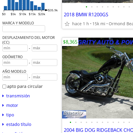
•
•
•
•
•
•
•
•
•
$35.9k
2018 BMW R1200GS
$0
$5k
$10k
$15k
$20k
MARCA Y MODELO
hace 1 h
15k mi
Ormond Be
DESPLAZAMIENTO DEL MOTOR
$8,365
(CC)
-
ODÓMETRO
-
AÑO MODELO
-
apto para circular
transmisión
motor
tipo
•
•
•
•
•
•
•
•
•
•
•
•
estado título