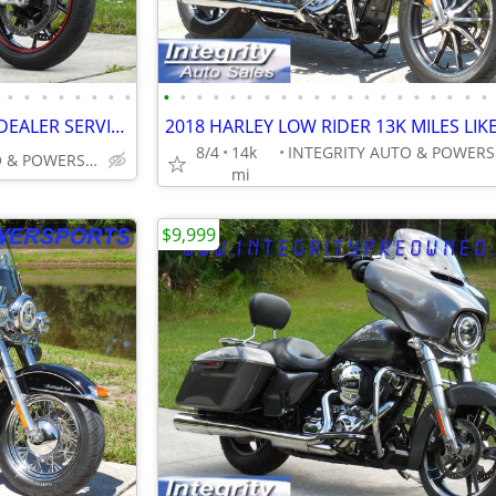
•
•
•
•
•
•
•
•
•
•
•
•
•
•
•
•
•
•
•
•
•
•
•
•
•
•
•
•
2018 BMW S1000R LOW MILES DEALER SERVICED FLAWLESS NO BS DEALER FEES!!
8/4
14k
INTEGRITY AUTO & POWERSPORTS
mi
$9,999