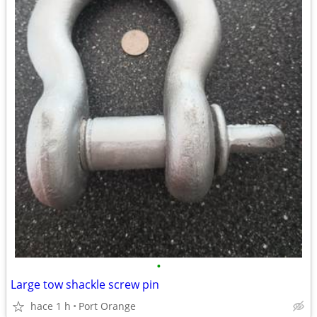
•
Large tow shackle screw pin
hace 1 h
Port Orange