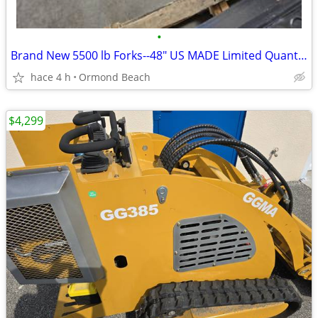
•
Brand New 5500 lb Forks--48" US MADE Limited Quantities
hace 4 h
Ormond Beach
$4,299