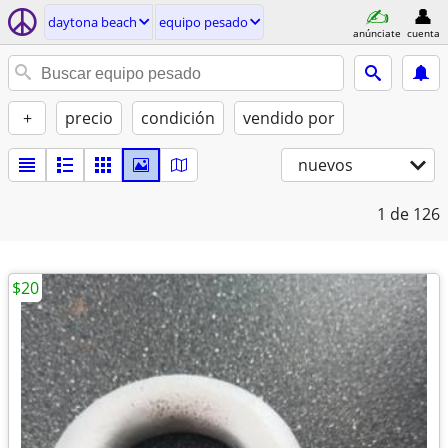
daytona beach
equipo pesado
anúnciate
cuenta
+
precio
condición
vendido por
nuevos
1
de 126
$20