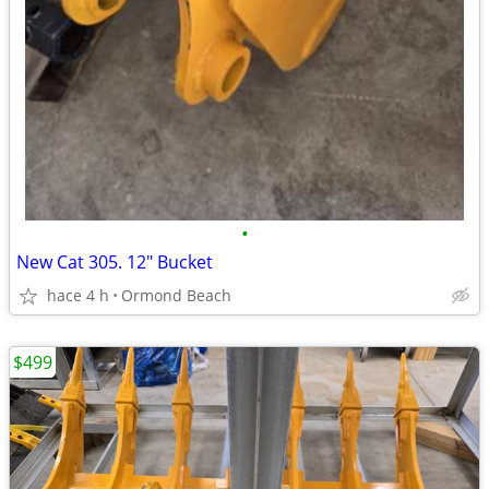
•
New Cat 305. 12" Bucket
hace 4 h
Ormond Beach
$499