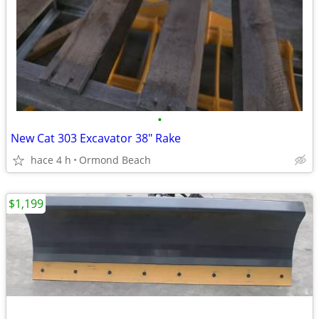
•
New Cat 303 Excavator 38" Rake
hace 4 h
Ormond Beach
$1,199