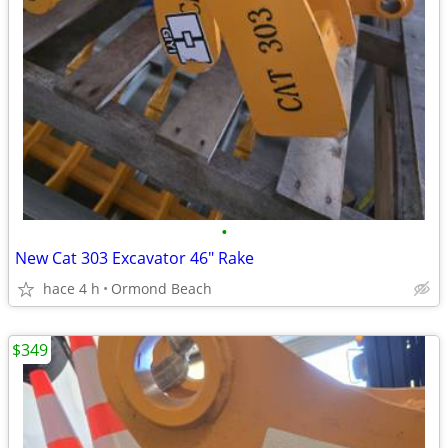
•
New Cat 303 Excavator 46" Rake
hace 4 h
Ormond Beach
$349