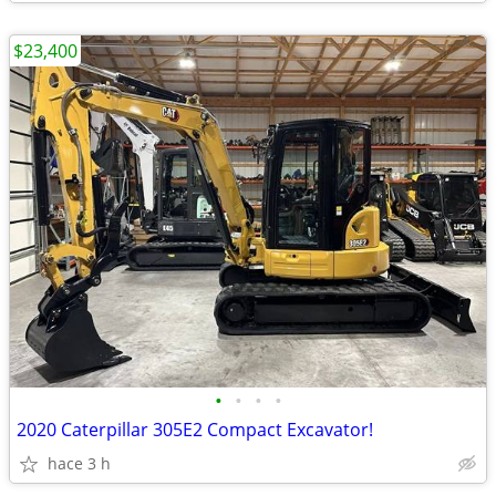
$23,400
•
•
•
•
2020 Caterpillar 305E2 Compact Excavator!
hace 3 h