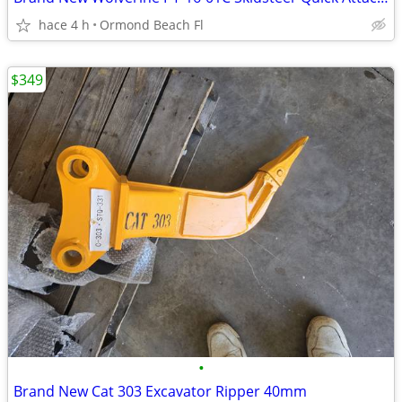
hace 4 h
Ormond Beach Fl
$349
•
Brand New Cat 303 Excavator Ripper 40mm