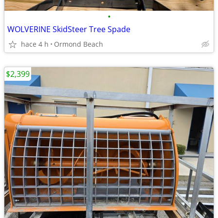
•
WOLVERINE SkidSteer Tree Spade
hace 4 h
Ormond Beach
$2,399