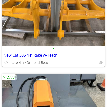
•
New Cat 305 44" Rake w/Teeth
hace 4 h
Ormond Beach
$1,999