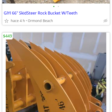
•
•
GIYI 66" SkidSteer Rock Bucket W/Teeth
hace 4 h
Ormond Beach
$449