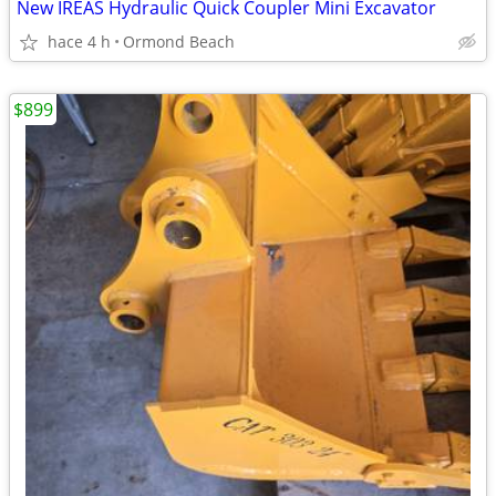
New IREAS Hydraulic Quick Coupler Mini Excavator
hace 4 h
Ormond Beach
$899