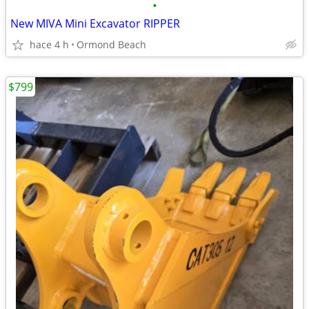
•
New MIVA Mini Excavator RIPPER
hace 4 h
Ormond Beach
$799