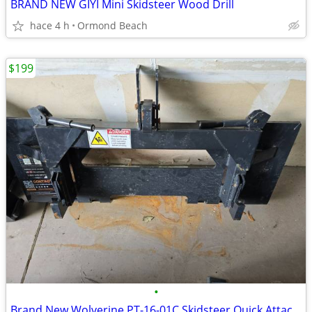
BRAND NEW GIYI Mini Skidsteer Wood Drill
hace 4 h
Ormond Beach
$199
•
Brand New Wolverine PT-16-01C Skidsteer Quick Attach 3PT Hitch