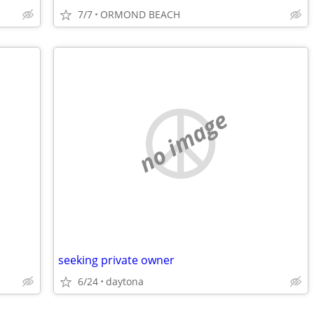
7/7
ORMOND BEACH
no image
seeking private owner
6/24
daytona