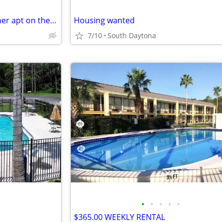
mother in law studio apt or other apt on the water
Housing wanted
7/10
South Daytona
•
•
•
•
•
$365.00 WEEKLY RENTAL