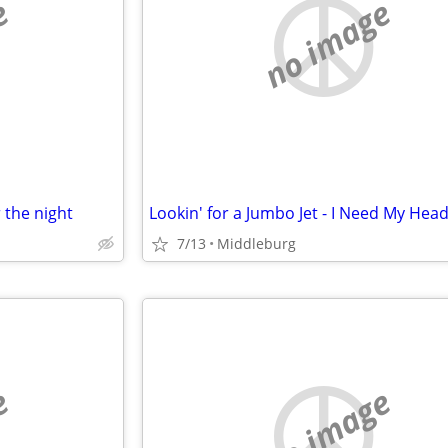
e
no image
 the night
7/13
Middleburg
e
no image