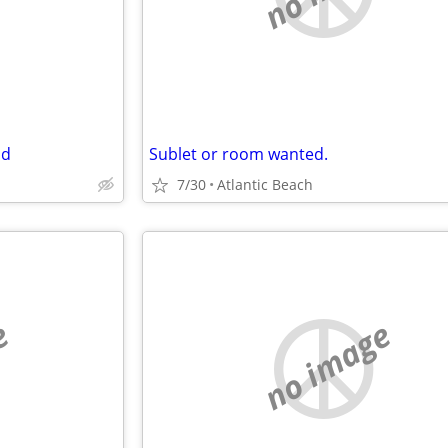
ad
Sublet or room wanted.
7/30
Atlantic Beach
e
no image