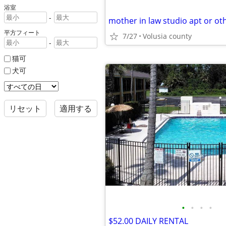
浴室
-
平方フィート
7/27
Volusia county
-
猫可
犬可
リセット
適用する
•
•
•
•
$52.00 DAILY RENTAL