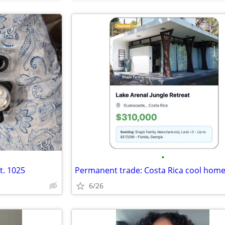
•
t. 1025
6/26