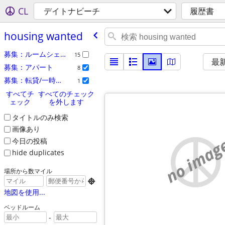
CL
デイトナビーチ
履歴書
housing wanted
募集：ルームシェア
15
最
募集：アパート
8
募集：転貸/一時貸し
1
すべてチ
すべてのチェック
ェック
を外します
タイトルのみ検索
画像あり
no imag
今日の投稿
hide duplicates
場所から数マイル

地図を使用...
ベッドルーム
-