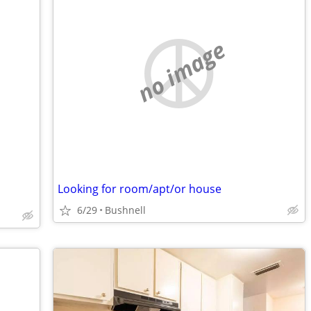
no image
Looking for room/apt/or house
6/29
Bushnell