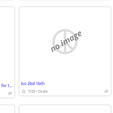
no image
Iso 2bd 1bth
Permanent trade: Costa Rica cool home for trade for Florida, Georgia
7/20
Ocala