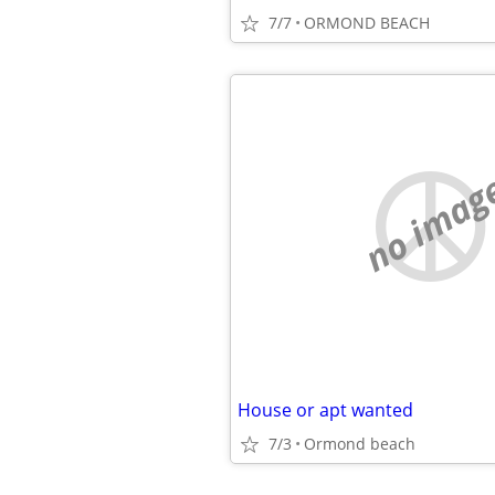
7/7
ORMOND BEACH
no imag
House or apt wanted
7/3
Ormond beach