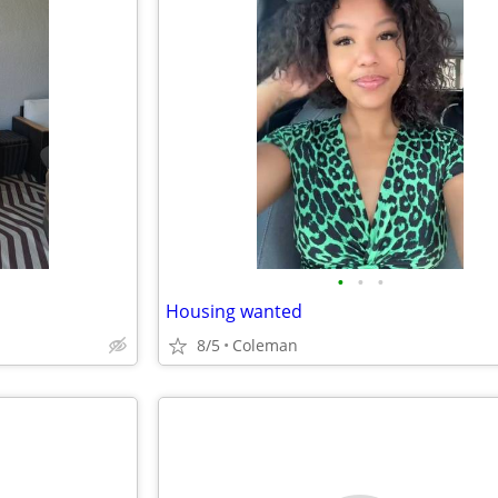
•
•
•
Housing wanted
8/5
Coleman