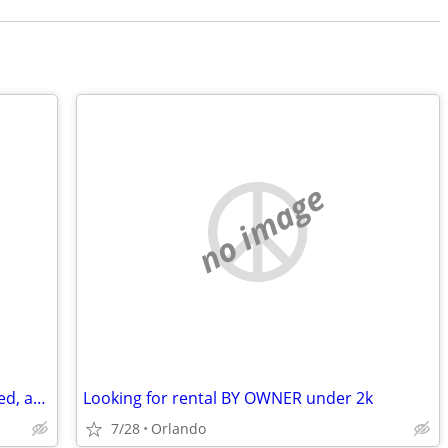
no image
32 Year Old Male - Quiet, Clean, Organized, and Compassionate - Relocating to Or
Looking for rental BY OWNER under 2k
7/28
Orlando