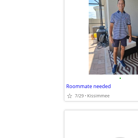
•
Roommate needed
7/29
Kissimmee