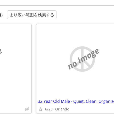
より広い範囲を検索する
順）
e
no image
6/25
Orlando