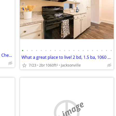
•
•
•
•
•
•
•
•
•
•
•
•
•
•
•
•
•
•
•
•
Lookin' for a Jumbo Jet - I Need My Head Checked
What a great place to live! 2 bd, 1.5 ba, 1060 sq ft. Come home today!
7/23
2br
1060ft
Jacksonville
2
no image