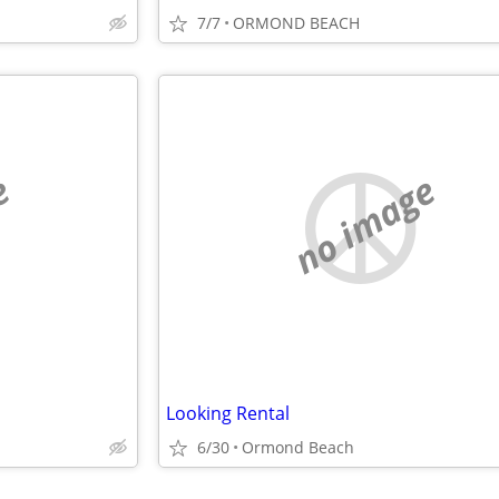
7/7
ORMOND BEACH
e
no image
Looking Rental
6/30
Ormond Beach