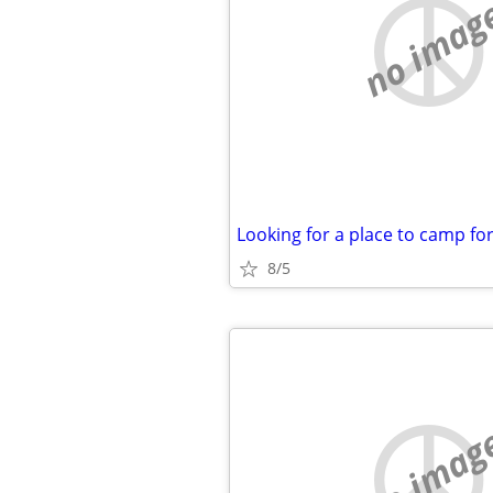
no imag
Looking for a place to camp for
8/5
no imag