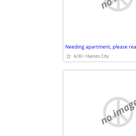
Needing apartment, please re
6/30
Haines City
no imag