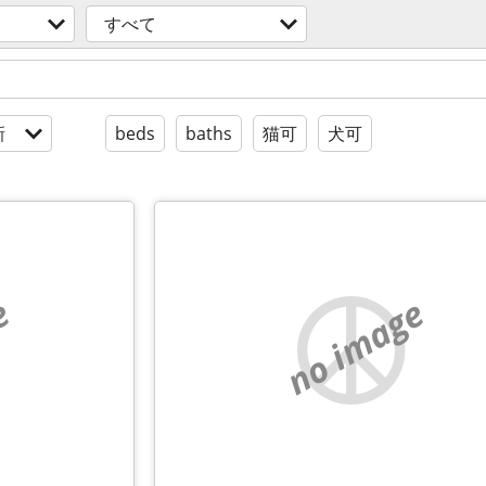
すべて
新
beds
baths
猫可
犬可
e
no image