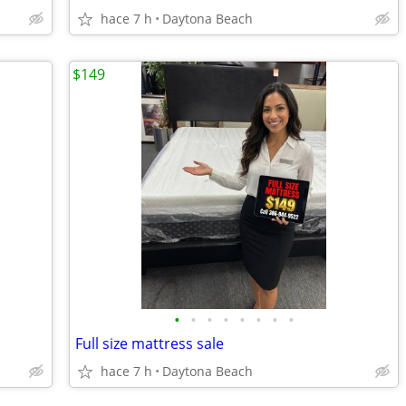
hace 7 h
Daytona Beach
$149
•
•
•
•
•
•
•
•
Full size mattress sale
hace 7 h
Daytona Beach