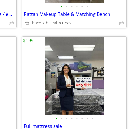
•
•
•
•
•
•
Solid wood antique high quality cabinets / end tables / night stands
Rattan Makeup Table & Matching Bench
hace 7 h
Palm Coast
$199
•
•
•
•
•
•
•
•
Full mattress sale