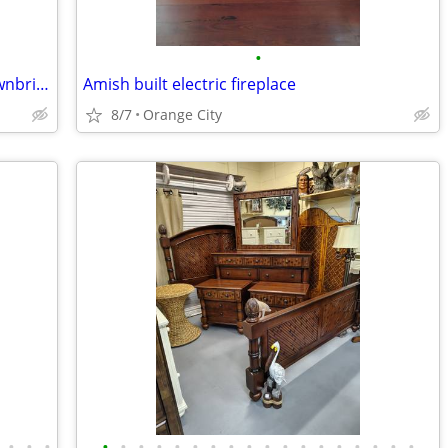
•
Franklin Iron Works Calyx Industrial Downbridge Task Floor Lamp with an oil-rubb
Amish built electric fireplace
8/7
Orange City
•
•
•
•
•
•
•
•
•
•
•
•
•
•
•
•
•
•
•
•
•