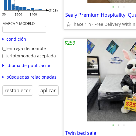
•
•
•
$123k
$0
$200
$400
MARCA Y MODELO
hace 1 h
condición
$259
entrega disponible
criptomoneda aceptada
idioma de publicación
búsquedas relacionadas
restablecer
aplicar
•
•
•
Twin bed sale