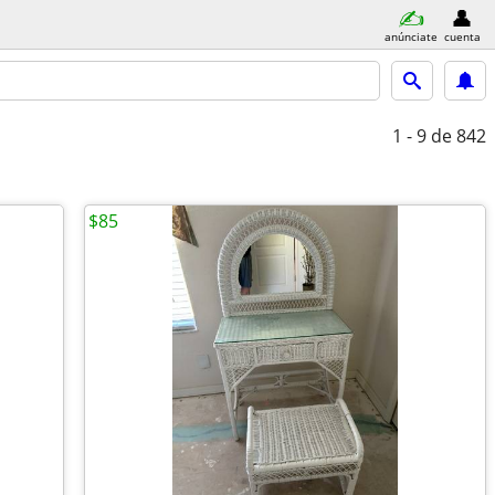
anúnciate
cuenta
1 - 9
de 842
$85