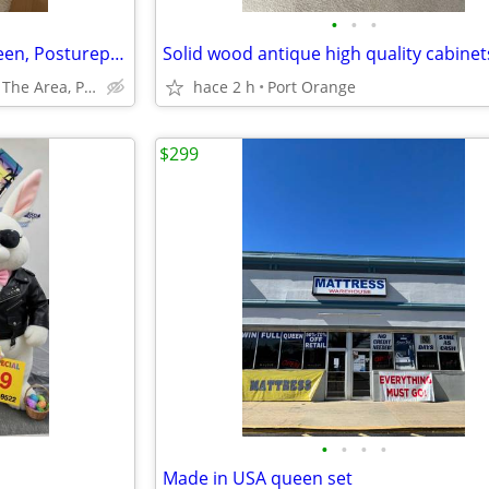
•
•
•
Sealy Premium Hospitality, Queen, Posturepedic 14" Plush Mattress. New
Free Delivery Within The Area, Please Call now.
hace 2 h
Port Orange
$299
•
•
•
•
Made in USA queen set