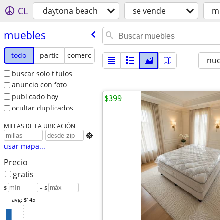
CL
daytona beach
se vende
m
muebles
todo
partic
comerc
nu
buscar solo títulos
anuncio con foto
publicado hoy
$399
ocultar duplicados
MILLAS DE LA UBICACIÓN

usar mapa...
Precio
gratis
$
– $
avg: $145