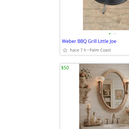
•
•
Weber BBQ Grill Little Joe
hace 7 h
Palm Coast
$50