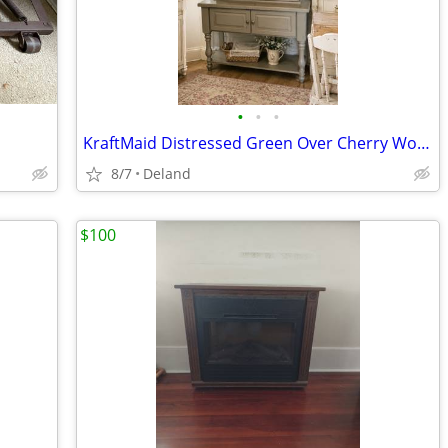
•
•
•
KraftMaid Distressed Green Over Cherry Wood Hutch
8/7
Deland
$100