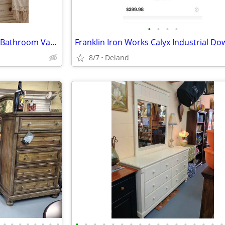
•
•
•
•
Antique The Verona Collection Bathroom Vanity or Hall Mirror With Wall Sconces
8/7
Deland
•
•
•
•
•
•
•
•
•
•
•
•
•
•
•
•
•
•
•
•
•
•
•
•
•