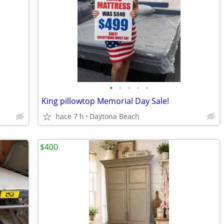
•
•
•
•
•
King pillowtop Memorial Day Sale!
hace 7 h
Daytona Beach
$400