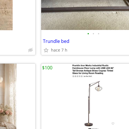
•
•
•
Trundle bed
hace 7 h
$100