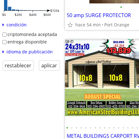
•
$725k
50 amp SURGE PROTECTOR
$0
$200
$400
$600
hace 54 min
Port Orange
condición
criptomoneda aceptada
entrega disponible
idioma de publicación
restablecer
aplicar
•
•
•
•
•
•
•
•
•
•
•
•
•
•
•
•