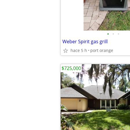
•
•
•
Weber Spirit gas grill
hace 5 h
port orange
$725,000