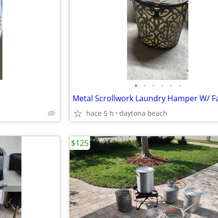
•
•
•
•
•
•
hace 5 h
daytona beach
$125