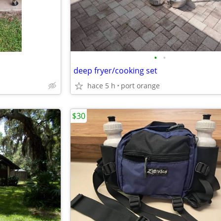
•
•
deep fryer/cooking set
hace 5 h
port orange
$30