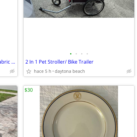
•
•
•
•
Metal Scrollwork Laundry Hamper W/ Fabric Liner
2 In 1 Pet Stroller/ Bike Trailer
hace 5 h
daytona beach
$30