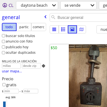
CL
daytona beach
se vende
ge
general
todo
partic
comerc
nu
buscar solo títulos
anuncio con foto
publicado hoy
$50
ocultar duplicados
MILLAS DE LA UBICACIÓN

usar mapa...
Precio
gratis
$
– $
avg: $66