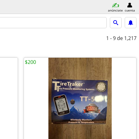
anúnciate
cuenta
1 - 9
de 1,217
$200