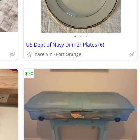
•
•
•
US Dept of Navy Dinner Plates (6)
hace 5 h
Port Orange
$30