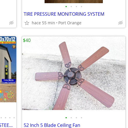
•
•
•
•
TIRE PRESSURE MONITORING SYSTEM
hace 55 min
Port Orange
$40
•
•
•
•
•
•
•
•
METAL BUILDINGS CARPORT RV COVER STEEL GARAGE POLE BARN METAL BUILDING
52 Inch 5 Blade Ceiling Fan