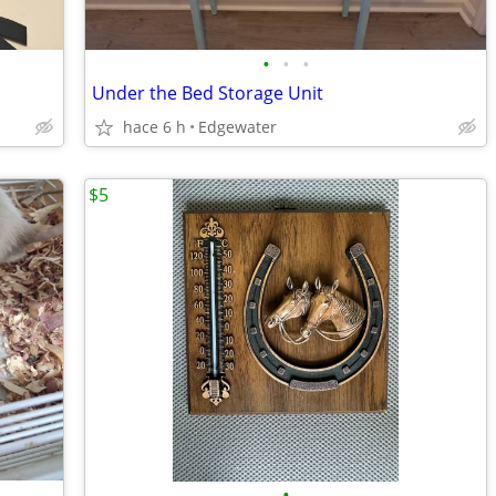
•
•
•
Under the Bed Storage Unit
hace 6 h
Edgewater
$5
•