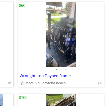
$60
•
•
•
Wrought Iron Daybed Frame
hace 5 h
daytona beach
$100