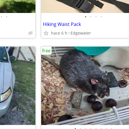
•
•
•
•
•
•
Hiking Waist Pack
hace 6 h
Edgewater
free
•
•
•
•
•
•
•
•