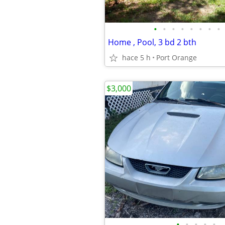
•
•
•
•
•
•
•
•
Home , Pool, 3 bd 2 bth
hace 5 h
Port Orange
$3,000
•
•
•
•
•