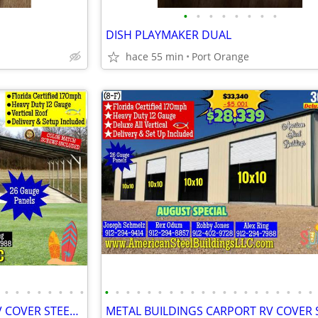
•
•
•
•
•
•
•
•
DISH PLAYMAKER DUAL
hace 55 min
Port Orange
•
•
•
•
•
•
•
•
•
•
•
•
•
•
•
•
•
•
•
•
•
•
•
•
•
•
•
•
METAL BUILDINGS CARPORT RV COVER STEEL GARAGE UTILITY SHED POLE BARN