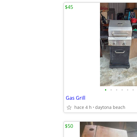
$45
•
•
•
•
•
•
Gas Grill
hace 4 h
daytona beach
$50