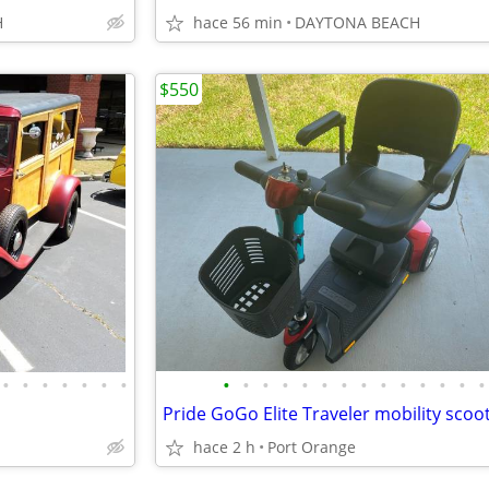
H
hace 56 min
DAYTONA BEACH
$550
•
•
•
•
•
•
•
•
•
•
•
•
•
•
•
•
•
•
•
•
•
Pride GoGo Elite Traveler mobility scoo
hace 2 h
Port Orange