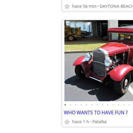
hace 56 min
DAYTONA BEAC
•
•
•
•
•
•
•
•
•
•
•
•
•
WHO WANTS TO HAVE FUN ?
hace 1 h
Palatka