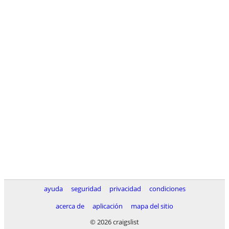
ayuda
seguridad
privacidad
condiciones
acerca de
aplicación
mapa del sitio
© 2026 craigslist