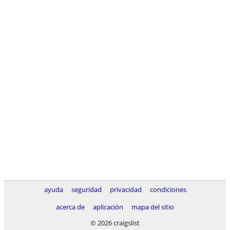
ayuda
seguridad
privacidad
condiciones
acerca de
aplicación
mapa del sitio
© 2026 craigslist